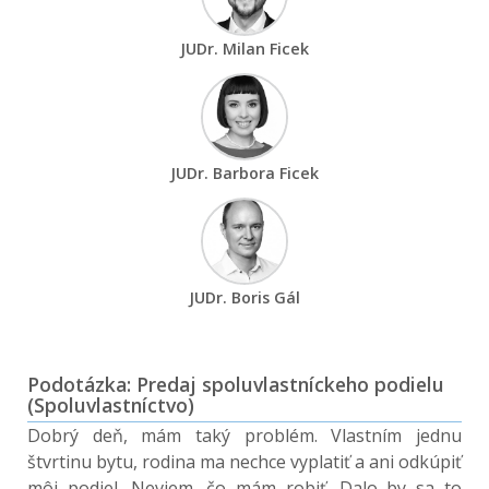
JUDr. Milan Ficek
JUDr. Barbora Ficek
JUDr. Boris Gál
Podotázka: Predaj spoluvlastníckeho podielu
(Spoluvlastníctvo)
Dobrý deň, mám taký problém. Vlastním jednu
štvrtinu bytu, rodina ma nechce vyplatiť a ani odkúpiť
môj podiel. Neviem, čo mám robiť. Dalo by sa to