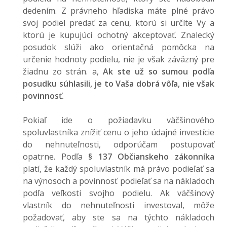
dedením. Z právneho hľadiska máte plné právo
svoj podiel predať za cenu, ktorú si určíte Vy a
ktorú je kupujúci ochotný akceptovať. Znalecký
posudok slúži ako orientačná pomôcka na
určenie hodnoty podielu, nie je však záväzný pre
žiadnu zo strán. a,
Ak ste už so sumou podľa
posudku súhlasili, je to Vaša dobrá vôľa, nie však
povinnosť.
Pokiaľ ide o požiadavku väčšinového
spoluvlastníka znížiť cenu o jeho údajné investície
do nehnuteľnosti, odporúčam postupovať
opatrne. Podľa
§ 137 Občianskeho zákonníka
platí, že každý spoluvlastník má právo podieľať sa
na výnosoch a povinnosť podieľať sa na nákladoch
podľa veľkosti svojho podielu. Ak väčšinový
vlastník do nehnuteľnosti investoval, môže
požadovať, aby ste sa na týchto nákladoch