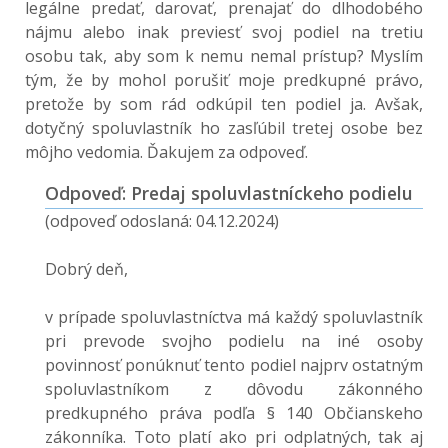
legálne predať, darovať, prenajať do dlhodobého
nájmu alebo inak previesť svoj podiel na tretiu
osobu tak, aby som k nemu nemal prístup? Myslím
tým, že by mohol porušiť moje predkupné právo,
pretože by som rád odkúpil ten podiel ja. Avšak,
dotyčný spoluvlastník ho zasľúbil tretej osobe bez
môjho vedomia. Ďakujem za odpoveď.
Odpoveď: Predaj spoluvlastníckeho podielu
(odpoveď odoslaná: 04.12.2024)
Dobrý deň,
v prípade spoluvlastníctva má každý spoluvlastník
pri prevode svojho podielu na iné osoby
povinnosť ponúknuť tento podiel najprv ostatným
spoluvlastníkom z dôvodu zákonného
predkupného práva podľa § 140 Občianskeho
zákonníka. Toto platí ako pri odplatných, tak aj