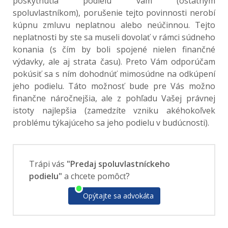
poskytnutia podielu vám (ostatným
spoluvlastníkom), porušenie tejto povinnosti nerobí
kúpnu zmluvu neplatnou alebo neúčinnou. Tejto
neplatnosti by ste sa museli dovolať v rámci súdneho
konania (s čím by boli spojené nielen finančné
výdavky, ale aj strata času). Preto Vám odporúčam
pokúsiť sa s ním dohodnúť mimosúdne na odkúpení
jeho podielu. Táto možnosť bude pre Vás možno
finančne náročnejšia, ale z pohľadu Vašej právnej
istoty najlepšia (zamedzíte vzniku akéhokoľvek
problému týkajúceho sa jeho podielu v budúcnosti).
Trápi vás
"Predaj spoluvlastníckeho
podielu"
a chcete pomôcť?
Opýtajte sa advokáta