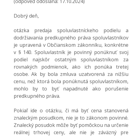
(odpoveď odoslaná: 17.10.2024)
Dobrý deň,
otázka predaja spoluvlastníckeho podielu a
dodržiavania predkupného práva spoluvlastníkov
je upravená v Občianskom zákonníku, konkrétne
v § 140. Spoluvlastník je povinný ponúknuť svoj
podiel najskôr ostatným spoluvlastníkom za
rovnakých podmienok, ako ich ponúka tretej
osobe. Ak by bola zmluva uzatvorená za nižšiu
cenu, než ktorá bola ponúknutá spoluvlastníkom,
mohlo by to byť napadnuté ako porušenie
predkupného práva.
Pokiaľ ide o otázku, či má byť cena stanovená
znaleckým posudkom, nie je to zákonom povinné.
Znalecký posudok môže byť pomôckou na určenie
reálnej trhovej ceny, ale nie je záväzný pre