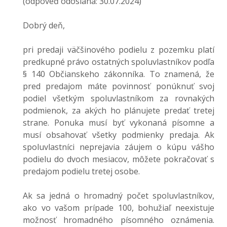
(odpoveď odoslaná: 30.07.2024)
Dobrý deň,
pri predaji väčšinového podielu z pozemku platí
predkupné právo ostatných spoluvlastníkov podľa
§ 140 Občianskeho zákonníka. To znamená, že
pred predajom máte povinnosť ponúknuť svoj
podiel všetkým spoluvlastníkom za rovnakých
podmienok, za akých ho plánujete predať tretej
strane. Ponuka musí byť vykonaná písomne a
musí obsahovať všetky podmienky predaja. Ak
spoluvlastníci neprejavia záujem o kúpu vášho
podielu do dvoch mesiacov, môžete pokračovať s
predajom podielu tretej osobe.
Ak sa jedná o hromadný počet spoluvlastníkov,
ako vo vašom prípade 100, bohužiaľ neexistuje
možnosť hromadného písomného oznámenia.