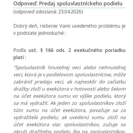
Odpoveď: Predaj spoluvlastníckeho podielu
(odpoveď odoslaná: 23.04.2026)
Dobrý deň, riešenie Vami uvedeného problému je
v podstate jednoduché :
Podľa
ust. § 166 ods. 2 exekučného poriadku
platí :
"Spoluvlastník hnuteľnej veci alebo nehnuteľnej
veci, ktorá je v podielovom spoluvlastníctve, môže
zabrániť predaju veci, ak najneskôr do začiatku
dražby zloží u exekútora v hotovosti alebo šekom
na účet exekútora sumu vo výške podielu, ktorý
sa má vydražiť. Ak jeden zo spoluvlastníkov zloží
túto sumu na účet exekútora, považuje sa za
vydražiteľa podielu; ak uvedenú sumu zloží na
účet exekútora viac spoluvlastníkov, zužuje sa
okruh dražiteľov podielu iba na spoluvlastníkov.