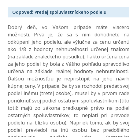
Odpoveď: Predaj spoluvlastníckeho podielu
Dobrý deň, vo Vašom prípade máte viacero
možností. Prvá je, že sa s ním dohodnete na
odkúpení jeho podielu, ale výlučne za cenu určenú
ako 1/8 z hodnoty nehnuteľnosti určenej znalcom
(na základe znaleckého posudku). Takto určená cena
za jeho podiel by bola z Vášho pohľadu spravodlivo
určená na základe reálnej hodnoty nehnuteľnosti.
Ďalšou možnosťou je nepristúpiť na jeho návrh
kúpnej ceny. V prípade, že by sa rozhodol predať svoj
podiel inému (tretej osobe), musel by v prvom rade
ponúknuť svoj podiel ostatným spoluvlastníkom (títo
totiž majú zo zákona predkupné právo na podiel
ostatných spoluvlastníkov, to neplatí pri prevode
podielu na blízku osobu). Napriek tomu, ak by svoj
podiel previedol na inú osobu bez predošlého