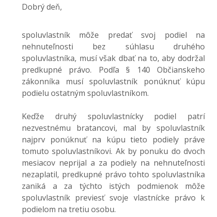
Dobrý deň,
spoluvlastník môže predať svoj podiel na
nehnuteľnosti bez súhlasu druhého
spoluvlastníka, musí však dbať na to, aby dodržal
predkupné právo. Podľa § 140 Občianskeho
zákonníka musí spoluvlastník ponúknuť kúpu
podielu ostatným spoluvlastníkom.
Keďže druhý spoluvlastnícky podiel patrí
nezvestnému bratancovi, mal by spoluvlastník
najprv ponúknuť na kúpu tieto podiely práve
tomuto spoluvlastníkovi. Ak by ponuku do dvoch
mesiacov neprijal a za podiely na nehnuteľnosti
nezaplatil, predkupné právo tohto spoluvlastníka
zaniká a za týchto istých podmienok môže
spoluvlastník previesť svoje vlastnícke právo k
podielom na tretiu osobu.