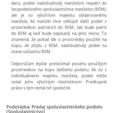
daru, podiel nadobudnutý manželom nepatrí do
bezpodielového spoluvlastníctva manželov (BSM),
ale je vo výlučnom majetku obdarovaného
manžela. Ak manžel chce odkúpiť ďalší podiel z
prostriedkov patriacich do BSM, tak bude patriť
do BSM aj keď bude napísaný na jeho meno. To
znamená, že pokiaľ ide o prostriedky použité na
kúpu, ak pôjdu z BSM, nadobudnutý podiel sa
stane súčasťou BSM.
Odporúčam lepšie preskúmať povahu použitých
prostriedkov na kúpu ďalšieho podielu. Ak sú z
individuálneho majetku manžela, podiel môže
ostať jeho výlučným vlastníctvom. Predkupné
právo s tým nemá nič spoločné.
Podotázka: Predaj spoluvlastníckeho podielu
(Spoluvlastníctvo)