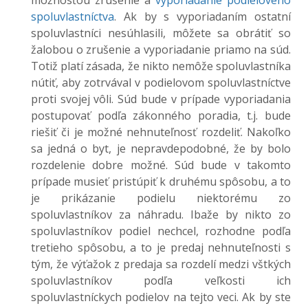
možnosťou zrušenie a
vyporiadanie podielového
spoluvlastníctva
. Ak by s vyporiadaním ostatní
spoluvlastníci nesúhlasili, môžete sa obrátiť so
žalobou o zrušenie a vyporiadanie priamo na súd.
Totiž platí zásada, že nikto nemôže spoluvlastníka
nútiť, aby zotrvával v podielovom spoluvlastníctve
proti svojej vôli. Súd bude v prípade vyporiadania
postupovať podľa zákonného poradia, t.j. bude
riešiť či je možné nehnuteľnosť rozdeliť. Nakoľko
sa jedná o byt, je nepravdepodobné, že by bolo
rozdelenie dobre možné. Súd bude v takomto
prípade musieť pristúpiť k druhému spôsobu, a to
je prikázanie podielu niektorému zo
spoluvlastníkov za náhradu. Ibaže by nikto zo
spoluvlastníkov podiel nechcel, rozhodne podľa
tretieho spôsobu, a to je predaj nehnuteľnosti s
tým, že výťažok z predaja sa rozdelí medzi vštkých
spoluvlastníkov podľa veľkosti ich
spoluvlastníckych podielov na tejto veci. Ak by ste