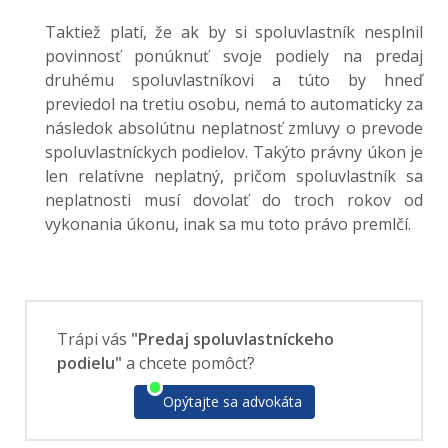
Taktiež platí, že ak by si spoluvlastník nesplnil
povinnosť ponúknuť svoje podiely na predaj
druhému spoluvlastníkovi a túto by hneď
previedol na tretiu osobu, nemá to automaticky za
následok absolútnu neplatnosť zmluvy o prevode
spoluvlastníckych podielov. Takýto právny úkon je
len relatívne neplatný, pričom spoluvlastník sa
neplatnosti musí dovolať do troch rokov od
vykonania úkonu, inak sa mu toto právo premlčí.
Trápi vás
"Predaj spoluvlastníckeho
podielu"
a chcete pomôcť?
Opýtajte sa advokáta