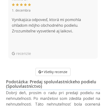
1. decembra
3.
Vynikajúca odpoveď, ktorá mi pomohla
D
ohľadom môjho obchodného podielu.
z
Zrozumiteľne vysvetlené aj laikovi..
pr
recenzie
Všetky recenzie
Podotázka: Predaj spoluvlastníckeho podielu
(Spoluvlastníctvo)
Dobrý deň, prosím o radu pri predaji podielu na
nehnuteľnosti. Po manželovi som zdedila podiel na
nehnuteľnosti. Táto nehnuteľnosť bola ocenená