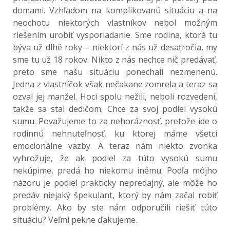
domami. Vzhľadom na komplikovanú situáciu a na
neochotu niektorých vlastníkov nebol možným
riešením urobiť vysporiadanie. Sme rodina, ktorá tu
býva už dlhé roky – niektorí z nás už desaťročia, my
sme tu už 18 rokov. Nikto z nás nechce nič predávať,
preto sme našu situáciu ponechali nezmenenú.
Jedna z vlastníčok však nečakane zomrela a teraz sa
ozval jej manžel. Hoci spolu nežili, neboli rozvedení,
takže sa stal dedičom. Chce za svoj podiel vysokú
sumu. Považujeme to za nehoráznosť, pretože ide o
rodinnú nehnuteľnosť, ku ktorej máme všetci
emocionálne väzby. A teraz nám niekto zvonka
vyhrožuje, že ak podiel za túto vysokú sumu
nekúpime, predá ho niekomu inému. Podľa môjho
názoru je podiel prakticky nepredajný, ale môže ho
predáv niejaký špekulant, ktorý by nám začal robiť
problémy. Ako by ste nám odporučili riešiť túto
situáciu? Veľmi pekne ďakujeme.