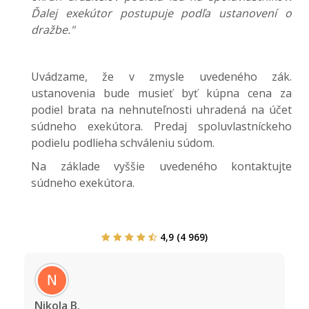
Ďalej exekútor postupuje podľa ustanovení o
dražbe."
Uvádzame, že v zmysle uvedeného zák.
ustanovenia bude musieť byť kúpna cena za
podiel brata na nehnuteľnosti uhradená na účet
súdneho exekútora. Predaj spoluvlastníckeho
podielu podlieha schváleniu súdom.
Na základe vyššie uvedeného kontaktujte
súdneho exekútora.
4,9 (4 969)
N i k o l a B.
V l