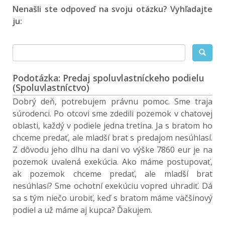
Nenašli ste odpoveď na svoju otázku? Vyhľadajte
ju:
Podotázka: Predaj spoluvlastníckeho podielu
(Spoluvlastníctvo)
Dobrý deň, potrebujem právnu pomoc. Sme traja
súrodenci. Po otcovi sme zdedili pozemok v chatovej
oblasti, každý v podiele jedna tretina. Ja s bratom ho
chceme predať, ale mladší brat s predajom nesúhlasí.
Z dôvodu jeho dlhu na dani vo výške 7860 eur je na
pozemok uvalená exekúcia. Ako máme postupovať,
ak pozemok chceme predať, ale mladší brat
nesúhlasí? Sme ochotní exekúciu vopred uhradiť. Dá
sa s tým niečo urobiť, keď s bratom máme väčšinový
podiel a už máme aj kupca? Ďakujem.