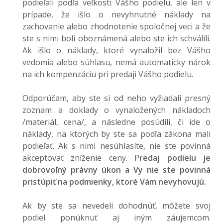
podieľali podľa veľkosti Vášho podielu, ale len v
prípade, že išlo o nevyhnutné náklady na
zachovanie alebo zhodnotenie spoločnej veci a že
ste s nimi boli oboznámená alebo ste ich schválili.
Ak išlo o náklady, ktoré vynaložil bez Vášho
vedomia alebo súhlasu, nemá automaticky nárok
na ich kompenzáciu pri predaji Vášho podielu.
Odporúčam, aby ste si od neho vyžiadali presný
zoznam a doklady o vynaložených nákladoch
/materiál, cena/, a následne posúdili, či ide o
náklady, na ktorých by ste sa podľa zákona mali
podieľať. Ak s nimi nesúhlasíte, nie ste povinná
akceptovať zníženie ceny. P
redaj podielu je
dobrovoľný právny úkon a Vy nie ste povinná
pristúpiť na podmienky, ktoré Vám nevyhovujú.
Ak by ste sa nevedeli dohodnúť, môžete svoj
podiel ponúknuť aj iným záujemcom.