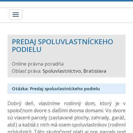
Toggle
navigation
PREDAJ SPOLUVLASTNÍCKEHO
PODIELU
Online právna poradňa
Oblasť práva:
Spoluvlastníctvo, Bratislava
Otázka: Predaj spoluvlastníckeho podielu
Dobrý deň, vlastníme rodinný dom, ktorý je v
spoločnom dvore s ďalšími dvoma domami. Vo dvore
sú viaceré parcely (zastavané plochy, zahrady, garáž,
atď.) a každá z nich má osem spoluvlastníkov (rodinní
príslušníci). Táto skutočnosť platí aj pre parcely pod