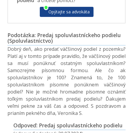
podielu"
a chcete pomôcť?
Opýtajte sa advokáta
Podotázka: Predaj spoluvlastníckeho podielu
(Spoluvlastníctvo)
Dobrý deň, ako predať väčšinový podiel z pozemku?
Platí aj v tomto prípade pravidlo, že väčšinový podiel
sa musí ponúknuť ostatným spoluvlastníkom?
Samozrejme písomnou formou. Ale čo ak
spoluvlastníkov je 100? Znamená to, že 100
spoluvlastníkom písomne ponúknem väčšinový
podiel? Nie je možné hromadne písomne oznámiť
toľkým spoluvlastníkom predaj podielu? Ďakujem
veľmi pekne za váš čas a odpoveď. S pozdravom a
prianím pekného dňa, Veronika S.
Odpoveď: Predaj spoluvlastníckeho podielu