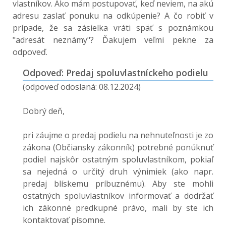
vlastníkov. Ako mám postupovať, keď neviem, na akú
adresu zaslať ponuku na odkúpenie? A čo robiť v
prípade, že sa zásielka vráti späť s poznámkou
"adresát neznámy"? Ďakujem veľmi pekne za
odpoveď.
Odpoveď: Predaj spoluvlastníckeho podielu
(odpoveď odoslaná: 08.12.2024)
Dobrý deň,
pri záujme o predaj podielu na nehnuteľnosti je zo
zákona (Občiansky zákonník) potrebné ponúknuť
podiel najskôr ostatným spoluvlastníkom, pokiaľ
sa nejedná o určitý druh výnimiek (ako napr.
predaj blískemu príbuznému). Aby ste mohli
ostatných spoluvlastníkov informovať a dodržať
ich zákonné predkupné právo, mali by ste ich
kontaktovať písomne.