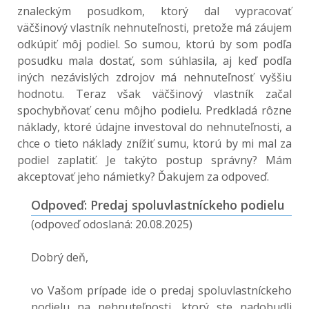
znaleckým posudkom, ktorý dal vypracovať
väčšinový vlastník nehnuteľnosti, pretože má záujem
odkúpiť môj podiel. So sumou, ktorú by som podľa
posudku mala dostať, som súhlasila, aj keď podľa
iných nezávislých zdrojov má nehnuteľnosť vyššiu
hodnotu. Teraz však väčšinový vlastník začal
spochybňovať cenu môjho podielu. Predkladá rôzne
náklady, ktoré údajne investoval do nehnuteľnosti, a
chce o tieto náklady znížiť sumu, ktorú by mi mal za
podiel zaplatiť. Je takýto postup správny? Mám
akceptovať jeho námietky? Ďakujem za odpoveď.
Odpoveď: Predaj spoluvlastníckeho podielu
(odpoveď odoslaná: 20.08.2025)
Dobrý deň,
vo Vašom prípade ide o predaj spoluvlastníckeho
podielu na nehnuteľnosti, ktorý ste nadobudli