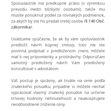
Spoluvlastník má predkupné právo (s výnimkou
prevodu medzi blízkymi osobami), takže mu
musíte ponúknuť podiel za rovnakých podmienok,
za akých by ste ho predali tretej osobe
/§ 140 Obč.
zákonníka/.
Uvádzame spúčasne, že ak by vám spoluvlastník
predložil návrh kúpnej zmluvy, túto nie ste
povinná podpísať v predloženom znení, môžete
mať k nej pripomienky a protinávrhy. Odporúčam
samotný predložený návrh Vám predložený
konzultovať s advokátom.
Váš postup je správny, ak trváte na cene podľa
znaleckého posudku, prípadne si môžete nechať
vypracovať vlastný znalecký posudok na určenie
trhovej hodnoty nehnuteľnosti a neakceptujete
neodôvodnené zníženie ceny.