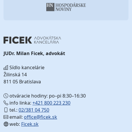
JUDr. Milan Ficek, advokát
Sídlo kancelárie
Žilinská 14
811 05 Bratislava
otváracie hodiny: po–pi 8:30–16:30
info linka:
+421 800 223 230
tel.:
02/381 04 750
email:
office@ficek.sk
web:
Ficek.sk