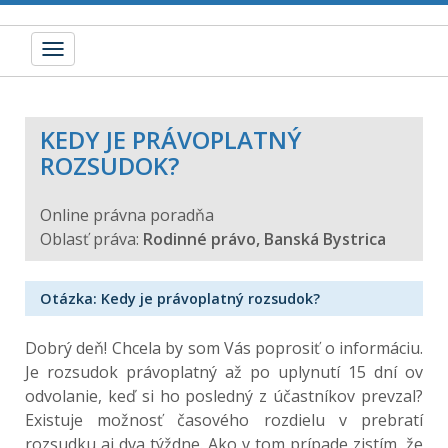
Toggle
navigation
KEDY JE PRÁVOPLATNÝ
ROZSUDOK?
Online právna poradňa
Oblasť práva:
Rodinné právo, Banská Bystrica
Otázka: Kedy je právoplatný rozsudok?
Dobrý deň! Chcela by som Vás poprosiť o informáciu.
Je rozsudok právoplatný až po uplynutí 15 dní ov
odvolanie, keď si ho posledný z účastníkov prevzal?
Existuje možnosť časového rozdielu v prebratí
rozsudku aj dva týždne. Ako v tom prípade zistím, že