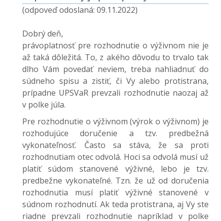
(odpoveď odoslaná: 09.11.2022)
Dobrý deň,
právoplatnosť pre rozhodnutie o výživnom nie je
až taká dôležitá. To, z akého dôvodu to trvalo tak
dlho Vám povedať neviem, treba nahliadnuť do
súdneho spisu a zistiť, či Vy alebo protistrana,
prípadne UPSVaR prevzali rozhodnutie naozaj až
v polke júla.
Pre rozhodnutie o výživnom (výrok o výživnom) je
rozhodujúce doručenie a tzv. predbežná
vykonateľnosť. Často sa stáva, že sa proti
rozhodnutiam otec odvolá. Hoci sa odvolá musí už
platiť súdom stanovené výživné, lebo je tzv.
predbežne vykonateľné. Tzn. že už od doručenia
rozhodnutia musí platiť výživné stanovené v
súdnom rozhodnutí. Ak teda protistrana, aj Vy ste
riadne prevzali rozhodnutie napríklad v polke