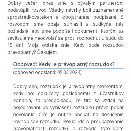
Dobrý večer, dnes sme s bývalým partnerom
podstúpili rozvod. Všetky návrhy boli zaznamenané
sprostredkovateľom a obojstranne podpísané. S
rozvodom sme obaja súhlasili a sudkyňa nás
požiadala, aby sme podpísali dokument, ktorým sa
zaväzujeme neodvolať sa proti rozhodnutiu súdu do
15 dní. Moja otázka znie: Kedy bude rozsudok
právoplatný? Ďakujem.
Odpoveď: Kedy je právoplatný rozsudok?
(odpoveď odoslaná: 05.03.2024)
Dobrý deň, rozsudok je právoplatný momentom,
kedy bol doručený poslednému z účastníkov
konania, za predpokladu, že títo sa vzdali na
pojednávaní po vyhlásení rozsudku práva podať
odvolanie. Čiže je nutné počkať na doručenie
rovnopisov rozsudku. Pokiaľ ide o preukazovanie
právoplatnosti rozsudku o rozvode, toto viete