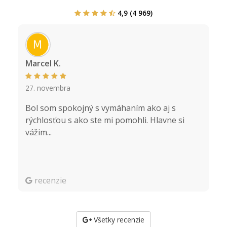
4,9 (4 969)
M a r c e l K .
B a
27. novembra
28
Bol som spokojný s vymáhaním ako aj s
V
rýchlosťou s ako ste mi pomohli. Hlavne si
m
vážim...
recenzie
Všetky recenzie