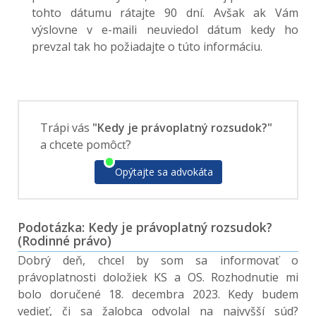
tohto dátumu rátajte 90 dní. Avšak ak Vám
výslovne v e-maili neuviedol dátum kedy ho
prevzal tak ho požiadajte o túto informáciu.
Trápi vás
"Kedy je právoplatný rozsudok?"
a chcete pomôcť?
Opýtajte sa advokáta
Podotázka: Kedy je právoplatný rozsudok?
(Rodinné právo)
Dobrý deň, chcel by som sa informovať o
právoplatnosti doložiek KS a OS. Rozhodnutie mi
bolo doručené 18. decembra 2023. Kedy budem
vedieť, či sa žalobca odvolal na najvyšší súd?