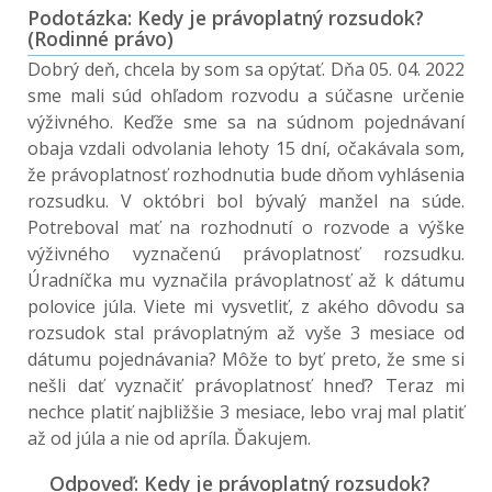
Podotázka: Kedy je právoplatný rozsudok?
(Rodinné právo)
Dobrý deň, chcela by som sa opýtať. Dňa 05. 04. 2022
sme mali súd ohľadom rozvodu a súčasne určenie
výživného. Keďže sme sa na súdnom pojednávaní
obaja vzdali odvolania lehoty 15 dní, očakávala som,
že právoplatnosť rozhodnutia bude dňom vyhlásenia
rozsudku. V októbri bol bývalý manžel na súde.
Potreboval mať na rozhodnutí o rozvode a výške
výživného vyznačenú právoplatnosť rozsudku.
Úradníčka mu vyznačila právoplatnosť až k dátumu
polovice júla. Viete mi vysvetliť, z akého dôvodu sa
rozsudok stal právoplatným až vyše 3 mesiace od
dátumu pojednávania? Môže to byť preto, že sme si
nešli dať vyznačiť právoplatnosť hneď? Teraz mi
nechce platiť najbližšie 3 mesiace, lebo vraj mal platiť
až od júla a nie od apríla. Ďakujem.
Odpoveď: Kedy je právoplatný rozsudok?