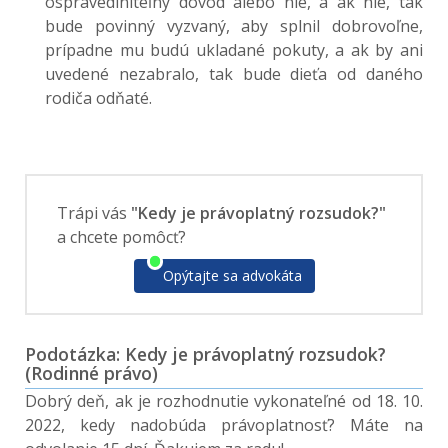
ospravedlniteľný dôvod alebo nie, a ak nie, tak
bude povinný vyzvaný, aby splnil dobrovoľne,
prípadne mu budú ukladané pokuty, a ak by ani
uvedené nezabralo, tak bude dieťa od daného
rodiča odňaté.
Trápi vás
"Kedy je právoplatný rozsudok?"
a chcete pomôcť?
Opýtajte sa advokáta
Podotázka: Kedy je právoplatný rozsudok?
(Rodinné právo)
Dobrý deň, ak je rozhodnutie vykonateľné od 18. 10.
2022, kedy nadobúda právoplatnosť? Máte na