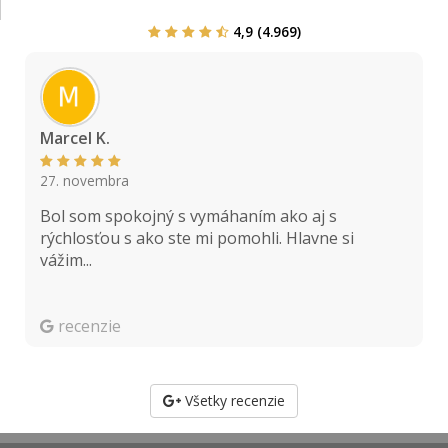
4,9 (4.969)
M a r c e l K .
B
27. novembra
Bol som spokojný s vymáhaním ako aj s
,
rýchlosťou s ako ste mi pomohli. Hlavne si
vážim...
recenzie
Všetky recenzie