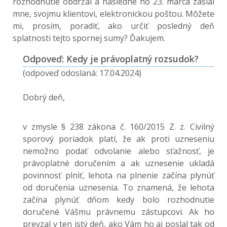
rozhodnutie obdržal a následne ho 23. marca zaslal
mne, svojmu klientovi, elektronickou poštou. Môžete
mi, prosím, poradiť, ako určiť posledný deň
splatnosti tejto spornej sumy? Ďakujem.
Odpoveď: Kedy je právoplatný rozsudok?
(odpoveď odoslaná: 17.04.2024)
Dobrý deň,
v zmysle § 238 zákona č. 160/2015 Z. z. Civilný
sporový poriadok platí, že ak proti uzneseniu
nemožno podať odvolanie alebo sťažnosť, je
právoplatné doručením a ak uznesenie ukladá
povinnosť plniť, lehota na plnenie začína plynúť
od doručenia uznesenia. To znamená, že lehota
začína plynúť dňom kedy bolo rozhodnutie
doručené Vášmu právnemu zástupcovi. Ak ho
prevzal v ten istý deň, ako Vám ho aj poslal tak od