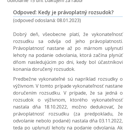
odvolanie 15 dní. Ďakujem za radu!
Odpoveď: Kedy je právoplatný rozsudok?
(odpoveď odoslaná: 08.01.2023)
Dobrý deň, všeobecne platí, že vykonateľnosť
rozsudku sa odvíja od jeho právoplatnosti.
Právoplatnosť nastane až po márnom uplynutí
lehoty na podanie odvolania, ktorá začína plynúť
dňom nasledujúcim po dni, kedy bol účastníkovi
konania doručený rozsudok.
Predbežne vykonateľné sú napríklad rozsudky o
výživnom. V tomto prípade vykonateľnosť nastane
doručením rozsudku. V prípade, že sa jedná o
rozsudok o výživnom, ktorého vykonateľnosť
nastala dňa 18.10.2022, možno dedukovať, že
právoplatnosť rozsudku (za predpokladu, že
odvolanie nebolo podané) nastala dňa 03.11.2022,
teda po uplynutí lehoty na podanie odvolania. Ak