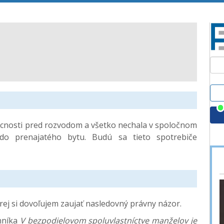
ácnosti pred rozvodom a všetko nechala v spoločnom
 do prenajatého bytu. Budú sa tieto spotrebiče
ej si dovoľujem zaujať nasledovný právny názor.
nníka
V bezpodielovom spoluvlastníctve manželov je