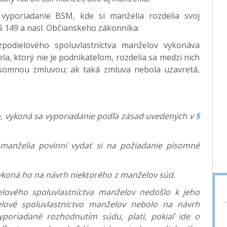
vyporiadanie BSM, kde si manželia rozdelia svoj
 § 149 a nasl. Občianskeho zákonníka:
podielového spoluvlastníctva manželov vykonáva
, ktorý nie je podnikateľom, rozdelia sa medzi nich
somnou zmluvou; ak taká zmluva nebola uzavretá,
vo, vykoná sa vyporiadanie podľa zásad uvedených v
§
manželia povinní vydať si na požiadanie písomné
ykoná ho na návrh niektorého z manželov súd.
lového spoluvlastníctva manželov nedošlo k jeho
lové spoluvlastníctvo manželov nebolo na návrh
poriadané rozhodnutím súdu, platí, pokiaľ ide o