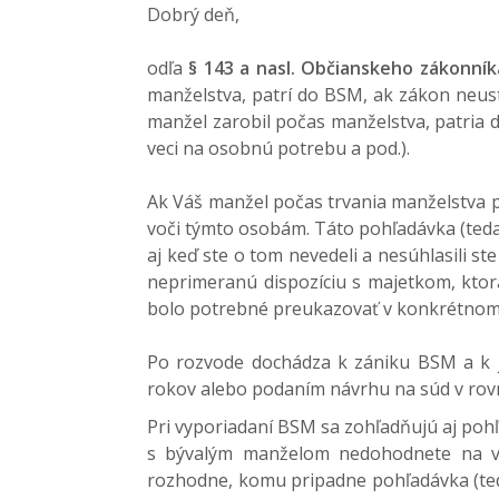
Dobrý deň,
odľa
§ 143 a nasl. Občianskeho zákonník
manželstva, patrí do BSM, ak zákon neust
manžel zarobil počas manželstva, patria d
veci na osobnú potrebu a pod.).
Ak Váš manžel počas trvania manželstva 
voči týmto osobám. Táto pohľadávka (teda
aj keď ste o tom nevedeli a nesúhlasili ste
neprimeranú dispozíciu s majetkom, ktor
bolo potrebné preukazovať v konkrétnom
Po rozvode dochádza k zániku BSM a k 
rokov alebo podaním návrhu na súd v rovn
Pri vyporiadaní BSM sa zohľadňujú aj pohľ
s bývalým manželom nedohodnete na vy
rozhodne, komu pripadne pohľadávka (ted