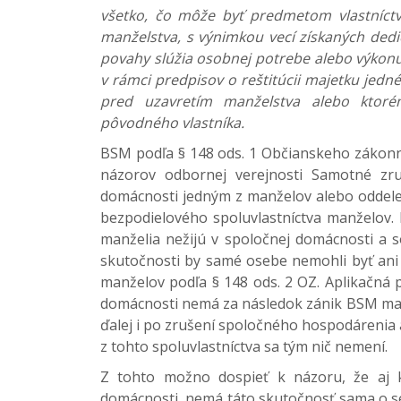
všetko, čo môže byť predmetom vlastníctv
manželstva, s výnimkou vecí získaných dedi
povahy slúžia osobnej potrebe alebo výkonu
v rámci predpisov o reštitúcii majetku jedn
pred uzavretím manželstva alebo ktor
pôvodného vlastníka.
BSM podľa § 148 ods. 1 Občianskeho zákonn
názorov odbornej verejnosti Samotné zru
domácnosti jedným z manželov alebo oddel
bezpodielového spoluvlastníctva manželov. 
manželia nežijú v spoločnej domácnosti a
skutočnosti by samé osebe nemohli byť ani
manželov podľa § 148 ods. 2 OZ. Aplikačná p
domácnosti nemá za následok zánik BSM man
ďalej i po zrušení spoločného hospodárenia 
z tohto spoluvlastníctva sa tým nič nemení.
Z tohto možno dospieť k názoru, že aj 
domácnosti, nemá táto skutočnosť sama o se