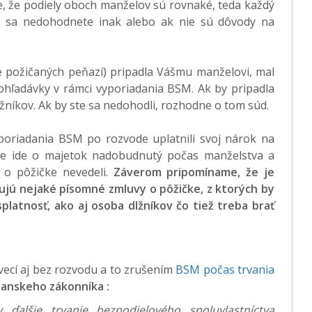
e, že podiely oboch manželov sú rovnaké, teda každý
 sa nedohodnete inak alebo ak nie sú dôvody na
e požičaných peňazí) pripadla Vášmu manželovi, mal
ohľadávky v rámci vyporiadania BSM. Ak by pripadla
níkov. Ak by ste sa nedohodli, rozhodne o tom súd.
oriadania BSM po rozvode uplatnili svoj nárok na
ďže ide o majetok nadobudnutý počas manželstva a
 o pôžičke nevedeli.
Záverom pripomíname, že je
ujú nejaké písomné zmluvy o pôžičke, z ktorých by
platnosť, ako aj osoba dlžníkov čo tiež treba brať
ecí aj bez rozvodu a to zrušením
BSM počas trvania
čianskeho zákonníka :
alšie trvanie bezpodielového spoluvlastníctva