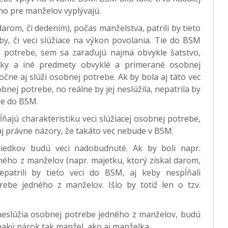
ho pre manželov vyplývajú.
arom, či dedením), počas manželstva, patrili by tieto
y, či veci slúžiace na výkon povolania. Tie do BSM
ej potrebe, sem sa zaraďujú najmä obvykle šatstvo,
cky a iné predmety obvyklé a primerané osobnej
točne aj slúži osobnej potrebe. Ak by bola aj táto vec
bnej potrebe, no reálne by jej neslúžila, nepatrila by
le do BSM.
ajú charakteristiku veci slúžiacej osobnej potrebe,
aj právne názory, že takáto vec nebude v BSM.
riedkov budú veci nadobudnuté. Ak by boli napr.
ého z manželov (napr. majetku, ktorý získal darom,
patrili by tieto veci do BSM, aj keby nespĺňali
trebe jedného z manželov. Išlo by totiž len o tzv.
neslúžia osobnej potrebe jedného z manželov, budú
naký nárok tak manžel, ako aj manželka.