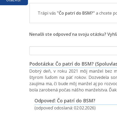
Trápi vás
"Čo patrí do BSM?"
a chcete p
Nenašli ste odpoveď na svoju otázku? Vyhľa
Podotázka: Čo patrí do BSM? (Spoluvlas
Dobrý deň, v roku 2021 môj manžel bez mô
štyrom ľuďom na päť rokov. Dozvedela so
zaujíma ma, či bude môj manžel aj po rozvod
bola zarobená počas nášho manželstva. Ďak
Odpoveď: Čo patrí do BSM?
(odpoveď odoslaná: 02.02.2026)