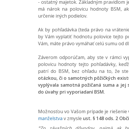
- ostatný majetok. Základným pravidlom j
má nárok na polovicu hodnoty BSM, ak
určenie iných podielov.
Ak by pohľadávka (teda právo na vráteni
by Vám vyplatiť hodnotu polovice tejto p
Vám, máte právo vymáhať celú sumu od dlž
Záverom odporúčam, aby ste v rámci vyp
polovicu hodnoty tejto pohľadávky, ke
patrí do BSM, bez ohľadu na to, že ste
otázkou, či o samotných pôžičkých exist
vyplývala samotná požičaná suma a jej s
do úvahy pri vyporiadaní BSM.
Možnosťou vo Vašom prípade je riešenie v
manželstva
v zmysle
ust. § 148 ods. 2 Ob
"
Zo závažných dôvodov, najmä ak by ď