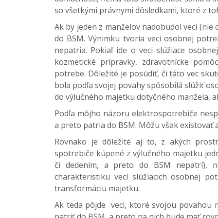
so všetkými právnymi dôsledkami, ktoré z to
Ak by jeden z manželov nadobudol veci (nie d
do BSM. Výnimku tvoria veci osobnej potreb
nepatria. Pokiaľ ide o veci slúžiace osobn
kozmetické prípravky, zdravotnícke pomô
potrebe. Dôležité je posúdiť, či táto vec sku
bola podľa svojej povahy spôsobilá slúžiť oso
do výlučného majetku dotyčného manžela, a
Podľa môjho názoru elektrospotrebiče nespĺň
a preto patria do BSM. Môžu však existovať 
Rovnako je dôležité aj to, z akých prost
spotrebiče kúpené z výlučného majetku jedn
či dedením, a preto do BSM nepatrí), ne
charakteristiku vecí slúžiacich osobnej po
transformáciu majetku.
Ak teda pôjde veci, ktoré svojou povahou 
patriť do BSM, a preto na nich bude mať rov