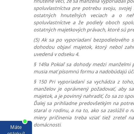
hnuteľné veci, že sa manželia vyporiadali po
spoluvlastníctva pre potrebu svoju, svojej
ostatných hnuteľných veciach a o neh
spoluvlastníctve a že podiely oboch spol
ostatných majetkových právach, ktoré sú pr
(5) Ak sa po vyporiadaní bezpodielového 
dohodou objaví majetok, ktorý nebol zahr
uvedená v odseku 4.
§ 149a Pokiaľ sa dohody medzi manželmi 
musia mať písomnú formu a nadobúdajú úči
§ 150 Pri vyporiadaní sa vychádza z toho
manželov je oprávnený požadovať, aby sa 
majetok, a je povinný nahradiť, čo sa zo sp
Ďalej sa prihliadne predovšetkým na potre
staral o rodinu, a na to, ako sa zaslúžil o
miery pričinenia treba vziať tiež zreteľ n
domácnosti
.
Máte
otázku?