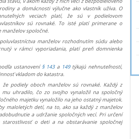
dľa stavu, v akom každý z nich veci z bezpodielového
 rodiny a domácnosti výlučne ako vlastník užíva. O
nuteľných veciach platí, že sú v podielovom
uvlastníkov sú rovnaké. To isté platí primerane o
e manželov spoločné.
spoluvlastníctva manželov rozhodnutím súdu alebo
nutý v rámci vyporiadania, platí preň domnienka
podľa ustanovení
§ 143
a
149
týkajú nehnuteľností,
nnosť vkladom do katastra.
, že podiely oboch manželov sú rovnaké. Každý z
mu uhradilo, čo zo svojho vynaložil na spoločný
oločného majetku vynaložilo na jeho ostatný majetok.
by maloletých detí, na to, ako sa každý z manželov
 nadobudnutie a udržanie spoločných vecí. Pri určení
a starostlivosť o deti a na obstarávanie spoločnej