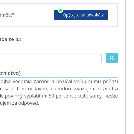
omôcť?
Opýtajte sa advokáta
dajte ju:
tníctvo)
jho vedomia zarobil a požičal veľkú sumu peňazí
m sa o tom nedávno, náhodou. Zvažujem rozvod a
e povinný vyplatiť mi 50 percent z tejto sumy, keďže
ujem za odpoveď.