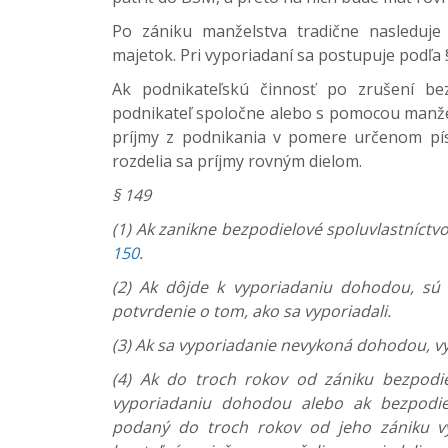
Po zániku manželstva tradične nasleduje 
majetok. Pri vyporiadaní sa postupuje podľa
Ak podnikateľskú činnosť po zrušení bez
podnikateľ spoločne alebo s pomocou manžela
príjmy z podnikania v pomere určenom pí
rozdelia sa príjmy rovným dielom.
§ 149
(1) Ak zanikne bezpodielové spoluvlastníct
150
.
(2) Ak dôjde k vyporiadaniu dohodou, sú 
potvrdenie o tom, ako sa vyporiadali.
(3) Ak sa vyporiadanie nevykoná dohodou, v
(4) Ak do troch rokov od zániku bezpodie
vyporiadaniu dohodou alebo ak bezpodie
podaný do troch rokov od jeho zániku vy