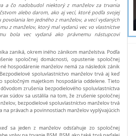
a a čo nadobudol niektorý z manželov za trvania
čstvom alebo darom, ako aj vecí, ktoré podľa svojej
 povolania len jedného z manželov, a vecí vydaných
ému z manželov, ktorý mal vydanú vec vo vlastníctve
ému bola vec vydaná ako právnemu nástupcovi
íka zaniká, okrem iného zánikom manželstva. Podľa
šenie spoločnej domácnosti, opustenie spoločnej
ené hospodárenie manželov nemá za následok zánik
Bezpodielové spoluvlastníctvo manželov trvá aj keď
 so spoločným majetkom hospodária oddelene. Tieto
 dôvodom zrušenia bezpodielového spoluvlastníctva
rax súdov sa ustálila na tom, že zrušenie spoločnej
želov, bezpodielové spoluvlastníctvo manželov trvá
a na právach a povinnostiach manželov vyplývajúcich
keď sa jeden z manželov odsťahuje zo spoločnej
be vplyv na trvanie BSM. BSM ako také trvá naďalej