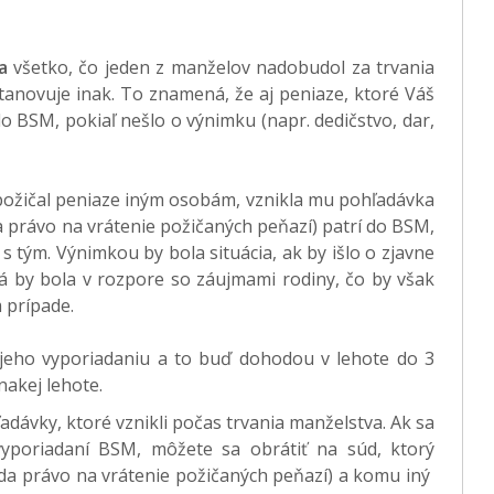
a
všetko, čo jeden z manželov nadobudol za trvania
anovuje inak. To znamená, že aj peniaze, ktoré Váš
o BSM, pokiaľ nešlo o výnimku (napr. dedičstvo, dar,
požičal peniaze iným osobám, vznikla mu pohľadávka
 právo na vrátenie požičaných peňazí) patrí do BSM,
 s tým. Výnimkou by bola situácia, ak by išlo o zjavne
á by bola v rozpore so záujmami rodiny, čo by však
 prípade.
jeho vyporiadaniu a to buď dohodou v lehote do 3
akej lehote.
adávky, ktoré vznikli počas trvania manželstva. Ak sa
poriadaní BSM, môžete sa obrátiť na súd, ktorý
a právo na vrátenie požičaných peňazí) a komu iný