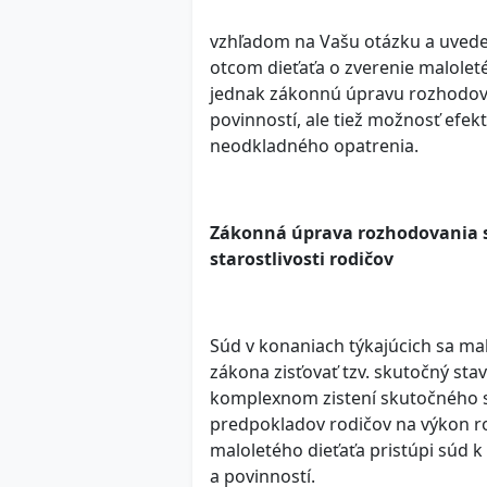
vzhľadom na Vašu otázku a uveden
otcom dieťaťa o zverenie maloleté
jednak zákonnú úpravu rozhodova
povinností, ale tiež možnosť efek
neodkladného opatrenia.
Zákonná úprava rozhodovania s
starostlivosti rodičov
Súd v konaniach týkajúcich sa mal
zákona zisťovať tzv. skutočný stav
komplexnom zistení skutočného s
predpokladov rodičov na výkon ro
maloletého dieťaťa pristúpi súd 
a povinností.