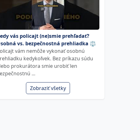
edy vás policajt (ne)smie prehľadať?
sobná vs. bezpečnostná prehliadka ⚖️
olicajt vám nemôže vykonať osobnú
rehliadku kedykoľvek. Bez príkazu súdu
lebo prokurátora smie urobiť len
ezpečnostnú ...
Zobraziť všetky