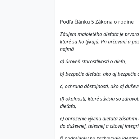
Podľa článku 5 Zákona o rodine
Záujem maloletého dieťaťa je prvora
ktoré sa ho týkajú. Pri určovaní a 
najmä
a) úroveň starostlivosti o dieťa,
b) bezpečie dieťaťa, ako aj bezpečie a
c) ochrana dôstojnosti, ako aj dušev
d) okolnosti, ktoré súvisia so zdra
dieťaťa,
e) ohrozenie vývinu dieťaťa zásahmi 
do duševnej, telesnej a citovej integr
f) podmienky na zachovanie identity 