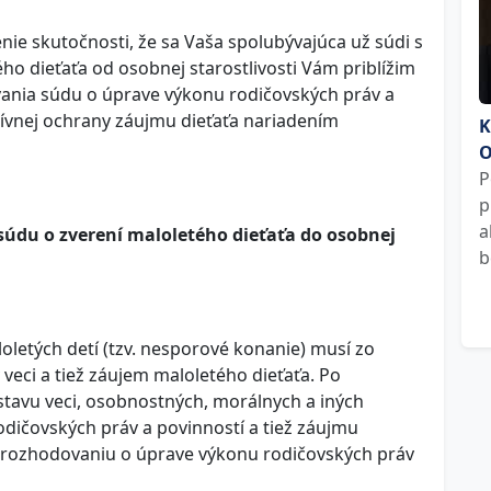
ie skutočnosti, že sa Vaša spolubývajúca už súdi s
ho dieťaťa od osobnej starostlivosti Vám priblížim
nia súdu o úprave výkonu rodičovských práv a
tívnej ochrany záujmu dieťaťa nariadením
K
O
P
p
a
údu o zverení maloletého dieťaťa do osobnej
b
oletých detí (tzv. nesporové konanie) musí zo
 veci a tiež záujem maloletého dieťaťa. Po
tavu veci, osobnostných, morálnych a iných
dičovských práv a povinností a tiež záujmu
k rozhodovaniu o úprave výkonu rodičovských práv