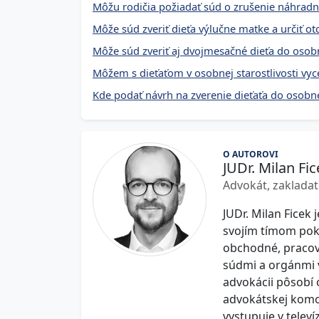
Môžu rodičia požiadať súd o zrušenie náhradnej
Môže súd zveriť dieťa výlučne matke a určiť ot
Môže súd zveriť aj dvojmesačné dieťa do osobn
Môžem s dieťaťom v osobnej starostlivosti vy
Kde podať návrh na zverenie dieťaťa do osobne
O AUTOROVI
JUDr. Milan Fic
Advokát, zakladat
JUDr. Milan Ficek 
svojím tímom pokr
obchodné, pracovn
súdmi a orgánmi v
advokácii pôsobí 
advokátskej komo
vystupuje v televí