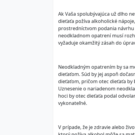
Ak Vaša spolubývajúca už dlho nev
dieťaťa požíva alkoholické nápoj
prostredníctvom podania návrhu 
neodkladnom opatrení musí rozho
vyžaduje okamžitý zásah do úpra
Neodkladným opatrením by sa mo
dieťaťom. Súd by jej aspoň dočas
dieťaťom, pričom otec dieťaťa by
Uznesenie o nariadenom neodklad
hoci by otec dieťaťa podal odvol
vykonateľné.
V prípade, že je zdravie alebo živo
ktorý požíva alkohol môže sa mat