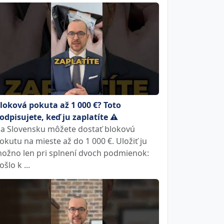
loková pokuta až 1 000 €? Toto
odpisujete, keď ju zaplatíte ⚠️
a Slovensku môžete dostať blokovú
okutu na mieste až do 1 000 €. Uložiť ju
ožno len pri splnení dvoch podmienok:
ošlo k ...