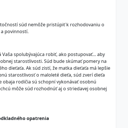
utočností súd nemôže pristúpiť k rozhodovaniu o
a povinností.
 Vaša spolubývajúca robiť, ako postupovať... aby
osobnej starostlivosti. Súd bude skúmať pomery na
ého dieťaťa. Ak súd zistí, že matka dieťaťa má lepšie
 starostlivosť o maloleté dieťa, súd zverí dieťa
í, že obaja rodičia sú schopní vykonávať osobnú
ať chcú môže súd rozhodnúť aj o striedavej osobnej
odkladného opatrenia