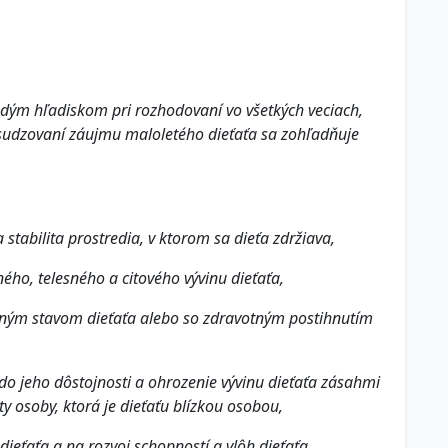
dým hľadiskom pri rozhodovaní vo všetkých veciach,
posudzovaní záujmu maloletého dieťaťa sa zohľadňuje
 stabilita prostredia, v ktorom sa dieťa zdržiava,
ného, telesného a citového vývinu dieťaťa,
votným stavom dieťaťa alebo so zdravotným postihnutím
do jeho dôstojnosti a ohrozenie vývinu dieťaťa zásahmi
ity osoby, ktorá je dieťaťu blízkou osobou,
dieťaťa a na rozvoj schopností a vlôh dieťaťa,