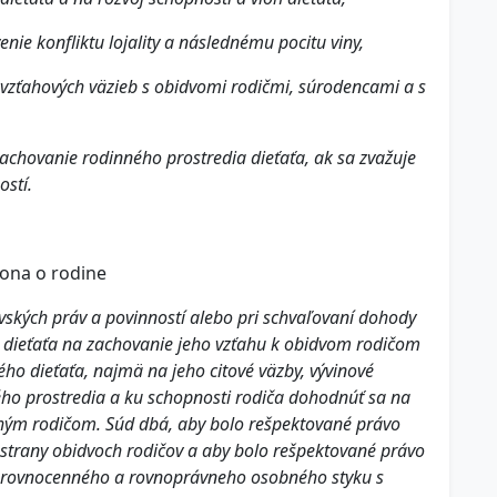
nie konfliktu lojality a následnému pocitu viny,
 vzťahových väzieb s obidvomi rodičmi, súrodencami a s
zachovanie rodinného prostredia dieťaťa, ak sa zvažuje
ostí.
kona o rodine
vských práv a povinností alebo pri schvaľovaní dohody
 dieťaťa na zachovanie jeho vzťahu k obidvom rodičom
ho dieťaťa, najmä na jeho citové väzby, vývinové
ého prostredia a ku schopnosti rodiča dohodnúť sa na
ruhým rodičom. Súd dbá, aby bolo rešpektované právo
o strany obidvoch rodičov a aby bolo rešpektované právo
, rovnocenného a rovnoprávneho osobného styku s