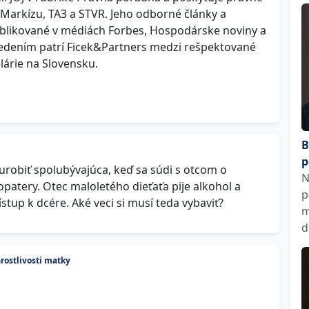
Markízu, TA3 a STVR. Jeho odborné články a
ublikované v médiách Forbes, Hospodárske noviny a
vedením patrí Ficek&Partners medzi rešpektované
árie na Slovensku.
B
p
urobiť spolubývajúca, keď sa súdi s otcom o
N
 opatery. Otec maloletého dieťaťa pije alkohol a
p
p k dcére. Aké veci si musí teda vybaviť?
m
d
rostlivosti matky