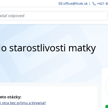
office@ficek.sk
|
+421 8
o starostlivosti matky
eto otázky:
ti otca bez príjmu a bývania?