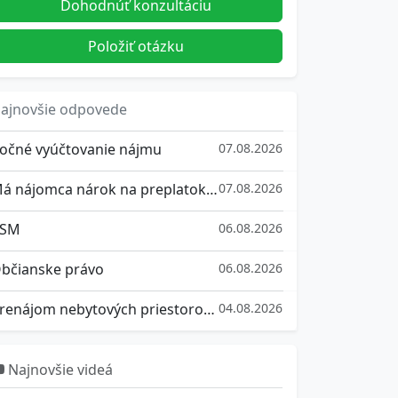
Dohodnúť konzultáciu
Položiť otázku
ajnovšie odpovede
očné vyúčtovanie nájmu
07.08.2026
Má nájomca nárok na preplatok z vyúčtovania služieb spojených s užívaním bytu?
07.08.2026
SM
06.08.2026
bčianske právo
06.08.2026
Prenájom nebytových priestorov a ich vrátenie
04.08.2026
Najnovšie videá