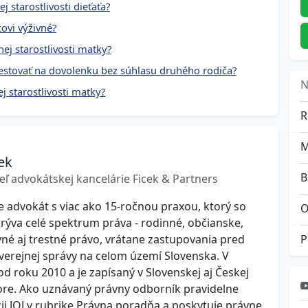
 starostlivosti dieťaťa?
covi výživné?
ej starostlivosti matky?
cestovať na dovolenku bez súhlasu druhého rodiča?
N
j starostlivosti matky?
R
ek
B
eľ advokátskej kancelárie Ficek & Partners
je advokát s viac ako 15-ročnou praxou, ktorý so
O
ýva celé spektrum práva - rodinné, občianske,
é aj trestné právo, vrátane zastupovania pred
erejnej správy na celom území Slovenska. V
od roku 2010 a je zapísaný v Slovenskej aj Českej
re. Ako uznávaný právny odborník pravidelne
zii JOJ v rubrike Právna poradňa a poskytuje právne