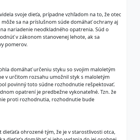
idela svoje dieťa, prípadne vzhľadom na to, že otec
e, môže sa na príslušnom súde domáhať ochrany aj
na nariadenie neodkladného opatrenia. Súd o
dnúť v zákonom stanovenej lehote, ak sa
vy pomerov.
hla domáhať určeniu styku so svojim maloletým
ne v určitom rozsahu umožnil styk s maloletým
 bol povinný toto súdne rozhodnutie rešpektovať.
nom opatrení je predbežne vykonateľné. Tzn. že
anie proti rozhodnutia, rozhodnutie bude
t dieťaťa ohrozené tým, že je v starostlivosti otca,
ka dieťaťa domáhať aj jeho vydania do jej osobnej