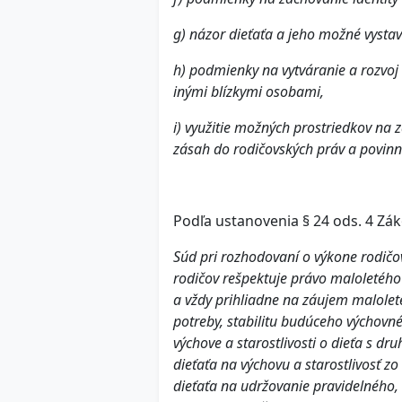
g) názor dieťaťa a jeho možné vystave
h) podmienky na vytváranie a rozvoj
inými blízkymi osobami,
i) využitie možných prostriedkov na 
zásah do rodičovských práv a povinn
Podľa ustanovenia § 24 ods. 4 Zá
Súd pri rozhodovaní o výkone rodičo
rodičov rešpektuje právo maloletého
a vždy prihliadne na záujem maloleté
potreby, stabilitu budúceho výchovn
výchove a starostlivosti o dieťa s d
dieťaťa na výchovu a starostlivosť z
dieťaťa na udržovanie pravidelného