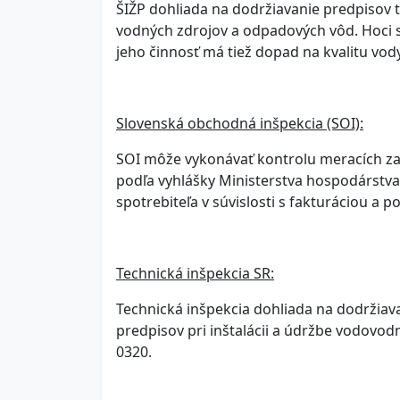
ŠIŽP dohliada na dodržiavanie predpisov t
vodných zdrojov a odpadových vôd. Hoci 
jeho činnosť má tiež dopad na kvalitu vo
Slovenská obchodná inšpekcia (SOI):
SOI môže vykonávať kontrolu meracích za
podľa vyhlášky Ministerstva hospodárstva 
spotrebiteľa v súvislosti s fakturáciou a 
Technická inšpekcia SR:
Technická inšpekcia dohliada na dodržia
predpisov pri inštalácii a údržbe vodovo
0320.