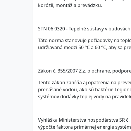
korózii, montáž a prevádzku.
STN 06 0320 - Tepelné sústavy v budovách 
Táto norma stanovuje požiadavky na teplot
udržiavaná medzi 50 °C a 60 °C, aby sa pre
Zákon č. 355/2007 Z.z. o ochrane, podpore
Tento zákon zahŕňa aj opatrenia na preve
prenášané vodou, ako sú baktérie Legione
systémov dodávky teplej vody na pravidel
Vyhláška Ministerstva hospodárstva SR č. 
výpočte faktora primárnej energie systé