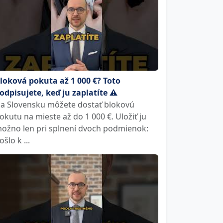
loková pokuta až 1 000 €? Toto
odpisujete, keď ju zaplatíte ⚠️
a Slovensku môžete dostať blokovú
okutu na mieste až do 1 000 €. Uložiť ju
ožno len pri splnení dvoch podmienok:
ošlo k ...