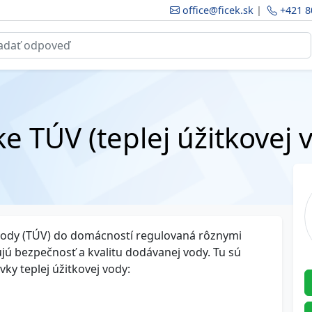
office@ficek.sk
|
+421 8
e TÚV (teplej úžitkovej 
 vody (TÚV) do domácností regulovaná rôznymi
ú bezpečnosť a kvalitu dodávanej vody. Tu sú
ky teplej úžitkovej vody: