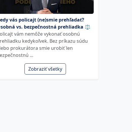
edy vás policajt (ne)smie prehľadať?
sobná vs. bezpečnostná prehliadka ⚖️
olicajt vám nemôže vykonať osobnú
rehliadku kedykoľvek. Bez príkazu súdu
lebo prokurátora smie urobiť len
ezpečnostnú ...
Zobraziť všetky