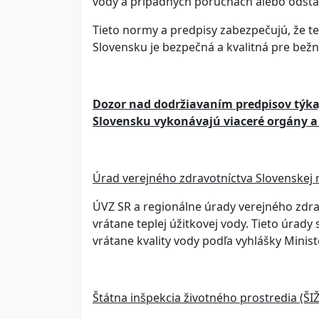
vody a prípadných poruchách alebo odstá
Tieto normy a predpisy zabezpečujú, že 
Slovensku je bezpečná a kvalitná pre bežn
Dozor nad dodržiavaním predpisov týkaj
Slovensku vykonávajú viaceré orgány a 
Úrad verejného zdravotníctva Slovenskej r
ÚVZ SR a regionálne úrady verejného zdrav
vrátane teplej úžitkovej vody. Tieto úrady
vrátane kvality vody podľa vyhlášky Minist
Štátna inšpekcia životného prostredia (ŠIŽ