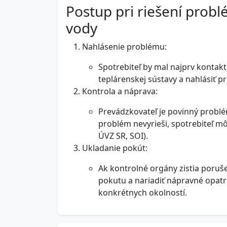
Postup pri riešení prob
vody
Nahlásenie problému:
Spotrebiteľ by mal najprv kontak
teplárenskej sústavy a nahlásiť 
Kontrola a náprava:
Prevádzkovateľ je povinný problém
problém nevyrieši, spotrebiteľ m
ÚVZ SR, SOI).
Ukladanie pokút:
Ak kontrolné orgány zistia poruš
pokutu a nariadiť nápravné opatr
konkrétnych okolností.