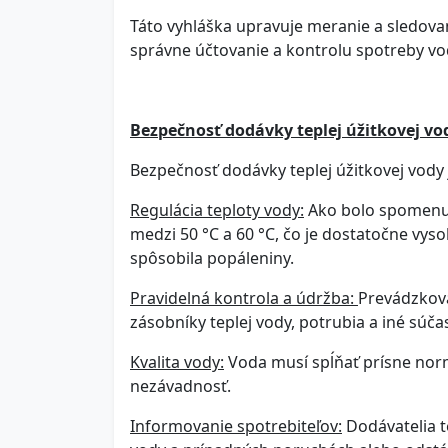
Táto vyhláška upravuje meranie a sledova
správne účtovanie a kontrolu spotreby v
Bezpečnosť dodávky teplej úžitkovej vo
Bezpečnosť dodávky teplej úžitkovej vody
Regulácia teploty vody:
Ako bolo spomenuté
medzi 50 °C a 60 °C, čo je dostatočne vysok
spôsobila popáleniny.
Pravidelná kontrola a údržba:
Prevádzkova
zásobníky teplej vody, potrubia a iné súča
Kvalita vody:
Voda musí spĺňať prísne norm
nezávadnosť.
Informovanie spotrebiteľov:
Dodávatelia t