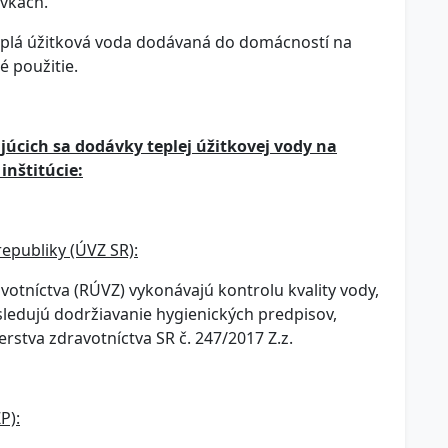
vkach.
teplá úžitková voda dodávaná do domácností na
é použitie.
úcich sa dodávky teplej úžitkovej vody na
inštitúcie:
epubliky (ÚVZ SR):
otníctva (RÚVZ) vykonávajú kontrolu kvality vody,
 sledujú dodržiavanie hygienických predpisov,
erstva zdravotníctva SR č. 247/2017 Z.z.
P):