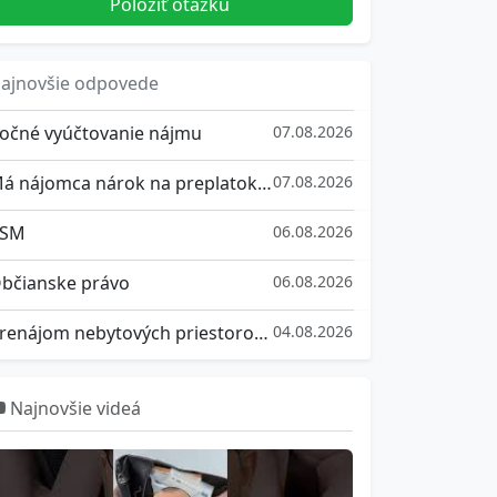
Položiť otázku
ajnovšie odpovede
očné vyúčtovanie nájmu
07.08.2026
Má nájomca nárok na preplatok z vyúčtovania služieb spojených s užívaním bytu?
07.08.2026
SM
06.08.2026
bčianske právo
06.08.2026
Prenájom nebytových priestorov a ich vrátenie
04.08.2026
Najnovšie videá