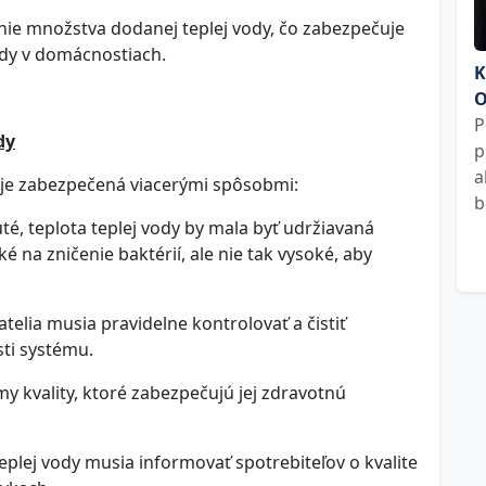
nie množstva dodanej teplej vody, čo zabezpečuje
ody v domácnostiach.
K
O
P
dy
p
a
 je zabezpečená viacerými spôsobmi:
b
, teplota teplej vody by mala byť udržiavaná
é na zničenie baktérií, ale nie tak vysoké, aby
telia musia pravidelne kontrolovať a čistiť
sti systému.
y kvality, ktoré zabezpečujú jej zdravotnú
eplej vody musia informovať spotrebiteľov o kvalite