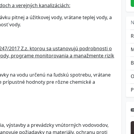
doch a verejných kanalizáciách:
u pitnej a úžitkovej vody, vrátane teplej vody, a
N
nosť vody.
R
 247/2017 Z.z. ktorou sa ustanovujú podrobnosti o
nej vody, programe monitorovania a manažmente rizík
B
davky na vodu určenú na ľudskú spotrebu, vrátane
O
ne prípustné hodnoty pre rôzne chemické a
ia, výstavby a prevádzky vnútorných vodovodov,
tanovuje požiadavky na materiály, ochranu proti