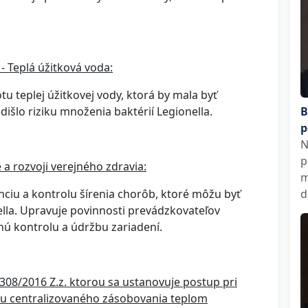
- Teplá úžitková voda:
u teplej úžitkovej vody, ktorá by mala byť
dišlo riziku množenia baktérií Legionella.
B
p
N
p
 a rozvoji verejného zdravia:
m
nciu a kontrolu šírenia chorôb, ktoré môžu byť
d
lla. Upravuje povinnosti prevádzkovateľov
nú kontrolu a údržbu zariadení.
308/2016 Z.z. ktorou sa ustanovuje postup pri
mu centralizovaného zásobovania teplom