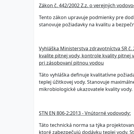
Zákon č. 442/2002 Z.z. o verejných vodovo
Tento zákon upravuje podmienky pre dodávk
stanovuje požiadavky na kvalitu a bezpeč
Vyhláška Ministerstva zdravotníctva SR č.
kvalite pitnej vody, kontrole kvality pit
pri zásobovaní pitnou vodou
Táto vyhláška definuje kvalitatívne požia
teplej úžitkovej vody. Stanovuje maximál
mikrobiologické ukazovatele kvality vody.
STN EN 806-2:2013 - Vnútorné vodovody:
Táto technická norma sa týka projektovan
ktoré zabezpečujú dodávku teplej vody. S