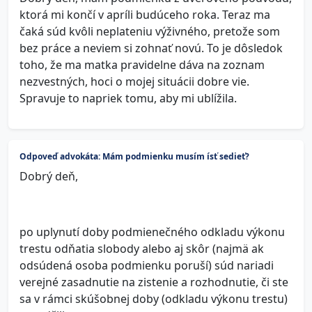
ktorá mi končí v apríli budúceho roka. Teraz ma
čaká súd kvôli neplateniu výživného, pretože som
bez práce a neviem si zohnať novú. To je dôsledok
toho, že ma matka pravidelne dáva na zoznam
nezvestných, hoci o mojej situácii dobre vie.
Spravuje to napriek tomu, aby mi ublížila.
Odpoveď advokáta: Mám podmienku musím ísť sedieť?
Dobrý deň,
po uplynutí doby podmienečného odkladu výkonu
trestu odňatia slobody alebo aj skôr (najmä ak
odsúdená osoba podmienku poruší) súd nariadi
verejné zasadnutie na zistenie a rozhodnutie, či ste
sa v rámci skúšobnej doby (odkladu výkonu trestu)