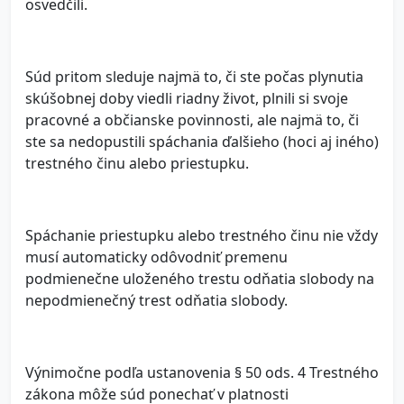
osvedčili.
Súd pritom sleduje najmä to, či ste počas plynutia
skúšobnej doby viedli riadny život, plnili si svoje
pracovné a občianske povinnosti, ale najmä to, či
ste sa nedopustili spáchania ďalšieho (hoci aj iného)
trestného činu alebo priestupku.
Spáchanie priestupku alebo trestného činu nie vždy
musí automaticky odôvodniť premenu
podmienečne uloženého trestu odňatia slobody na
nepodmienečný trest odňatia slobody.
Výnimočne podľa ustanovenia § 50 ods. 4 Trestného
zákona môže súd ponechať v platnosti