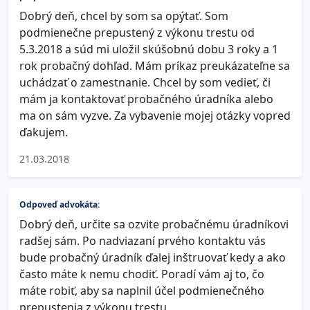
Dobrý deň, chcel by som sa opýtať. Som
podmienečne prepustený z výkonu trestu od
5.3.2018 a súd mi uložil skúšobnú dobu 3 roky a 1
rok probačný dohľad. Mám príkaz preukázateľne sa
uchádzať o zamestnanie. Chcel by som vedieť, či
mám ja kontaktovať probačného úradníka alebo
ma on sám vyzve. Za vybavenie mojej otázky vopred
ďakujem.
21.03.2018
Odpoveď advokáta:
Dobrý deň, určite sa ozvite probačnému úradníkovi
radšej sám. Po nadviazaní prvého kontaktu vás
bude probačný úradník ďalej inštruovať kedy a ako
často máte k nemu chodiť. Poradí vám aj to, čo
máte robiť, aby sa naplnil účel podmienečného
prepustenia z výkonu trestu.