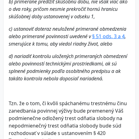
b) primerane predĺžiť skúšobnú dobu, nie však viac ako
o dva roky, pričom nesmie prekročiť hornú hranicu
skúšobnej doby ustanovenej v odseku 1,
c) ustanoviť doteraz neuložené primerané obmedzenia
alebo primerané povinnosti uvedené v
§ 51 ods. 3 a 4
,
smerujúce k tomu, aby viedol riadny život, alebo
d) nariadiť kontrolu uložených primeraných obmedzení
alebo povinností technickými prostriedkami, ak sú
splnené podmienky podľa osobitného predpisu a ak
takáto kontrola nebola doposiaľ nariadená.
Tzn. že o tom, či kvôli spáchanému trestnému činu
zanedbania povinnej výživy bude premenený Váš
podmienečne odložený trest odňatia slobody na
nepodmienečný trest odňatia slobody bude súd
rozhodovať v súlade s ustanovením § 420