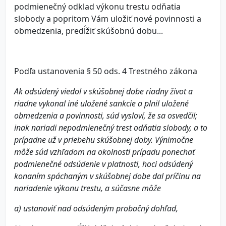
podmienečný odklad výkonu trestu odňatia
slobody a popritom Vám uložiť nové povinnosti a
obmedzenia, predĺžiť skúšobnú dobu...
Podľa ustanovenia § 50 ods. 4 Trestného zákona
Ak odsúdený viedol v skúšobnej dobe riadny život a
riadne vykonal iné uložené sankcie a plnil uložené
obmedzenia a povinnosti, súd vysloví, že sa osvedčil;
inak nariadi nepodmienečný trest odňatia slobody, a to
prípadne už v priebehu skúšobnej doby. Výnimočne
môže súd vzhľadom na okolnosti prípadu ponechať
podmienečné odsúdenie v platnosti, hoci odsúdený
konaním spáchaným v skúšobnej dobe dal príčinu na
nariadenie výkonu trestu, a súčasne môže
a) ustanoviť nad odsúdeným probačný dohľad,