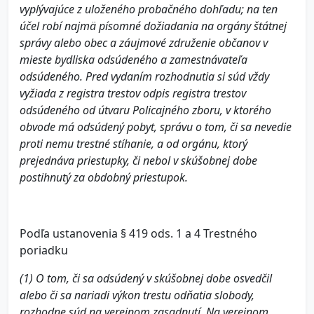
vyplývajúce z uloženého probačného dohľadu; na ten
účel robí najmä písomné dožiadania na orgány štátnej
správy alebo obec a záujmové združenie občanov v
mieste bydliska odsúdeného a zamestnávateľa
odsúdeného. Pred vydaním rozhodnutia si súd vždy
vyžiada z registra trestov odpis registra trestov
odsúdeného od útvaru Policajného zboru, v ktorého
obvode má odsúdený pobyt, správu o tom, či sa nevedie
proti nemu trestné stíhanie, a od orgánu, ktorý
prejednáva priestupky, či nebol v skúšobnej dobe
postihnutý za obdobný priestupok.
Podľa ustanovenia § 419 ods. 1 a 4 Trestného
poriadku
(1) O tom, či sa odsúdený v skúšobnej dobe osvedčil
alebo či sa nariadi výkon trestu odňatia slobody,
rozhodne súd na verejnom zasadnutí. Na verejnom