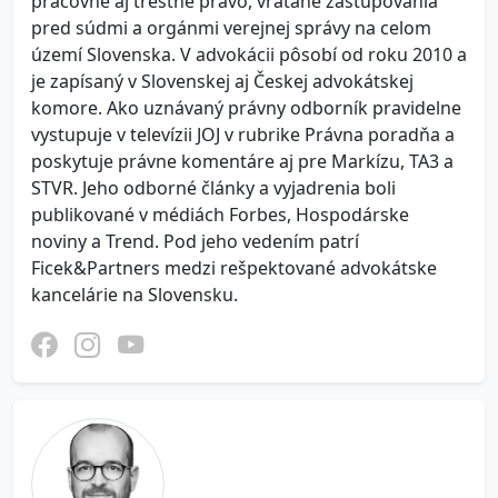
pracovné aj trestné právo, vrátane zastupovania
pred súdmi a orgánmi verejnej správy na celom
území Slovenska. V advokácii pôsobí od roku 2010 a
je zapísaný v Slovenskej aj Českej advokátskej
komore. Ako uznávaný právny odborník pravidelne
vystupuje v televízii JOJ v rubrike Právna poradňa a
poskytuje právne komentáre aj pre Markízu, TA3 a
STVR. Jeho odborné články a vyjadrenia boli
publikované v médiách Forbes, Hospodárske
noviny a Trend. Pod jeho vedením patrí
Ficek&Partners medzi rešpektované advokátske
kancelárie na Slovensku.