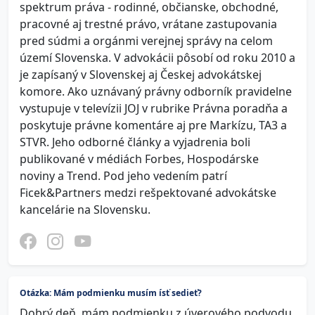
spektrum práva - rodinné, občianske, obchodné,
pracovné aj trestné právo, vrátane zastupovania
pred súdmi a orgánmi verejnej správy na celom
území Slovenska. V advokácii pôsobí od roku 2010 a
je zapísaný v Slovenskej aj Českej advokátskej
komore. Ako uznávaný právny odborník pravidelne
vystupuje v televízii JOJ v rubrike Právna poradňa a
poskytuje právne komentáre aj pre Markízu, TA3 a
STVR. Jeho odborné články a vyjadrenia boli
publikované v médiách Forbes, Hospodárske
noviny a Trend. Pod jeho vedením patrí
Ficek&Partners medzi rešpektované advokátske
kancelárie na Slovensku.
Otázka: Mám podmienku musím ísť sedieť?
Dobrý deň, mám podmienku z úverového podvodu,