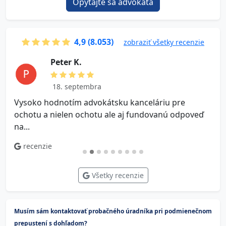
Opýtajte sa advokáta
4,9 (8.053)
zobraziť všetky recenzie
P e t e r K.
18. septembra
Vysoko hodnotím advokátsku kanceláriu pre
V
ochotu a nielen ochotu ale aj fundovanú odpoveď
na...
recenzie
Všetky recenzie
Musím sám kontaktovať probačného úradníka pri podmienečnom
prepustení s dohľadom?