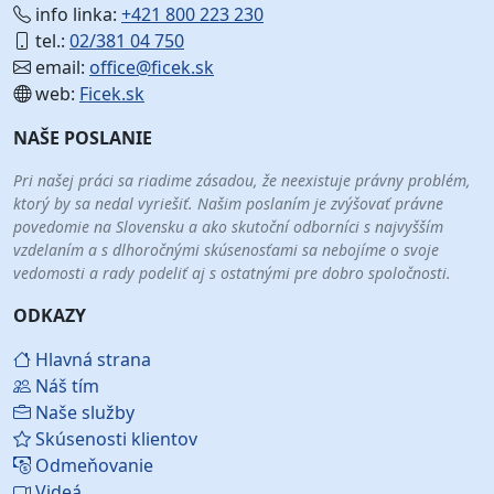
info linka:
+421 800 223 230
tel.:
02/381 04 750
email:
office@ficek.sk
web:
Ficek.sk
NAŠE POSLANIE
Pri našej práci sa riadime zásadou, že neexistuje právny problém,
ktorý by sa nedal vyriešiť. Našim poslaním je zvýšovať právne
povedomie na Slovensku a ako skutoční odborníci s najvyšším
vzdelaním a s dlhoročnými skúsenosťami sa nebojíme o svoje
vedomosti a rady podeliť aj s ostatnými pre dobro spoločnosti.
ODKAZY
Hlavná strana
Náš tím
Naše služby
Skúsenosti klientov
Odmeňovanie
Videá