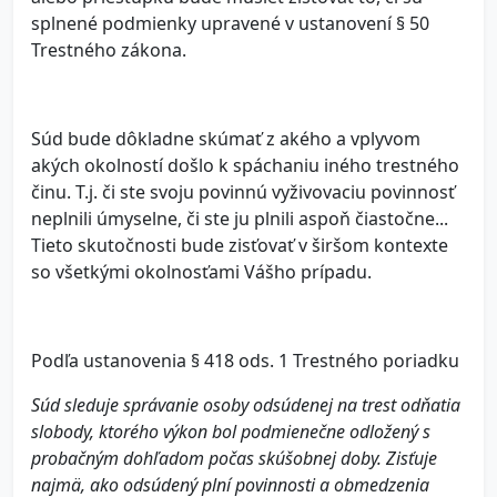
splnené podmienky upravené v ustanovení § 50
Trestného zákona.
Súd bude dôkladne skúmať z akého a vplyvom
akých okolností došlo k spáchaniu iného trestného
činu. T.j. či ste svoju povinnú vyživovaciu povinnosť
neplnili úmyselne, či ste ju plnili aspoň čiastočne...
Tieto skutočnosti bude zisťovať v širšom kontexte
so všetkými okolnosťami Vášho prípadu.
Podľa ustanovenia § 418 ods. 1 Trestného poriadku
Súd sleduje správanie osoby odsúdenej na trest odňatia
slobody, ktorého výkon bol podmienečne odložený s
probačným dohľadom počas skúšobnej doby. Zisťuje
najmä, ako odsúdený plní povinnosti a obmedzenia