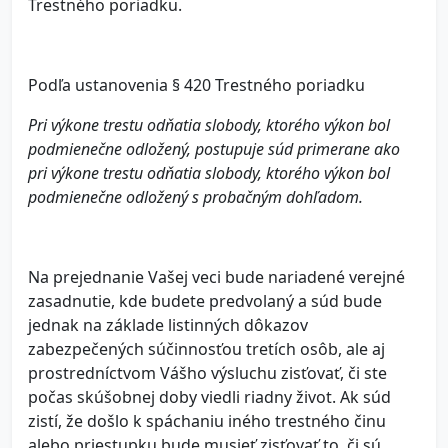
Trestného poriadku.
Podľa ustanovenia § 420 Trestného poriadku
Pri výkone trestu odňatia slobody, ktorého výkon bol
podmienečne odložený, postupuje súd primerane ako
pri výkone trestu odňatia slobody, ktorého výkon bol
podmienečne odložený s probačným dohľadom.
Na prejednanie Vašej veci bude nariadené verejné
zasadnutie, kde budete predvolaný a súd bude
jednak na základe listinných dôkazov
zabezpečených súčinnosťou tretích osôb, ale aj
prostredníctvom Vášho výsluchu zisťovať, či ste
počas skúšobnej doby viedli riadny život. Ak súd
zistí, že došlo k spáchaniu iného trestného činu
alebo priestupku bude musieť zisťovať to, či sú