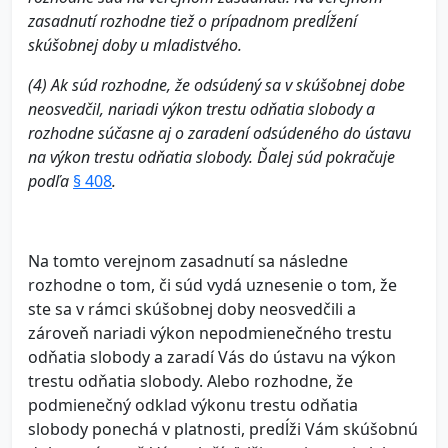
zasadnutí rozhodne tiež o prípadnom predĺžení
skúšobnej doby u mladistvého.
(4) Ak súd rozhodne, že odsúdený sa v skúšobnej dobe
neosvedčil, nariadi výkon trestu odňatia slobody a
rozhodne súčasne aj o zaradení odsúdeného do ústavu
na výkon trestu odňatia slobody. Ďalej súd pokračuje
podľa
§ 408
.
Na tomto verejnom zasadnutí sa následne
rozhodne o tom, či súd vydá uznesenie o tom, že
ste sa v rámci skúšobnej doby neosvedčili a
zároveň nariadi výkon nepodmienečného trestu
odňatia slobody a zaradí Vás do ústavu na výkon
trestu odňatia slobody. Alebo rozhodne, že
podmienečný odklad výkonu trestu odňatia
slobody ponechá v platnosti, predĺži Vám skúšobnú