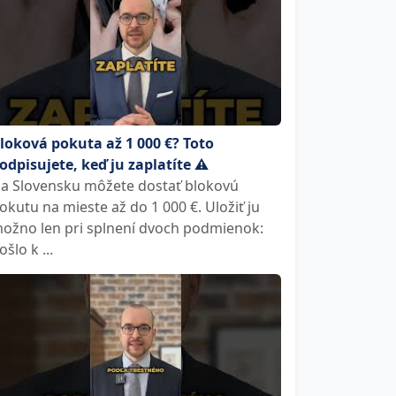
loková pokuta až 1 000 €? Toto
odpisujete, keď ju zaplatíte ⚠️
a Slovensku môžete dostať blokovú
okutu na mieste až do 1 000 €. Uložiť ju
ožno len pri splnení dvoch podmienok:
ošlo k ...