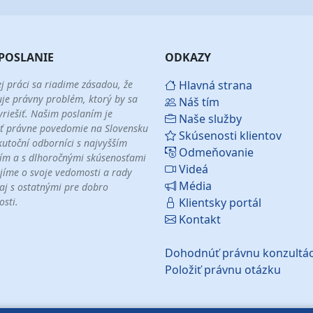
POSLANIE
ODKAZY
ej práci sa riadime zásadou, že
Hlavná strana
uje právny problém, ktorý by sa
Náš tím
yriešiť. Našim poslaním je
Naše služby
ť právne povedomie na Slovensku
Skúsenosti klientov
kutoční odborníci s najvyšším
Odmeňovanie
ím a s dlhoročnými skúsenosťami
Videá
jíme o svoje vedomosti a rady
Média
 aj s ostatnými pre dobro
osti.
Klientsky portál
Kontakt
Dohodnúť právnu konzultác
Položiť právnu otázku