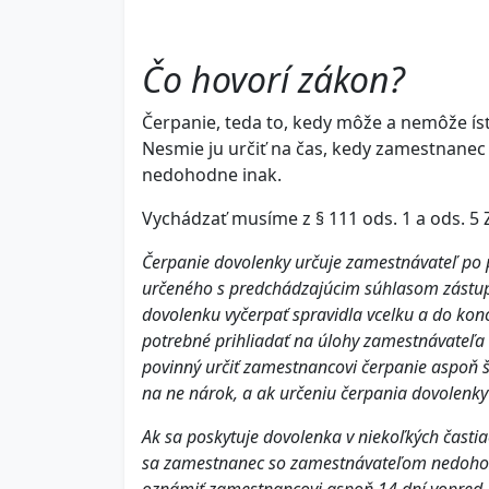
Čo hovorí zákon?
Čerpanie, teda to, kedy môže a nemôže ís
Nesmie ju určiť na čas, kedy zamestnanec 
nedohodne inak.
Vychádzať musíme z § 111 ods. 1 a ods. 5
Čerpanie dovolenky určuje zamestnávateľ po
určeného s predchádzajúcim súhlasom zástu
dovolenku vyčerpať spravidla vcelku a do kon
potrebné prihliadať na úlohy zamestnávateľ
povinný určiť zamestnancovi čerpanie aspoň 
na ne nárok, a ak určeniu čerpania dovolenky
Ak sa poskytuje dovolenka v niekoľkých časti
sa zamestnanec so zamestnávateľom nedohodn