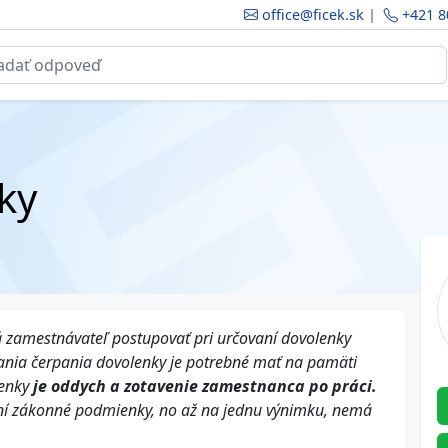
office@ficek.sk
|
+421 8
ky
 zamestnávateľ postupovať pri určovaní dovolenky
vania čerpania dovolenky je potrebné mať na pamäti
lenky
je oddych a zotavenie zamestnanca po práci.
ní zákonné podmienky, no až na jednu výnimku, nemá