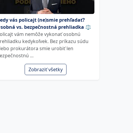
edy vás policajt (ne)smie prehľadať?
sobná vs. bezpečnostná prehliadka ⚖️
olicajt vám nemôže vykonať osobnú
rehliadku kedykoľvek. Bez príkazu súdu
lebo prokurátora smie urobiť len
ezpečnostnú ...
Zobraziť všetky