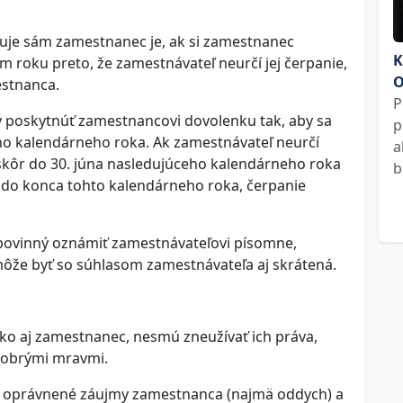
čuje sám zamestnanec je, ak si zamestnanec
K
roku preto, že zamestnávateľ neurčí jej čerpanie,
O
estnanca.
P
ý poskytnúť zamestnancovi dovolenku tak, aby sa
p
ho kalendárneho roka. Ak zamestnávateľ neurčí
a
kôr do 30. júna nasledujúceho kalendárneho roka
b
 do konca tohto kalendárneho roka, čerpanie
povinný oznámiť zamestnávateľovi písomne,
môže byť so súhlasom zamestnávateľa aj skrátená.
ko aj zamestnanec, nesmú zneužívať ich práva,
 dobrými mravmi.
a oprávnené záujmy zamestnanca (najmä oddych) a