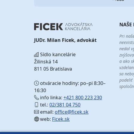
NAŠE 
Pri naš
JUDr. Milan Ficek, advokát
neexist
nedal v
Sídlo kancelárie
zvýšova
a ako s
Žilinská 14
vzdelan
811 05 Bratislava
sa nebo
podeliť
otváracie hodiny: po–pi 8:30–
spoločn
16:30
info linka:
+421 800 223 230
tel.:
02/381 04 750
email:
office@ficek.sk
web:
Ficek.sk