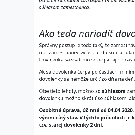
oznámiť zamestnancovi aspoň 14 dní vopred.
súhlasom zamestnanca.
Ako teda nariadiť dov
Správny postup je teda taký, že zamestnáv
mal zamestnanec vyčerpať do konca roka a 
Dovolenka sa však môže čerpať aj po čast
Ak sa dovolenka čerpá po častiach, minimá
dovolenky sa nemôže určiť zo dňa na deň,
Obe tieto lehoty, možno so
súhlasom
zam
dovolenku možno skrátiť so súhlasom, al
Osobitná úprava, účinná od 04.04.2020,
výnimočný stav. V týchto prípadoch je l
tzv. starej dovolenky 2 dni.