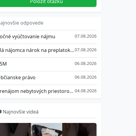
Položiť otázku
ajnovšie odpovede
očné vyúčtovanie nájmu
07.08.2026
Má nájomca nárok na preplatok z vyúčtovania služieb spojených s užívaním bytu?
07.08.2026
SM
06.08.2026
bčianske právo
06.08.2026
Prenájom nebytových priestorov a ich vrátenie
04.08.2026
Najnovšie videá