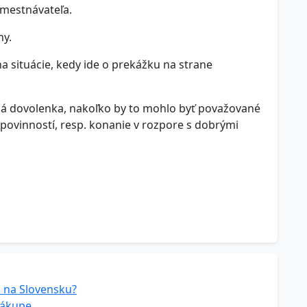
amestnávateľa.
ny.
a situácie, kedy ide o prekážku na strane
á dovolenka, nakoľko by to mohlo byť považované
 povinností, resp. konanie v rozpore s dobrými
a na Slovensku?
nákupe