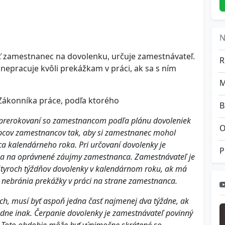
N
ť zamestnanec na dovolenku, určuje zamestnávateľ.
R
nepracuje kvôli prekážkam v práci, ak sa s ním
 Zákonníka práce, podľa ktorého
B
 prerokovaní so zamestnancom podľa plánu dovoleniek
O
pcov zamestnancov tak, aby si zamestnanec mohol
ca kalendárneho roka. Pri určovaní dovolenky je
a a na oprávnené záujmy zamestnanca. Zamestnávateľ je
štyroch týždňov dovolenky v kalendárnom roku, ak má
 nebránia prekážky v práci na strane zamestnanca.
ach, musí byť aspoň jedna časť najmenej dva týždne, ak
e inak. Čerpanie dovolenky je zamestnávateľ povinný