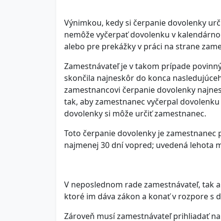
Výnimkou, kedy si čerpanie dovolenky ur
nemôže vyčerpať dovolenku v kalendárnom 
alebo pre prekážky v práci na strane zam
Zamestnávateľ je v takom prípade povinn
skončila najneskôr do konca nasledujúce
zamestnancovi čerpanie dovolenky najnes
tak, aby zamestnanec vyčerpal dovolenku
dovolenky si môže určiť zamestnanec.
Toto čerpanie dovolenky je zamestnanec 
najmenej 30 dní vopred; uvedená lehota 
V neposlednom rade zamestnávateľ, tak a
ktoré im dáva zákon a konať v rozpore s
Zároveň musí zamestnávateľ prihliadať n