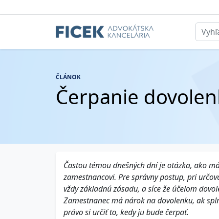
ČLÁNOK
Čerpanie dovolen
Častou témou dnešných dní je otázka, ako má
zamestnancovi. Pre správny postup, pri určo
vždy základnú zásadu, a síce že účelom dovo
Zamestnanec má nárok na dovolenku, ak spl
právo si určiť to, kedy ju bude čerpať.