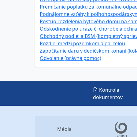
Premlčanie poplatku za komunálne odpa
Podnájomne vzťahy k poľnohospodársk
Postup rozdelenia bytového domu na sa
Odškodnenie po úraze či chorobe a ochr
Obchodný podiel a BSM (kompletný sprie
Rozdiel medzi pozemkom a parcelou
Započítanie daru v dedičskom konaní (kol
Odvolanie (právna pomoc)
Kontrola
dokumentov
Média