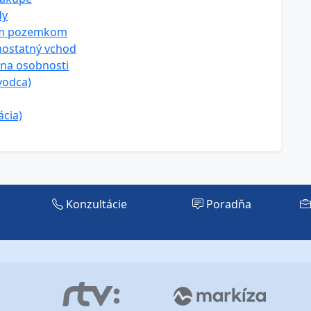
dy
ym pozemkom
mostatný vchod
ana osobnosti
vodca)
ácia)
Konzultácie
Poradňa