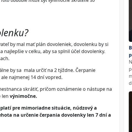
 Toto obdobie môže byť výnimočne skrátené so
olenku?
ateľ by mal mať plán dovoleniek, dovolenku by si
B
najlepšie v celku, aby sa splnil účel dovolenky.
p
iach.
N
p
lne by sa mala určiť na 2 týždne. Čerpanie
m
 ale najmenej 14 dní vopred.
d
estnanca skrátiť, pričom oznámenie o nástupe na
e len
výnimočne.
 platí pre mimoriadne situácie, núdzový a
ehota na určenie čerpania dovolenky len 7 dní a