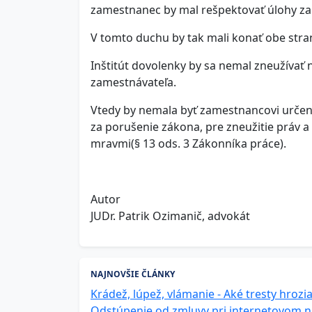
zamestnanec by mal rešpektovať úlohy z
V tomto duchu by tak mali konať obe stra
Inštitút dovolenky by sa nemal zneužívať n
zamestnávateľa.
Vtedy by nemala byť zamestnancovi určen
za porušenie zákona, pre zneužitie práv a
mravmi(§ 13 ods. 3 Zákonníka práce).
Autor
JUDr. Patrik Ozimanič, advokát
NAJNOVŠIE ČLÁNKY
Krádež, lúpež, vlámanie - Aké tresty hrozi
Odstúpenie od zmluvy pri internetovom 