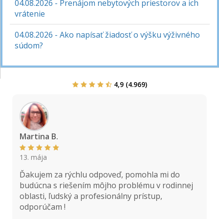
04.08.2026 - Prenájom nebytových priestorov a ich
vrátenie
04.08.2026 - Ako napísať žiadosť o výšku výživného
súdom?
4,9 (4.969)
Martina B.
K
13. mája
Ďakujem za rýchlu odpoveď, pomohla mi do
budúcna s riešením môjho problému v rodinnej
oblasti, ľudský a profesionálny prístup,
odporúčam !