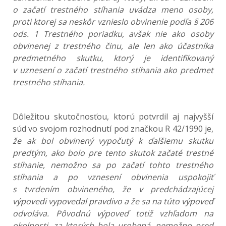
o začatí trestného stíhania uvádza meno osoby,
proti ktorej sa neskôr vznieslo obvinenie podľa § 206
ods. 1 Trestného poriadku, avšak nie ako osoby
obvinenej z trestného činu, ale len ako účastníka
predmetného skutku, ktorý je identifikovaný
v uznesení o začatí trestného stíhania ako predmet
trestného stíhania.
Dôležitou skutočnosťou, ktorú potvrdil aj najvyšší
súd vo svojom rozhodnutí pod značkou R 42/1990 je,
že ak bol obvinený vypočutý k ďalšiemu skutku
predtým, ako bolo pre tento skutok začaté trestné
stíhanie, nemožno sa po začatí tohto trestného
stíhania a po vznesení obvinenia uspokojiť
s tvrdením obvineného, že v predchádzajúcej
výpovedi vypovedal pravdivo a že sa na túto výpoveď
odvoláva. Pôvodnú výpoveď totiž vzhľadom na
okolnosti, za ktorých bola urobená, nemožno pred