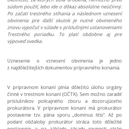
súdom použiť, lebo ide o dôkaz absolútne neúčinný.
Po začatí trestného stíhania a následnom vznesení
obvinenia pre ďalší skutok je nutné obvineného
znovu vypočuť v súlade s príslušnými ustanoveniami
Trestného poriadku. To platí obdobne aj pre
výpoveď svedka.
Uznesenie o vznesení obvinenia je jedno
z najdôležitejších dokumentov prípravného konania.
V prípravnom konaní plnia dôležitú úlohu orgány
činné v trestnom konaní (OČTK). Sem možno zaradiť
príslušníkov policajného zboru a dozorujúceho
prokurátora. V prípravnom konaní má prokurátor
postavenie tzv. pána sporu „dominus litis“. Až po
podaní obžaloby prokurátor stráca toto dôležité
postavenie a na základe zásady rovnosti strán