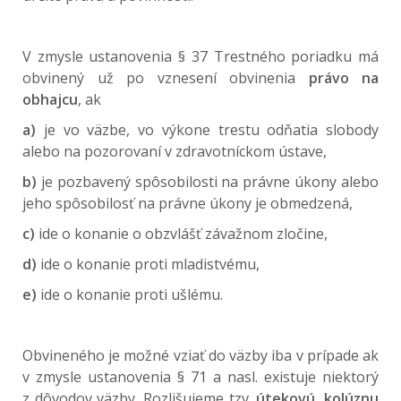
V zmysle ustanovenia § 37 Trestného poriadku má
obvinený už po vznesení obvinenia
právo na
obhajcu
, ak
a)
je vo väzbe, vo výkone trestu odňatia slobody
alebo na pozorovaní v zdravotníckom ústave,
b)
je pozbavený spôsobilosti na právne úkony alebo
jeho spôsobilosť na právne úkony je obmedzená,
c)
ide o konanie o obzvlášť závažnom zločine,
d)
ide o konanie proti mladistvému,
e)
ide o konanie proti ušlému.
Obvineného je možné vziať do väzby iba v prípade ak
v zmysle ustanovenia § 71 a nasl. existuje niektorý
z dôvodov väzby. Rozlišujeme tzv.
útekovú, kolúznu