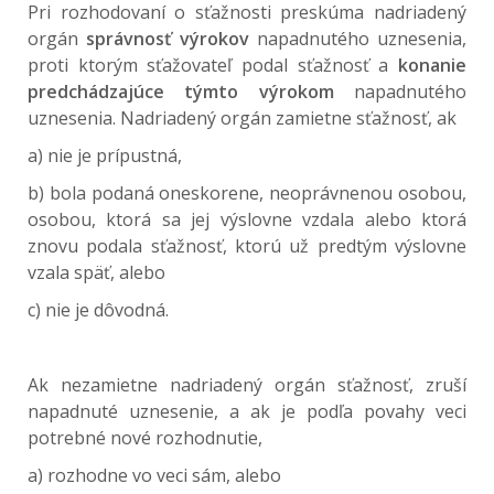
Pri rozhodovaní o sťažnosti preskúma nadriadený
orgán
správnosť výrokov
napadnutého uznesenia,
proti ktorým sťažovateľ podal sťažnosť a
konanie
predchádzajúce týmto výrokom
napadnutého
uznesenia. Nadriadený orgán zamietne sťažnosť, ak
a) nie je prípustná,
b) bola podaná oneskorene, neoprávnenou osobou,
osobou, ktorá sa jej výslovne vzdala alebo ktorá
znovu podala sťažnosť, ktorú už predtým výslovne
vzala späť, alebo
c) nie je dôvodná.
Ak nezamietne nadriadený orgán sťažnosť, zruší
napadnuté uznesenie, a ak je podľa povahy veci
potrebné nové rozhodnutie,
a) rozhodne vo veci sám, alebo