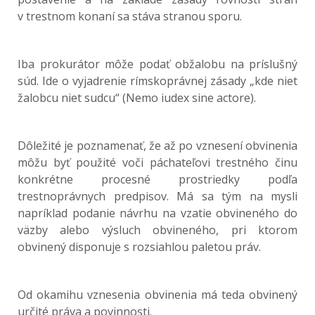
v trestnom konaní sa stáva stranou sporu.
Iba prokurátor môže podať obžalobu na príslušný
súd. Ide o vyjadrenie rímskoprávnej zásady „kde niet
žalobcu niet sudcu“ (Nemo iudex sine actore).
Dôležité je poznamenať, že až po vznesení obvinenia
môžu byť použité voči páchateľovi trestného činu
konkrétne procesné prostriedky podľa
trestnoprávnych predpisov. Má sa tým na mysli
napríklad podanie návrhu na vzatie obvineného do
väzby alebo výsluch obvineného, pri ktorom
obvinený disponuje s rozsiahlou paletou práv.
Od okamihu vznesenia obvinenia má teda obvinený
určité práva a povinnosti.