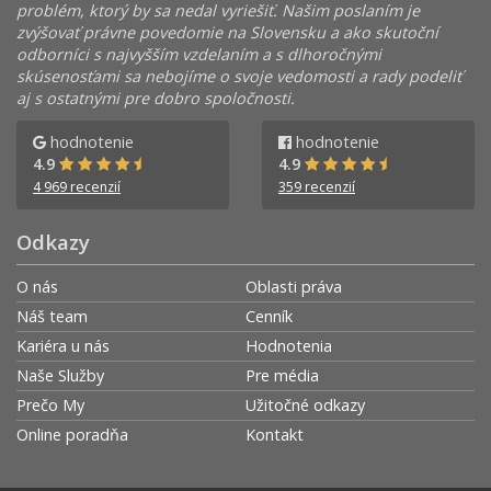
problém, ktorý by sa nedal vyriešiť. Našim poslaním je
zvýšovať právne povedomie na Slovensku a ako skutoční
odborníci s najvyšším vzdelaním a s dlhoročnými
skúsenosťami sa nebojíme o svoje vedomosti a rady podeliť
aj s ostatnými pre dobro spoločnosti.
hodnotenie
hodnotenie
4.9
4.9
4 969 recenzií
359 recenzií
Odkazy
O nás
Oblasti práva
Náš team
Cenník
Kariéra u nás
Hodnotenia
Naše Služby
Pre média
Prečo My
Užitočné odkazy
Online poradňa
Kontakt