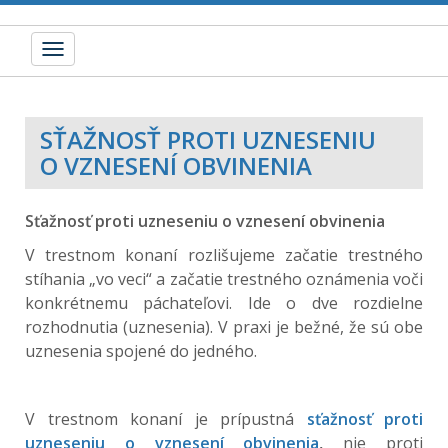
Toggle
navigation
SŤAŽNOSŤ PROTI UZNESENIU
O VZNESENÍ OBVINENIA
Sťažnosť proti uzneseniu o vznesení obvinenia
V trestnom konaní rozlišujeme začatie trestného
stíhania „vo veci“ a začatie trestného oznámenia voči
konkrétnemu páchateľovi. Ide o dve rozdielne
rozhodnutia (uznesenia). V praxi je bežné, že sú obe
uznesenia spojené do jedného.
V trestnom konaní je prípustná
sťažnosť proti
uzneseniu o vznesení obvinenia
,
nie proti