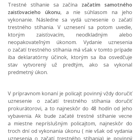
Trestné stíhanie sa začína
začatím samotného
zaisťovacieho úkonu
, a nie súhlasom na jeho
vykonanie. Následne sa vydá uznesenie o začatí
trestného stíhania. V uznesení sa potom uvedie,
ktorým zaisťovacím, neodkladným alebo
neopakovateľným úkonom. Vydanie uznesenia
o začatí trestného stíhania má však v tomto prípade
iba deklaratórny účinok, ktorým sa iba osvedčuje
stav vytvorený už predtým, ako sa vykonal
predmetný úkon.
V prípravnom konaní je policajt povinný vždy doručiť
uznesenie o začatí trestného stíhania doručiť
prokurátorovi, a to najneskôr do 48 hodín od jeho
vybavenia. Ak bude začaté trestné stíhanie vecne
a miestne nepríslušným policajtom, najneskôr do
troch dní od vykonania úkonu ( nie však od vydania
uznesenia o začatí trestného stíhania) je povinný