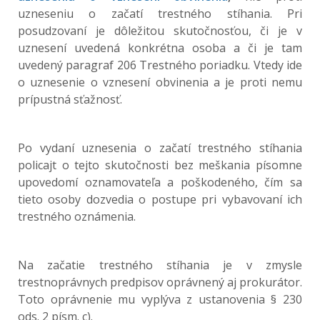
uzneseniu o začatí trestného stíhania. Pri
posudzovaní je dôležitou skutočnosťou, či je v
uznesení uvedená konkrétna osoba a či je tam
uvedený paragraf 206 Trestného poriadku. Vtedy ide
o uznesenie o vznesení obvinenia a je proti nemu
prípustná sťažnosť.
Po vydaní uznesenia o začatí trestného stíhania
policajt o tejto skutočnosti bez meškania písomne
upovedomí oznamovateľa a poškodeného, čím sa
tieto osoby dozvedia o postupe pri vybavovaní ich
trestného oznámenia.
Na začatie trestného stíhania je v zmysle
trestnoprávnych predpisov oprávnený aj prokurátor.
Toto oprávnenie mu vyplýva z ustanovenia § 230
ods. 2 písm. c).