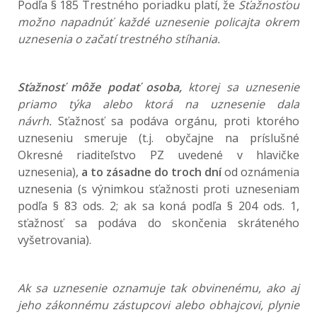
Podľa § 185 Trestného poriadku platí, že
Sťažnosťou
možno napadnúť každé uznesenie policajta okrem
uznesenia o začatí trestného stíhania.
Sťažnosť môže podať osoba,
ktorej sa uznesenie
priamo týka alebo ktorá na uznesenie dala
návrh.
Sťažnosť sa podáva orgánu, proti ktorého
uzneseniu smeruje (t.j. obyčajne na príslušné
Okresné riaditeľstvo PZ uvedené v hlavičke
uznesenia),
a to zásadne do troch dní
od oznámenia
uznesenia (s výnimkou sťažnosti proti uzneseniam
podľa § 83 ods. 2; ak sa koná podľa § 204 ods. 1,
sťažnosť sa podáva do skončenia skráteného
vyšetrovania).
Ak sa uznesenie oznamuje tak obvinenému, ako aj
jeho zákonnému zástupcovi alebo obhajcovi, plynie