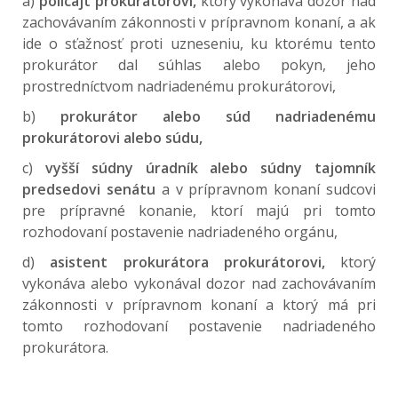
a)
policajt prokurátorovi,
ktorý vykonáva dozor nad
zachovávaním zákonnosti v prípravnom konaní, a ak
ide o sťažnosť proti uzneseniu, ku ktorému tento
prokurátor dal súhlas alebo pokyn, jeho
prostredníctvom nadriadenému prokurátorovi,
b)
prokurátor alebo súd nadriadenému
prokurátorovi alebo súdu,
c)
vyšší súdny úradník alebo súdny tajomník
predsedovi senátu
a v prípravnom konaní sudcovi
pre prípravné konanie, ktorí majú pri tomto
rozhodovaní postavenie nadriadeného orgánu,
d)
asistent prokurátora prokurátorovi,
ktorý
vykonáva alebo vykonával dozor nad zachovávaním
zákonnosti v prípravnom konaní a ktorý má pri
tomto rozhodovaní postavenie nadriadeného
prokurátora.