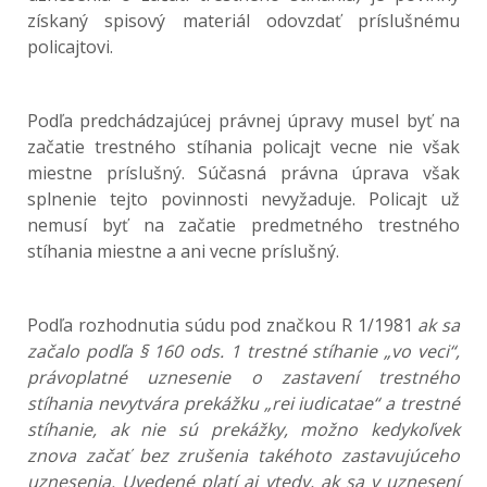
získaný spisový materiál odovzdať príslušnému
policajtovi.
Podľa predchádzajúcej právnej úpravy musel byť na
začatie trestného stíhania policajt vecne nie však
miestne príslušný. Súčasná právna úprava však
splnenie tejto povinnosti nevyžaduje. Policajt už
nemusí byť na začatie predmetného trestného
stíhania miestne a ani vecne príslušný.
Podľa rozhodnutia súdu pod značkou R 1/1981
ak sa
začalo podľa § 160 ods. 1 trestné stíhanie „vo veci“,
právoplatné uznesenie o zastavení trestného
stíhania nevytvára prekážku „rei iudicatae“ a trestné
stíhanie, ak nie sú prekážky, možno kedykoľvek
znova začať bez zrušenia takéhoto zastavujúceho
uznesenia. Uvedené platí aj vtedy, ak sa v uznesení