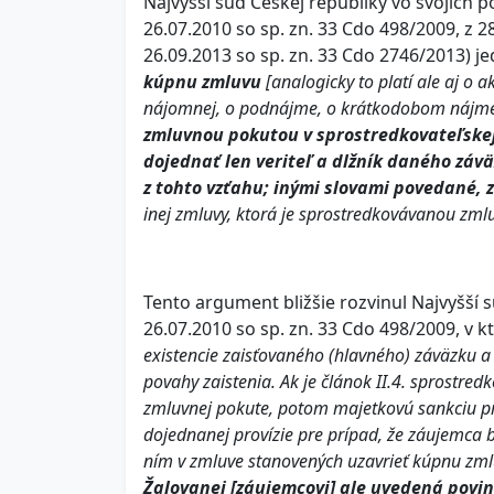
Najvyšší súd Českej republiky vo svojich 
26.07.2010 so sp. zn. 33 Cdo 498/2009, z 2
26.09.2013 so sp. zn. 33 Cdo 2746/2013) 
kúpnu zmluvu
[analogicky to platí ale aj o 
nájomnej, o podnájme, o krátkodobom nájme
zmluvnou pokutou v sprostredkovateľskej
dojednať len veriteľ a dlžník daného záv
z tohto vzťahu; inými slovami povedané, 
inej zmluvy, ktorá je sprostredkovávanou zm
Tento argument bližšie rozvinul Najvyšší 
26.07.2010 so sp. zn. 33 Cdo 498/2009, v 
existencie zaisťovaného (hlavného) záväzku a
povahy zaistenia. Ak je článok II.4. sprostr
zmluvnej pokute, potom majetkovú sankciu pre
dojednanej provízie pre prípad, že záujemca 
ním v zmluve stanovených uzavrieť kúpnu zm
Žalovanej [záujemcovi] ale uvedená povin