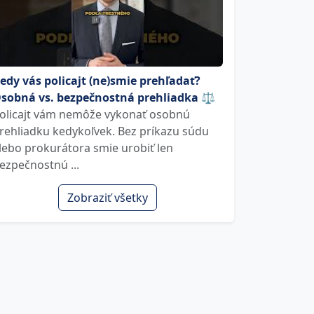
edy vás policajt (ne)smie prehľadať?
sobná vs. bezpečnostná prehliadka ⚖️
olicajt vám nemôže vykonať osobnú
rehliadku kedykoľvek. Bez príkazu súdu
lebo prokurátora smie urobiť len
ezpečnostnú ...
Zobraziť všetky