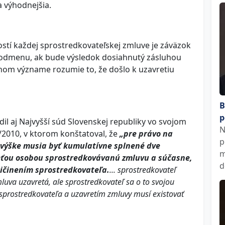
 výhodnejšia.
stí každej sprostredkovateľskej zmluve je záväzok
 odmenu, ak bude výsledok dosiahnutý zásluhou
nom význame rozumie to, že došlo k uzavretiu
B
p
l aj Najvyšší súd Slovenskej republiky vo svojom
N
8/2010, v ktorom konštatoval, že
„pre právo na
p
výške musia byť kumulatívne splnené dve
m
reťou osobou sprostredkovávanú zmluvu a súčasne,
d
ričinením sprostredkovateľa.
... sprostredkovateľ
uva uzavretá, ale sprostredkovateľ sa o to svojou
 sprostredkovateľa a uzavretím zmluvy musí existovať