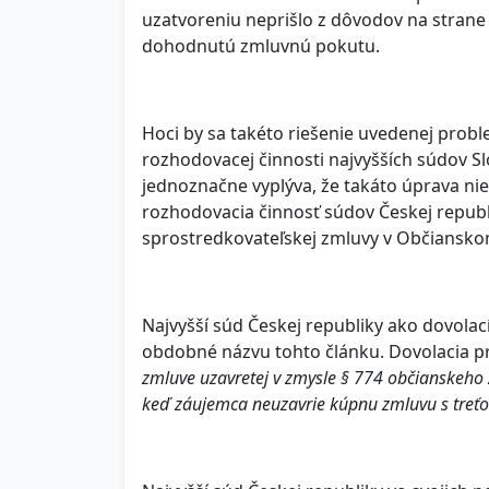
uzatvoreniu neprišlo z dôvodov na strane
dohodnutú zmluvnú pokutu.
Hoci by sa takéto riešenie uvedenej probl
rozhodovacej činnosti najvyšších súdov Sl
jednoznačne vyplýva, že takáto úprava nie
rozhodovacia činnosť súdov Českej republ
sprostredkovateľskej zmluvy v Občiansk
Najvyšší súd Českej republiky ako dovolací
obdobné názvu tohto článku. Dovolacia p
zmluve uzavretej v zmysle § 774 občianskeho
keď záujemca neuzavrie kúpnu zmluvu s treťo