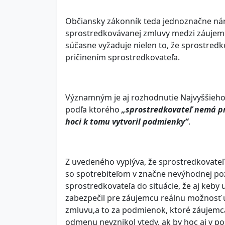
Občiansky zákonník teda jednoznačne náro
sprostredkovávanej zmluvy medzi záujem
súčasne vyžaduje nielen to, že sprostredk
pričinením sprostredkovateľa.
Významným je aj rozhodnutie Najvyššieho 
podľa ktorého
„sprostredkovateľ nemá pr
hoci k tomu vytvoril podmienky“
.
Z uvedeného vyplýva, že sprostredkovateľ
so spotrebiteľom v značne nevýhodnej pozí
sprostredkovateľa do situácie, že aj keby 
zabezpečil pre záujemcu reálnu možnosť 
zmluvu,a to za podmienok, ktoré záujemc
odmenu nevznikol vtedy, ak by hoc aj v p