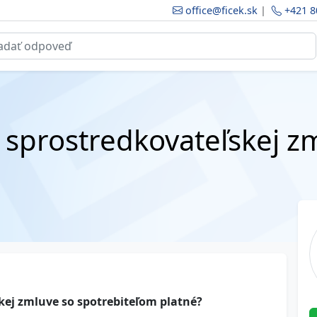
office@ficek.sk
|
+421 8
 sprostredkovateľskej z
kej zmluve so spotrebiteľom platné?