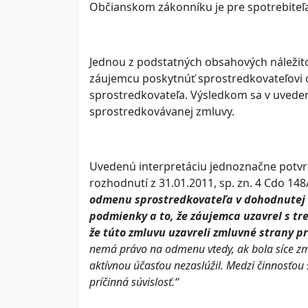
Občianskom zákonníku je pre spotrebiteľa
Jednou z podstatných obsahových náležito
záujemcu poskytnúť sprostredkovateľovi
sprostredkovateľa. Výsledkom sa v uvede
sprostredkovávanej zmluvy.
Uvedenú interpretáciu jednoznačne potvrdi
rozhodnutí z 31.01.2011, sp. zn. 4 Cdo 14
odmenu sprostredkovateľa v dohodnutej 
podmienky a to, že záujemca uzavrel s t
že túto zmluvu uzavreli zmluvné strany p
nemá právo na odmenu vtedy, ak bola síce zml
aktívnou účasťou nezaslúžil. Medzi činnosťou
príčinná súvislosť.“