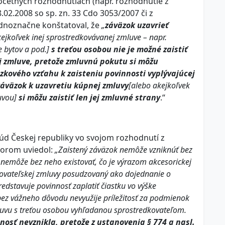
početných rozhodnutiach (napr. rozhodnutie z
8.02.2008 so sp. zn. 33 Cdo 3053/2007 či z
jednoznačne konštatoval, že
„
záväzok uzavrieť
akejkoľvek inej sprostredkovávanej zmluve – napr.
 bytov a pod.]
s treťou osobou nie je možné zaistiť
 zmluve, pretože zmluvnú pokutu si môžu
äzkového vzťahu k zaisteniu povinnosti vyplývajúcej
záväzok k uzavretiu kúpnej zmluvy
[alebo akejkoľvek
luvou]
si môžu zaistiť len jej zmluvné strany
.“
súd Českej republiky vo svojom rozhodnutí z
ktorom uviedol:
„Zaistený záväzok nemôže vzniknúť bez
 nemôže bez neho existovať, čo je výrazom akcesorickej
edkovateľskej zmluvy posudzovaný ako dojednanie o
dstavuje povinnosť zaplatiť čiastku vo výške
bez vážneho dôvodu nevyužije príležitosť za podmienok
luvu s treťou osobou vyhľadanou sprostredkovateľom.
nosť nevznikla, pretože z ustanovenia § 774 a nasl.