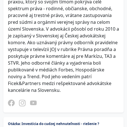
praxou, ktorý so svojím tímom pokrýva celé
spektrum práva - rodinné, občianske, obchodné,
pracovné aj trestné právo, vrátane zastupovania
pred súdmi a orgánmi verejnej správy na celom
území Slovenska. V advokácii pôsobí od roku 2010 a
je zapísaný v Slovenskej aj Českej advokátskej
komore. Ako uznávaný právny odborník pravidelne
vystupuje v televízii JOJ v rubrike Právna poradňa a
poskytuje právne komentáre aj pre Markízu, TA3 a
STVR. Jeho odborné články a vyjadrenia boli
publikované v médiách Forbes, Hospodárske
noviny a Trend. Pod jeho vedením patrí
Ficek&Partners medzi rešpektované advokátske
kancelárie na Slovensku.
Otázka: Investícia do cudzej nehnuteľnosti - riešenie ?