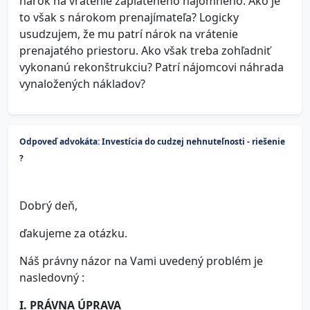
nárok na vrátenie zaplateného nájomného. Ako je
to však s nárokom prenajímateľa? Logicky
usudzujem, že mu patrí nárok na vrátenie
prenajatého priestoru. Ako však treba zohľadniť
vykonanú rekonštrukciu? Patrí nájomcovi náhrada
vynaložených nákladov?
Odpoveď advokáta: Investícia do cudzej nehnuteľnosti - riešenie
?
Dobrý deň,
ďakujeme za otázku.
Náš právny názor na Vami uvedený problém je
nasledovný :
I. PRÁVNA ÚPRAVA