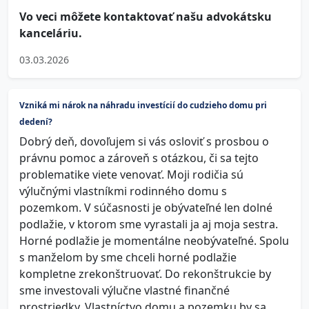
Vo veci môžete kontaktovať našu advokátsku
kanceláriu.
03.03.2026
Vzniká mi nárok na náhradu investícií do cudzieho domu pri
dedení?
Dobrý deň, dovoľujem si vás osloviť s prosbou o
právnu pomoc a zároveň s otázkou, či sa tejto
problematike viete venovať. Moji rodičia sú
výlučnými vlastníkmi rodinného domu s
pozemkom. V súčasnosti je obývateľné len dolné
podlažie, v ktorom sme vyrastali ja aj moja sestra.
Horné podlažie je momentálne neobývateľné. Spolu
s manželom by sme chceli horné podlažie
kompletne zrekonštruovať. Do rekonštrukcie by
sme investovali výlučne vlastné finančné
prostriedky. Vlastníctvo domu a pozemku by sa