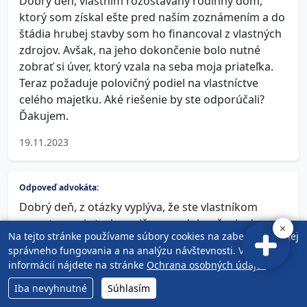
Dobrý deň, vlastním rozostavaný rodinný dom,
ktorý som získal ešte pred naším zoznámením a do
štádia hrubej stavby som ho financoval z vlastných
zdrojov. Avšak, na jeho dokončenie bolo nutné
zobrať si úver, ktorý vzala na seba moja priateľka.
Teraz požaduje polovičný podiel na vlastníctve
celého majetku. Aké riešenie by ste odporúčali?
Ďakujem.
19.11.2023
Odpoveď advokáta:
Dobrý deň, z otázky vyplýva, že ste vlastníkom
rozostavanej stavby, pričom na dokončenie domu
Na tejto stránke používame súbory cookies na zabezpečenie jej
do štádia kolaudácie bol braný úver vašou
správneho fungovania a na analýzu návštevnosti. Viac
priateľkou, ktorá teraz žiada, aby ste na ňu previedli
informácií nájdete na stránke
Ochrana osobných údajov
.
jednu polovicu domu.
Iba nevyhnutné
Pri zodpovedaní otázky vychádzame z toho, že
Súhlasím
splátky úveru platí vaša priateľka.