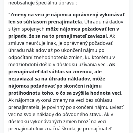
neobsahuje špeciálnu úpravu :
"
Zmeny na veci je nájomca oprávnený vykonávať
len so súhlasom prenajímateľa
. Úhradu nákladov
s tým spojených
môže nájomca požadovať len v
prípade, že sa na to prenajímateľ zaviazal.
Ak
zmluva neurčuje inak, je oprávnený požadovať
úhradu nákladov až po ukončení nájmu po
odpočítaní znehodnotenia zmien, ku ktorému v
medziobdobí došlo v dôsledku užívania veci.
Ak
prenajímateľ dal súhlas so zmenou, ale
nezaviazal sa na úhradu nákladov, môže
nájomca požadovať po skončení nájmu
protihodnotu toho, o čo sa zvýšila hodnota veci
.
Ak nájomca vykoná zmeny na veci bez súhlasu
prenajímateľa, je povinný po skončení nájmu uviesť
vec na svoje náklady do pôvodného stavu. Ak v
dôsledku vykonávaných zmien hrozí na veci
prenajímateľovi značná škoda, je prenajímateľ