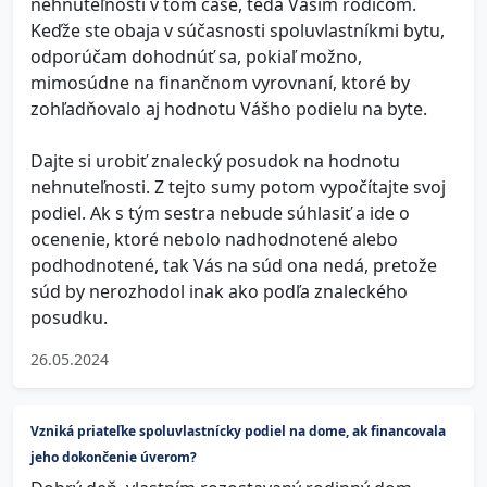
nehnuteľnosti v tom čase, teda Vašim rodičom.
Keďže ste obaja v súčasnosti spoluvlastníkmi bytu,
odporúčam dohodnúť sa, pokiaľ možno,
mimosúdne na finančnom vyrovnaní, ktoré by
zohľadňovalo aj hodnotu Vášho podielu na byte.
Dajte si urobiť znalecký posudok na hodnotu
nehnuteľnosti. Z tejto sumy potom vypočítajte svoj
podiel. Ak s tým sestra nebude súhlasiť a ide o
ocenenie, ktoré nebolo nadhodnotené alebo
podhodnotené, tak Vás na súd ona nedá, pretože
súd by nerozhodol inak ako podľa znaleckého
posudku.
26.05.2024
Vzniká priateľke spoluvlastnícky podiel na dome, ak financovala
jeho dokončenie úverom?