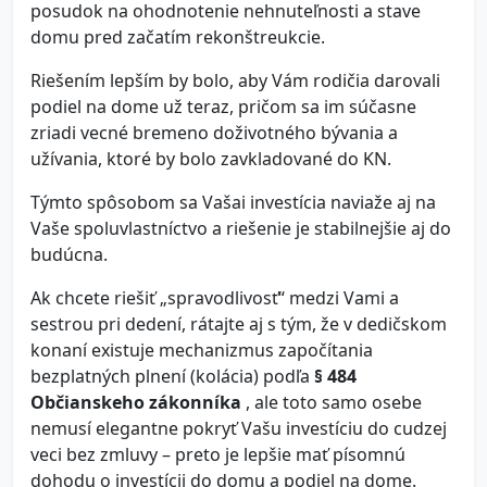
posudok na ohodnotenie nehnuteľnosti a stave
domu pred začatím rekonštreukcie.
Riešením lepším by bolo, aby Vám rodičia darovali
podiel na dome už teraz, pričom sa im súčasne
zriadi vecné bremeno doživotného bývania a
užívania, ktoré by bolo zavkladované do KN.
Týmto spôsobom sa Vašai investícia naviaže aj na
Vaše spoluvlastníctvo a riešenie je stabilnejšie aj do
budúcna.
Ak chcete riešiť „spravodlivosť“ medzi Vami a
sestrou pri dedení, rátajte aj s tým, že v dedičskom
konaní existuje mechanizmus započítania
bezplatných plnení (kolácia) podľa
§ 484
Občianskeho zákonníka
, ale toto samo osebe
nemusí elegantne pokryť Vašu investíciu do cudzej
veci bez zmluvy – preto je lepšie mať písomnú
dohodu o investícii do domu a podiel na dome.