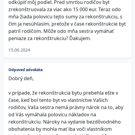
odkúpiť môj podiel. Pred smrťou rodičov byt
zrekonštruovala za viac ako 15 000 eur. Teraz odo
mňa žiada polovicu tejto sumy za rekonštrukciu, s
čím ja nesúhlasím, pretože v čase rekonštrukcie byt
patril rodičom. Môže odo mňa sestra vymáhať
peniaze za rekonštrukciu? Ďakujem.
15.06.2024
Odpoveď advokáta:
Dobrý deň,
v prípade, že rekonštrukcia bytu prebehla ešte v
čase, keď bol tento byt vo vlastníctve Vašich
rodičov, Vaša sestra nemá právny nárok na to, aby
od Vás vymáhala polovicu nákladov na
rekonštrukciu. Nároky na vydanie bezdôvodného
obohatenia by mohla mať iba voči vlastníkom