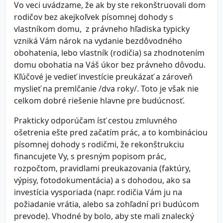
Vo veci uvádzame, že ak by ste rekonštruovali dom
rodičov bez akejkoľvek písomnej dohody s
vlastníkom domu, z právneho hľadiska typicky
vzniká Vám nárok na vydanie bezdôvodného
obohatenia, lebo vlastník (rodičia) sa zhodnotením
domu obohatia na Váš úkor bez právneho dôvodu.
Kľúčové je vedieť investície preukázať a zároveň
myslieť na premlčanie /dva roky/. Toto je však nie
celkom dobré riešenie hlavne pre budúcnosť.
Prakticky odporúčam ísť cestou zmluvného
ošetrenia ešte pred začatím prác, a to kombináciou
písomnej dohody s rodičmi, že rekonštrukciu
financujete Vy, s presným popisom prác,
rozpočtom, pravidlami preukazovania (faktúry,
výpisy, fotodokumentácia) a s dohodou, ako sa
investícia vysporiada (napr. rodičia Vám ju na
požiadanie vrátia, alebo sa zohľadní pri budúcom
prevode). Vhodné by bolo, aby ste mali znalecký