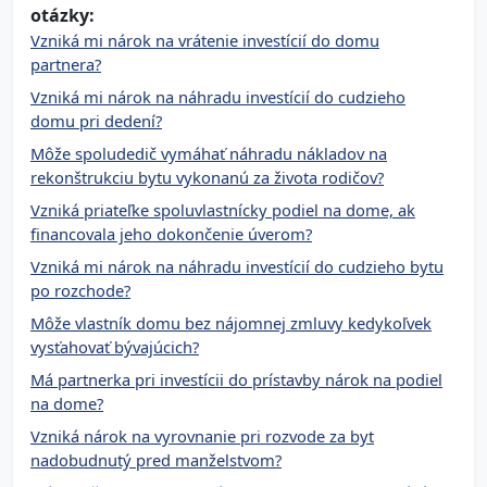
otázky:
Vzniká mi nárok na vrátenie investícií do domu
partnera?
Vzniká mi nárok na náhradu investícií do cudzieho
domu pri dedení?
Môže spoludedič vymáhať náhradu nákladov na
rekonštrukciu bytu vykonanú za života rodičov?
Vzniká priateľke spoluvlastnícky podiel na dome, ak
financovala jeho dokončenie úverom?
Vzniká mi nárok na náhradu investícií do cudzieho bytu
po rozchode?
Môže vlastník domu bez nájomnej zmluvy kedykoľvek
vysťahovať bývajúcich?
Má partnerka pri investícii do prístavby nárok na podiel
na dome?
Vzniká nárok na vyrovnanie pri rozvode za byt
nadobudnutý pred manželstvom?