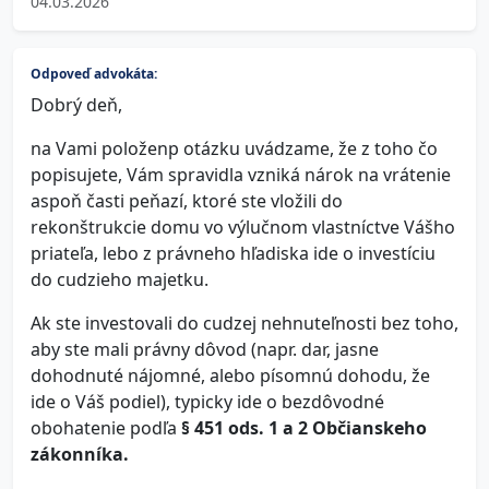
04.03.2026
Odpoveď advokáta:
Dobrý deň,
na Vami položenp otázku uvádzame, že z toho čo
popisujete, Vám spravidla vzniká nárok na vrátenie
aspoň časti peňazí, ktoré ste vložili do
rekonštrukcie domu vo výlučnom vlastníctve Vášho
priateľa, lebo z právneho hľadiska ide o investíciu
do cudzieho majetku.
Ak ste investovali do cudzej nehnuteľnosti bez toho,
aby ste mali právny dôvod (napr. dar, jasne
dohodnuté nájomné, alebo písomnú dohodu, že
ide o Váš podiel), typicky ide o bezdôvodné
obohatenie podľa
§ 451 ods. 1 a 2 Občianskeho
zákonníka.