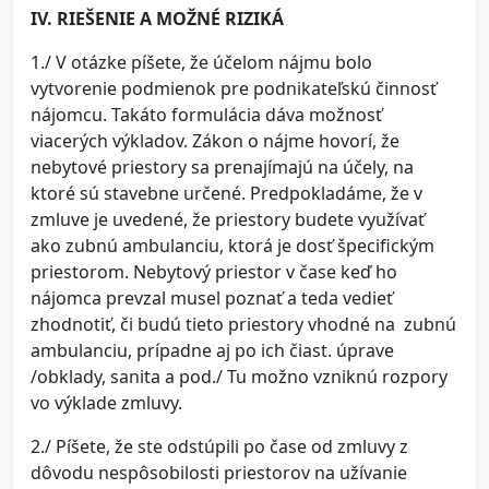
IV. RIEŠENIE A MOŽNÉ RIZIKÁ
1./ V otázke píšete, že účelom nájmu bolo
vytvorenie podmienok pre podnikateľskú činnosť
nájomcu. Takáto formulácia dáva možnosť
viacerých výkladov. Zákon o nájme hovorí, že
nebytové priestory sa prenajímajú na účely, na
ktoré sú stavebne určené. Predpokladáme, že v
zmluve je uvedené, že priestory budete využívať
ako zubnú ambulanciu, ktorá je dosť špecifickým
priestorom. Nebytový priestor v čase keď ho
nájomca prevzal musel poznať a teda vedieť
zhodnotiť, či budú tieto priestory vhodné na zubnú
ambulanciu, prípadne aj po ich čiast. úprave
/obklady, sanita a pod./ Tu možno vzniknú rozpory
vo výklade zmluvy.
2./ Píšete, že ste odstúpili po čase od zmluvy z
dôvodu nespôsobilosti priestorov na užívanie