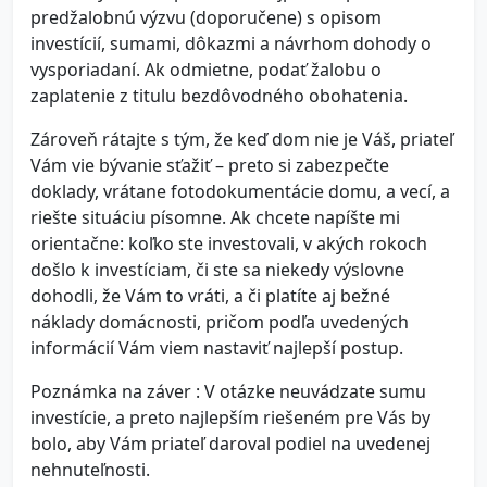
predžalobnú výzvu (doporučene) s opisom
investícií, sumami, dôkazmi a návrhom dohody o
vysporiadaní. Ak odmietne, podať žalobu o
zaplatenie z titulu bezdôvodného obohatenia.
Zároveň rátajte s tým, že keď dom nie je Váš, priateľ
Vám vie bývanie sťažiť – preto si zabezpečte
doklady, vrátane fotodokumentácie domu, a vecí, a
riešte situáciu písomne. Ak chcete napíšte mi
orientačne: koľko ste investovali, v akých rokoch
došlo k investíciam, či ste sa niekedy výslovne
dohodli, že Vám to vráti, a či platíte aj bežné
náklady domácnosti, pričom podľa uvedených
informácií Vám viem nastaviť najlepší postup.
Poznámka na záver : V otázke neuvádzate sumu
investície, a preto najlepším riešeném pre Vás by
bolo, aby Vám priateľ daroval podiel na uvedenej
nehnuteľnosti.