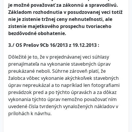
je možné považovať za zákonnú a spravodlivú.
Základom rozhodnutia v posudzovanej veci totiž
nie je zistenie tržnej ceny nehnuteľnosti, ale
zistenie majetkového prospechu tvoriaceho
bezdôvodné obohatenie.
3./ OS Prešov 9Cb 16/2013 z 19.12.2013 :
Dôležité je to, že v prejednávanej veci súhlasy
prenajímateľa na vykonanie stavebných úprav
preukázané neboli. Súhrne zároveň platí, že
žalobca vôbec vykonanie akýchkoľvek stavebných
úprav nepreukázal a to napríklad len fotografiami
prevádzok pred a po týchto úpravách a za dôkaz
vykonania týchto úprav nemožno považovať ním
uvedené čísla tvrdených vynaložených nákladov v
prílohách k návrhu.