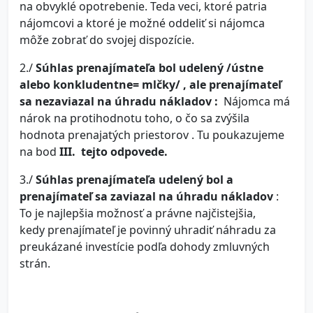
na obvyklé opotrebenie. Teda veci, ktoré patria
nájomcovi a ktoré je možné oddeliť si nájomca
môže zobrať do svojej dispozície.
2./
Súhlas prenajímateľa bol udelený /ústne
alebo konkludentne= mlčky/ , ale prenajímateľ
sa nezaviazal na úhradu nákladov :
Nájomca má
nárok na protihodnotu toho, o čo sa zvýšila
hodnota prenajatých priestorov . Tu poukazujeme
na bod
III. tejto odpovede.
3./
Súhlas prenajímateľa udelený bol a
prenajímateľ sa zaviazal na úhradu nákladov
:
To je najlepšia možnosť a právne najčistejšia,
kedy prenajímateľ je povinný uhradiť náhradu za
preukázané investície podľa dohody zmluvných
strán.