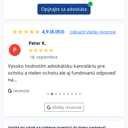
Opýtajte sa advokáta
4,9 (8.053)
zobraziť všetky recenzie
P e t e r K.
18. septembra
Vysoko hodnotím advokátsku kanceláriu pre
V
ochotu a nielen ochotu ale aj fundovanú odpoveď
na...
recenzie
Všetky recenzie
Vzniká mi nárok na vrátenie investícií do domu partnera?