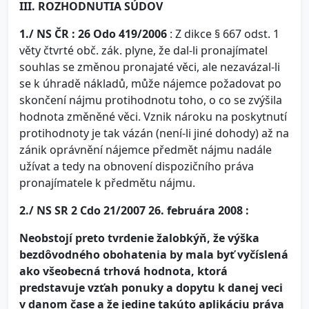
III. ROZHODNUTIA SÚDOV
1./ NS ČR : 26 Odo 419/2006
: Z dikce § 667 odst. 1
věty čtvrté obč. zák. plyne, že dal-li pronajímatel
souhlas se změnou pronajaté věci, ale nezavázal-li
se k úhradě nákladů, může nájemce požadovat po
skončení nájmu protihodnotu toho, o co se zvýšila
hodnota změněné věci. Vznik nároku na poskytnutí
protihodnoty je tak vázán (není-li jiné dohody) až na
zánik oprávnění nájemce předmět nájmu nadále
užívat a tedy na obnovení dispozičního práva
pronajímatele k předmětu nájmu.
2./
NS SR 2 Cdo 21/2007 26. februára 2008 :
Neobstojí preto tvrdenie žalobkýň, že výška
bezdôvodného obohatenia by mala byť vyčíslená
ako všeobecná trhová hodnota,
ktorá
predstavuje vzťah ponuky a dopytu k danej veci
v danom čase a že jedine takúto aplikáciu práva