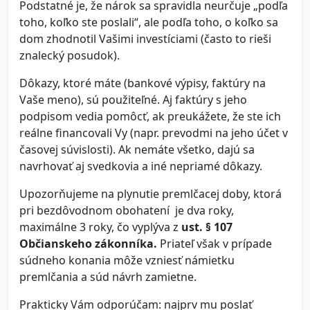
Podstatné je, že nárok sa spravidla neurčuje „podľa
toho, koľko ste poslali“, ale podľa toho, o koľko sa
dom zhodnotil Vašimi investíciami (často to rieši
znalecký posudok).
Dôkazy, ktoré máte (bankové výpisy, faktúry na
Vaše meno), sú použiteľné. Aj faktúry s jeho
podpisom vedia pomôcť, ak preukážete, že ste ich
reálne financovali Vy (napr. prevodmi na jeho účet v
časovej súvislosti). Ak nemáte všetko, dajú sa
navrhovať aj svedkovia a iné nepriamé dôkazy.
Upozorňujeme na plynutie premlčacej doby, ktorá
pri bezdôvodnom obohatení je dva roky,
maximálne 3 roky, čo vyplýva z
ust. § 107
Občianskeho zákonníka.
Priateľ však v prípade
súdneho konania môže vzniesť námietku
premlčania a súd návrh zamietne.
Prakticky Vám odporúčam: najprv mu poslať