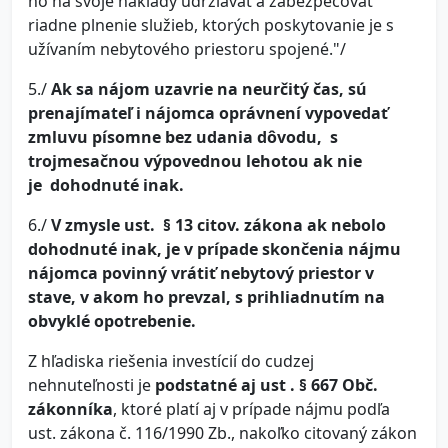
ho na svoje náklady udržiavať a zabezpečovať
riadne plnenie služieb, ktorých poskytovanie je s
užívaním nebytového priestoru spojené."/
5./
Ak sa nájom uzavrie na neurčitý čas, sú
prenajímateľ i nájomca oprávnení vypovedať
zmluvu písomne bez udania dôvodu, s
trojmesačnou výpovednou lehotou ak nie
je dohodnuté inak.
6./
V zmysle ust. § 13 citov. zákona ak nebolo
dohodnuté inak, je v prípade skončenia nájmu
nájomca povinný vrátiť nebytový priestor v
stave, v akom ho prevzal, s prihliadnutím na
obvyklé opotrebenie.
Z hľadiska riešenia investícií do cudzej
nehnuteľnosti je
podstatné aj ust . § 667 Obč.
zákonníka
, ktoré platí aj v prípade nájmu podľa
ust. zákona č. 116/1990 Zb., nakoľko citovaný zákon