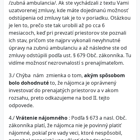
/zubná ambulancia/. Ak ste vychádzali z textu Vami
uzatvorenej zmluvy, kde máte dojednanú možnosť
odstúpenia od zmluvy tak je to v poriadku. Otázkou
je len to, prečo ste tak urobili až po cca 6
mesiacoch, keď pri prevzatí priestorov ste poznali
ich stav, pričom ste najprv vykonali nevyhnutné
úpravy na zubnú ambulanciu a až následne ste od
zmluvy odstúpili podľa ust. § 679 Obč. zákonníka. Tu
vidíme možnosť nezrovnalostí s prenajímateľom.
3./ Chýba nám zmienka o tom,
akým spôsobom
bolo dohodnuté
to, že nájomca je oprávnený
investovať do prenajatých priestorov a v akom
rozsahu, preto odkazujeme na bod II. tejto
odpovede.
4./
Vrátenie nájomného
: Podľa § 673 a nasl. Obč.
zákonníka platí, že nájomca nie je povinný platiť
nájomné, pokiaľ pre vady veci, ktoré nespôsobil,