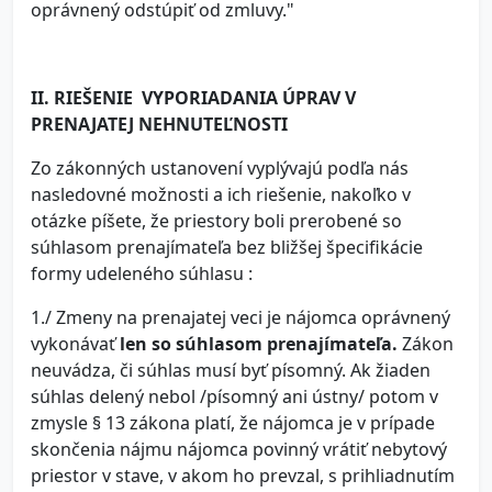
oprávnený odstúpiť od zmluvy."
II. RIEŠENIE VYPORIADANIA ÚPRAV V
PRENAJATEJ NEHNUTEĽNOSTI
Zo zákonných ustanovení vyplývajú podľa nás
nasledovné možnosti a ich riešenie, nakoľko v
otázke píšete, že priestory boli prerobené so
súhlasom prenajímateľa bez bližšej špecifikácie
formy udeleného súhlasu :
1./ Zmeny na prenajatej veci je nájomca oprávnený
vykonávať
len so súhlasom prenajímateľa.
Zákon
neuvádza, či súhlas musí byť písomný. Ak žiaden
súhlas delený nebol /písomný ani ústny/ potom v
zmysle § 13 zákona platí, že nájomca je v prípade
skončenia nájmu nájomca povinný vrátiť nebytový
priestor v stave, v akom ho prevzal, s prihliadnutím