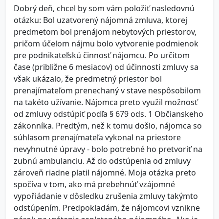
Dobrý deň, chcel by som vám položiť nasledovnú
otázku: Bol uzatvorený nájomná zmluva, ktorej
predmetom bol prenájom nebytových priestorov,
pričom účelom nájmu bolo vytvorenie podmienok
pre podnikateľskú činnosť nájomcu. Po určitom
čase (približne 6 mesiacov) od účinnosti zmluvy sa
však ukázalo, že predmetný priestor bol
prenajímateľom prenechaný v stave nespôsobilom
na takéto užívanie. Nájomca preto využil možnosť
od zmluvy odstúpiť podľa § 679 ods. 1 Občianskeho
zákonníka. Predtým, než k tomu došlo, nájomca so
súhlasom prenajímateľa vykonal na priestore
nevyhnutné úpravy - bolo potrebné ho pretvoriť na
zubnú ambulanciu. Až do odstúpenia od zmluvy
zároveň riadne platil nájomné. Moja otázka preto
spočíva v tom, ako má prebehnúť vzájomné
vypořiádanie v dôsledku zrušenia zmluvy takýmto
odstúpením. Predpokladám, že nájomcovi vznikne