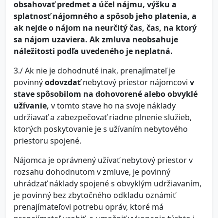
obsahovať predmet a účel nájmu, výšku a
splatnosť nájomného a spôsob jeho platenia, a
ak nejde o nájom na neurčitý čas, čas, na ktorý
sa nájom uzaviera. Ak zmluva neobsahuje
náležitosti podľa uvedeného je neplatná.
3./ Ak nie je dohodnuté inak, prenajímateľ je
povinný
odovzdať
nebytový priestor nájomcovi
v
stave spôsobilom na dohovorené alebo obvyklé
užívanie,
v tomto stave ho na svoje náklady
udržiavať a zabezpečovať riadne plnenie služieb,
ktorých poskytovanie je s užívaním nebytového
priestoru spojené.
Nájomca je oprávnený užívať nebytový priestor v
rozsahu dohodnutom v zmluve, je povinný
uhrádzať náklady spojené s obvyklým udržiavaním,
je povinný bez zbytočného odkladu oznámiť
prenajímateľovi potrebu opráv, ktoré má