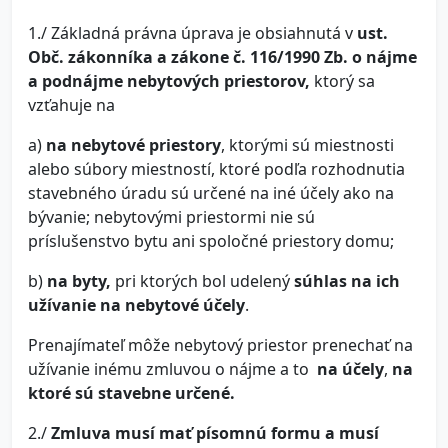
1./ Základná právna úprava je obsiahnutá v
ust.
Obč. zákonníka a zákone č. 116/1990 Zb. o nájme
a podnájme nebytových priestorov,
ktorý sa
vzťahuje na
a)
na nebytové priestory
, ktorými sú miestnosti
alebo súbory miestností, ktoré podľa rozhodnutia
stavebného úradu sú určené na iné účely ako na
bývanie; nebytovými priestormi nie sú
príslušenstvo bytu ani spoločné priestory domu;
b)
na byty,
pri ktorých bol udelený
súhlas na ich
užívanie na nebytové účely
.
Prenajímateľ môže nebytový priestor prenechať na
užívanie inému zmluvou o nájme a to
na účely
,
na
ktoré sú stavebne určené.
2./
Zmluva musí mať písomnú formu a musí