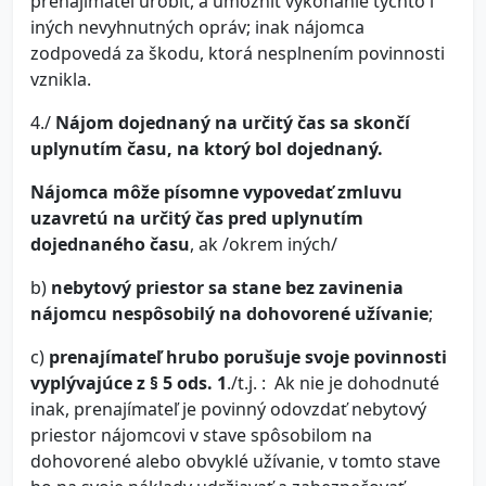
prenajímateľ urobiť, a umožniť vykonanie týchto i
iných nevyhnutných opráv; inak nájomca
zodpovedá za škodu, ktorá nesplnením povinnosti
vznikla.
4./
Nájom dojednaný na určitý čas sa skončí
uplynutím času, na ktorý bol dojednaný.
Nájomca môže písomne vypovedať zmluvu
uzavretú na určitý čas pred uplynutím
dojednaného času
, ak /okrem iných/
b)
nebytový priestor sa stane bez zavinenia
nájomcu nespôsobilý na dohovorené užívanie
;
c)
prenajímateľ hrubo porušuje svoje povinnosti
vyplývajúce z § 5 ods. 1
./t.j. : Ak nie je dohodnuté
inak, prenajímateľ je povinný odovzdať nebytový
priestor nájomcovi v stave spôsobilom na
dohovorené alebo obvyklé užívanie, v tomto stave