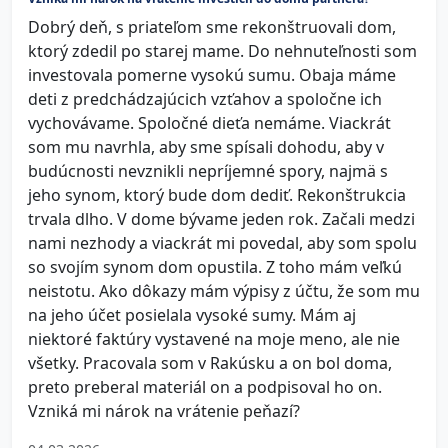
Dobrý deň, s priateľom sme rekonštruovali dom,
ktorý zdedil po starej mame. Do nehnuteľnosti som
investovala pomerne vysokú sumu. Obaja máme
deti z predchádzajúcich vzťahov a spoločne ich
vychovávame. Spoločné dieťa nemáme. Viackrát
som mu navrhla, aby sme spísali dohodu, aby v
budúcnosti nevznikli nepríjemné spory, najmä s
jeho synom, ktorý bude dom dediť. Rekonštrukcia
trvala dlho. V dome bývame jeden rok. Začali medzi
nami nezhody a viackrát mi povedal, aby som spolu
so svojím synom dom opustila. Z toho mám veľkú
neistotu. Ako dôkazy mám výpisy z účtu, že som mu
na jeho účet posielala vysoké sumy. Mám aj
niektoré faktúry vystavené na moje meno, ale nie
všetky. Pracovala som v Rakúsku a on bol doma,
preto preberal materiál on a podpisoval ho on.
Vzniká mi nárok na vrátenie peňazí?