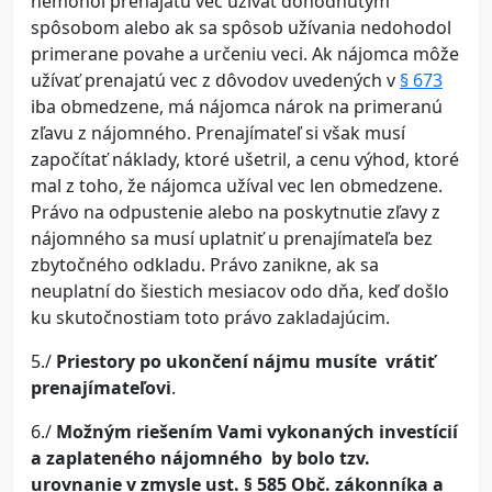
nemohol prenajatú vec užívať dohodnutým
spôsobom alebo ak sa spôsob užívania nedohodol
primerane povahe a určeniu veci. Ak nájomca môže
užívať prenajatú vec z dôvodov uvedených v
§ 673
iba obmedzene, má nájomca nárok na primeranú
zľavu z nájomného. Prenajímateľ si však musí
započítať náklady, ktoré ušetril, a cenu výhod, ktoré
mal z toho, že nájomca užíval vec len obmedzene.
Právo na odpustenie alebo na poskytnutie zľavy z
nájomného sa musí uplatniť u prenajímateľa bez
zbytočného odkladu. Právo zanikne, ak sa
neuplatní do šiestich mesiacov odo dňa, keď došlo
ku skutočnostiam toto právo zakladajúcim.
5./
Priestory po ukončení nájmu musíte vrátiť
prenajímateľovi
.
6./
Možným riešením Vami vykonaných investícií
a zaplateného nájomného by bolo tzv.
urovnanie v zmysle ust. § 585 Obč. zákonníka a