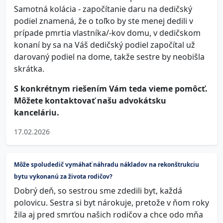
Samotná kolácia - započítanie daru na dedičský
podiel znamená, že o toľko by ste menej dedili v
prípade pmrtia vlastníka/-kov domu, v dedičskom
konaní by sa na Váš dedičský podiel započítal už
darovaný podiel na dome, takže sestre by neobišla
skrátka.
S konkrétnym riešením Vám teda vieme pomôcť.
Môžete kontaktovať našu advokátsku
kanceláriu.
17.02.2026
Môže spoludedič vymáhať náhradu nákladov na rekonštrukciu
bytu vykonanú za života rodičov?
Dobrý deň, so sestrou sme zdedili byt, každá
polovicu. Sestra si byt nárokuje, pretože v ňom roky
žila aj pred smrťou našich rodičov a chce odo mňa