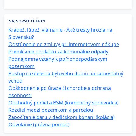
NAJNOVŠIE ČLÁNKY
Krádež, lúpež, vlámanie - Aké tresty hrozia na
Slovensku?
Odstúpenie od zmluvy pri internetovom nákupe
Premlčanie poplatku za komunálne odpady
Podnájomne vzťahy k poľnohospodárskym
pozemkom
Postup rozdelenia bytového domu na samostatný
vchod
Odškodnenie po úraze či chorobe a ochrana
osobnosti
Obchodný podiel a BSM (kompletný sprievodca)
Rozdiel medzi pozemkom a parcelou
Započítanie daru v dedičskom konaní (kolácia)
Odvolanie (právna pomoc)