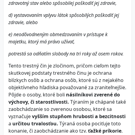
zdravotný stav alebo spôsobilej poškodiť jej zdravie,
d) vystavovaním vplyvu látok spôsobilých poškodiť jej
zdravie, alebo
e) neodôvodneným obmedzovaním v prístupe k
majetku, ktorý má právo užívať,
potrestá sa odňatím slobody na tri roky až osem rokov.
Tento trestný čin je zločinom, pričom cieľom tejto
skutkovej podstaty trestného činu je ochrana
blízkych osôb a ochrana osôb, ktoré sú z nejakého
objektívneho hľadiska považované za zraniteľnejšie.
Pôjde o osoby, ktoré boli
násilníkovi zverené do
výchovy, či starostlivosti.
Týraním je chápané také
zaobchádzanie so zverenou osobou, ktoré sa
vyznačuje
vyšším stupňom hrubosti a bezcitnosti
a
určitou trvalosťou.
Týraná osoba pociťuje toto
konanie, či zaobchádzanie ako tzv.
ťažké príkorie
.