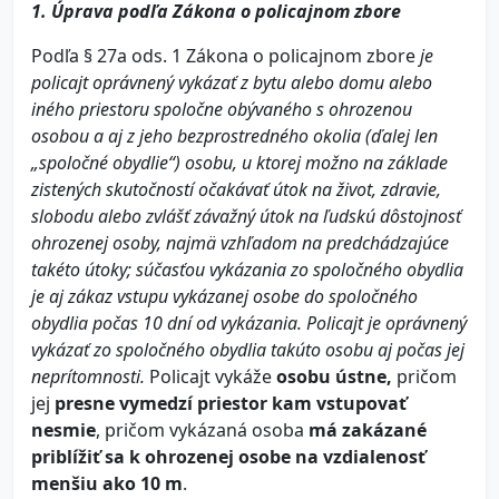
1. Úprava podľa Zákona o policajnom zbore
Podľa § 27a ods. 1 Zákona o policajnom zbore
je
policajt oprávnený vykázať z bytu alebo domu alebo
iného priestoru spoločne obývaného s ohrozenou
osobou a aj z jeho bezprostredného okolia (ďalej len
„spoločné obydlie“) osobu, u ktorej možno na základe
zistených skutočností očakávať útok na život, zdravie,
slobodu alebo zvlášť závažný útok na ľudskú dôstojnosť
ohrozenej osoby, najmä vzhľadom na predchádzajúce
takéto útoky; súčasťou vykázania zo spoločného obydlia
je aj zákaz vstupu vykázanej osobe do spoločného
obydlia počas 10 dní od vykázania. Policajt je oprávnený
vykázať zo spoločného obydlia takúto osobu aj počas jej
neprítomnosti.
Policajt vykáže
osobu ústne,
pričom
jej
presne vymedzí priestor kam vstupovať
nesmie
, pričom vykázaná osoba
má zakázané
priblížiť
sa k ohrozenej osobe na vzdialenosť
menšiu ako 10 m
.