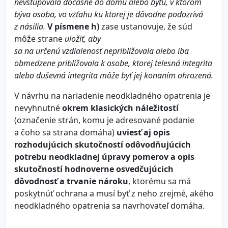
nevstupovala dočasne do domu alebo bytu, v ktorom
býva osoba, vo vzťahu ku ktorej je dôvodne podozrivá
z násilia.
V písmene h)
zase ustanovuje, že súd
môže strane
uložiť, aby
sa na určenú vzdialenosť nepribližovala alebo iba
obmedzene približovala k osobe, ktorej telesná integrita
alebo duševná integrita môže byť jej konaním ohrozená.
V návrhu na nariadenie neodkladného opatrenia je
nevyhnutné
okrem klasických náležitostí
(označenie strán, komu je adresované podanie
a čoho sa strana domáha)
uviesť aj opis
rozhodujúcich skutočností odôvodňujúcich
potrebu neodkladnej úpravy pomerov a opis
skutočností hodnoverne osvedčujúcich
dôvodnosť a trvanie nároku
, ktorému sa má
poskytnúť ochrana a musí byť z neho zrejmé, akého
neodkladného opatrenia sa navrhovateľ domáha.