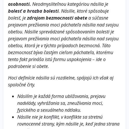
osobnosti.
Neodmysliteľnou kategóriou násilia je
bolesť a hrozba bolesti
. Násilie, ktoré spôsobuje
bolesť, je
zdrojom bezmocnosti obete
a súčasne
prejavom prežívania moci páchateľa násilia nad svojou
obeťou. Násilie sprevádzané spôsobovaním bolesti je
prejavom prežívania moci páchateľa násilia nad svojou
obeťou, ktorá je v týchto prípadoch bezmocná. Táto
bezmocnosť býva častým cieľom páchateľa, ktorému
tento fakt prináša istú formu uspokojenia – ide o
podrobenie si obete.
Hoci definície násilia sú rozdielne, spájajú ich však aj
spoločné črty.
Násilím je každá forma ubližovania, prejavu
nadvlády, vyhrážania sa, zneužívania moci,
fyzického a sexuálneho nátlaku.
Násilie nie je konflikt, v konflikte sa stretnú
rovnocenné strany, kým násilie je, keď jedna strana