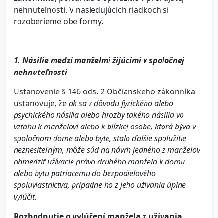
nehnuteľnosti. V nasledujúcich riadkoch si
rozoberieme obe formy.
1. Násilie medzi manželmi žijúcimi v spoločnej
nehnuteľnosti
Ustanovenie § 146 ods. 2 Občianskeho zákonníka
ustanovuje, že
ak sa z dôvodu fyzického alebo
psychického násilia alebo hrozby takého násilia vo
vzťahu k manželovi alebo k blízkej osobe, ktorá býva v
spoločnom dome alebo byte, stalo ďalšie spolužitie
neznesiteľným, môže súd na návrh jedného z manželov
obmedziť užívacie právo druhého manžela k domu
alebo bytu patriacemu do bezpodielového
spoluvlastníctva, prípadne ho z jeho užívania úplne
vylúčiť.
Rozhodnutie o vylúčení manžela z užívania