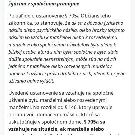
žijúcimi v spoločnom prenájme
Pokiaľ ide o ustanovenie § 705a Občianskeho
zákonníka, to stanovuje, že
ak sa z dôvodu fyzického
násilia alebo psychického násilia, alebo hrozby takýmto
násilím vo vzťahu k manželovi alebo k rozvedenému
manželovi ako spoločnému užívateľovi bytu alebo k
blízkej osobe, ktorá s ním býva spoločne v byte, stalo
ďalšie spolužitie neznesiteľným, môže súd na návrh
jedného z manželov alebo rozvedených manželov
obmedziť užívacie právo druhého z nich, alebo ho z jeho
užívania úplne vylúčiť.
Uvedené ustanovenie sa vzťahuje na spoločné
užívanie bytu manželmi alebo rozvedenými
manželmi. Na rozdiel od § 146, ktorý upravuje
obranu voči domácemu násiliu, ktoré sa
uskutočňuje v spoločnom dome,
§ 705a
sa
vzťahuje na situácie, ak manželia alebo