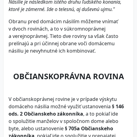
Násilie je následkom istého druhu ľudského konania,
ktoré je zámerné. Ide o telesnú, aj duševnú ujmu."
Obranu pred domácim násilím môžeme vnímať
v dvoch rovinách, a to v súkromnoprávnej
a verejnoprávnej. Tieto dve roviny sa však často
prelínajú a pri účinnej obrane voči domácemu
násiliu je nevyhnutné ich kombinovať.
OBČIANSKOPRÁVNA ROVINA
V občianskoprávnej rovine je v prípade výskytu
domáceho násilia možné využiť ustanovenia
§ 146
ods. 2 Občianskeho zákonníka
, a to pokiaľ ide
o spolužitie manželov v spoločnom dome alebo
byte, alebo ustanovenie
§ 705a Občianskeho
zákonníka
, pokiaľ ide o spolužitie v prenajatej