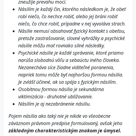
zneužije prevahu moci.
Násilím je každý čin, ktorého následkom je, že obeť
robí niečo, čo nechce robiť, alebo jej bráni robiť
niečo, čo chce robiť, prípadne v nej vyvoláva strach.
Násilie nemusí obsahovať fyzický kontakt s obeťou,
pretože zastrašovanie, slovné vyhrážky a psychické
násilie môžu mať rovnako silné následky.
Psychické násilie je každé správanie, ktoré priamo
narúša slobodnú vôľu a sebaúctu iného človeka.
Nezanecháva síce žiadne viditeľné poranenia,
napriek tomu môže byť najhoršou formou násilia.
Je zvlášť účinné, ak sa spája s fyzickým násilím.
Osobitnou formou násilia je sekundárna
viktimizácia - druhotné ubližovanie.
Násilím je aj nezabránenie násiliu.
Pojem násilia ako taký nie je nikde vo všeobecne
záväznom právnom predpise formulovaný, avšak jeho
základným charakteristickým znakom je úmysel.