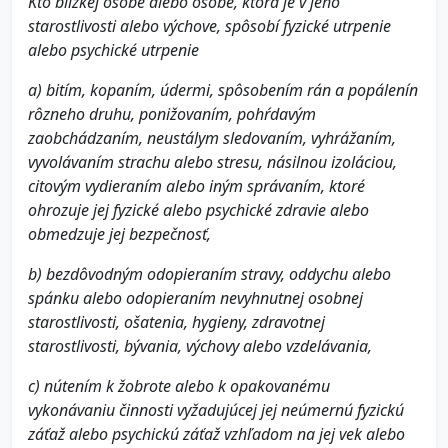
Kto blízkej osobe alebo osobe, ktorá je v jeho
starostlivosti alebo výchove, spôsobí fyzické utrpenie
alebo psychické utrpenie
a) bitím, kopaním, údermi, spôsobením rán a popálenín
rôzneho druhu, ponižovaním, pohŕdavým
zaobchádzaním, neustálym sledovaním, vyhrážaním,
vyvolávaním strachu alebo stresu, násilnou izoláciou,
citovým vydieraním alebo iným správaním, ktoré
ohrozuje jej fyzické alebo psychické zdravie alebo
obmedzuje jej bezpečnosť,
b) bezdôvodným odopieraním stravy, oddychu alebo
spánku alebo odopieraním nevyhnutnej osobnej
starostlivosti, ošatenia, hygieny, zdravotnej
starostlivosti, bývania, výchovy alebo vzdelávania,
c) nútením k žobrote alebo k opakovanému
vykonávaniu činnosti vyžadujúcej jej neúmernú fyzickú
záťaž alebo psychickú záťaž vzhľadom na jej vek alebo