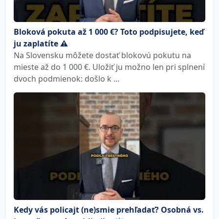
Bloková pokuta až 1 000 €? Toto podpisujete, keď
ju zaplatíte ⚠️
Na Slovensku môžete dostať blokovú pokutu na
mieste až do 1 000 €. Uložiť ju možno len pri splnení
dvoch podmienok: došlo k ...
Kedy vás policajt (ne)smie prehľadať? Osobná vs.