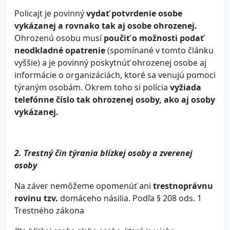
Policajt je povinný
vydať potvrdenie osobe
vykázanej a rovnako tak aj osobe ohrozenej.
Ohrozenú osobu musí
poučiť o možnosti podať
neodkladné opatrenie
(spomínané v tomto článku
vyššie) a je povinný poskytnúť ohrozenej osobe aj
informácie o organizáciách, ktoré sa venujú pomoci
týraným osobám. Okrem toho si polícia
vyžiada
telefónne číslo tak ohrozenej osoby, ako aj osoby
vykázanej.
2. Trestný čin týrania blízkej osoby a zverenej
osoby
Na záver nemôžeme opomenúť ani
trestnoprávnu
rovinu tzv.
domáceho násilia. Podľa § 208 ods. 1
Trestného zákona