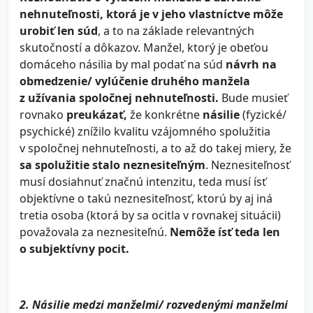
nehnuteľnosti, ktorá je v jeho vlastníctve môže
urobiť len súd
, a to na základe relevantných
skutočností a dôkazov. Manžel, ktorý je obeťou
domáceho násilia by mal podať na súd
návrh na
obmedzenie/ vylúčenie druhého manžela
z užívania spoločnej nehnuteľnosti.
Bude musieť
rovnako
preukázať,
že konkrétne
násilie
(fyzické/
psychické) znížilo kvalitu vzájomného spolužitia
v spoločnej nehnuteľnosti, a to až do takej miery, že
sa spolužitie stalo neznesiteľným
. Neznesiteľnosť
musí dosiahnuť značnú intenzitu, teda musí ísť
objektívne o takú neznesiteľnosť, ktorú by aj iná
tretia osoba (ktorá by sa ocitla v rovnakej situácii)
považovala za neznesiteľnú.
Nemôže ísť teda len
o subjektívny pocit.
2. Násilie medzi manželmi/ rozvedenými manželmi