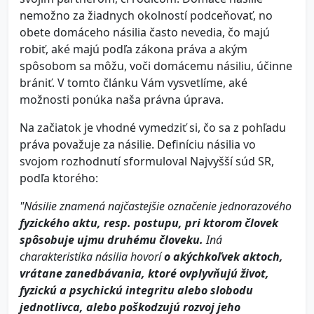
nemožno za žiadnych okolností podceňovať, no
obete domáceho násilia často nevedia, čo majú
robiť, aké majú podľa zákona práva a akým
spôsobom sa môžu, voči domácemu násiliu, účinne
brániť. V tomto článku Vám vysvetlíme, aké
možnosti ponúka naša právna úprava.
Na začiatok je vhodné vymedziť si, čo sa z pohľadu
práva považuje za násilie. Definíciu násilia vo
svojom rozhodnutí sformuloval Najvyšší súd SR,
podľa ktorého:
"Násilie znamená najčastejšie označenie jednorazového
fyzického aktu, resp. postupu, pri ktorom človek
spôsobuje ujmu druhému človeku.
Iná
charakteristika násilia hovorí
o akýchkoľvek aktoch,
vrátane zanedbávania, ktoré ovplyvňujú život,
fyzickú a psychickú integritu alebo slobodu
jednotlivca, alebo poškodzujú rozvoj jeho