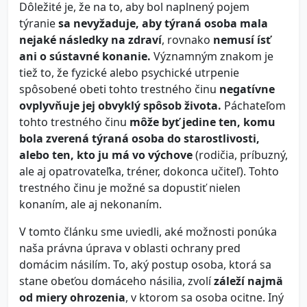
Dôležité je, že na to, aby bol naplnený pojem
týranie
sa nevyžaduje, aby týraná osoba mala
nejaké následky na zdraví
, rovnako
nemusí ísť
ani o sústavné konanie.
Významným znakom je
tiež to, že fyzické alebo psychické utrpenie
spôsobené obeti tohto trestného činu
negatívne
ovplyvňuje jej obvyklý spôsob života.
Páchateľom
tohto trestného činu
môže byť jedine ten, komu
bola zverená týraná osoba do starostlivosti,
alebo ten, kto ju má vo výchove
(rodičia, príbuzný,
ale aj opatrovateľka, tréner, dokonca učiteľ). Tohto
trestného činu je možné sa dopustiť nielen
konaním, ale aj nekonaním.
V tomto článku sme uviedli, aké možnosti ponúka
naša právna úprava v oblasti ochrany pred
domácim násilím. To, aký postup osoba, ktorá sa
stane obeťou domáceho násilia, zvolí
záleží najmä
od miery ohrozenia
, v ktorom sa osoba ocitne. Iný