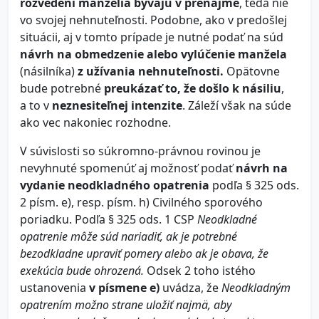
rozvedení manželia bývajú v prenájme
, teda nie
vo svojej nehnuteľnosti. Podobne, ako v predošlej
situácii, aj v tomto prípade je nutné podať na súd
návrh na obmedzenie alebo vylúčenie manžela
(násilníka)
z užívania nehnuteľnosti.
Opätovne
bude potrebné
preukázať to, že došlo k násiliu
,
a to v
neznesiteľnej intenzite
. Záleží však na súde
ako vec nakoniec rozhodne.
V súvislosti so súkromno-právnou rovinou je
nevyhnuté spomenúť aj možnosť podať
návrh na
vydanie neodkladného opatrenia
podľa § 325 ods.
2 písm. e), resp. písm. h) Civilného sporového
poriadku. Podľa § 325 ods. 1 CSP
Neodkladné
opatrenie môže súd nariadiť, ak je potrebné
bezodkladne upraviť pomery alebo ak je obava, že
exekúcia bude ohrozená.
Odsek 2 toho istého
ustanovenia
v písmene e)
uvádza, že
Neodkladným
opatrením možno strane uložiť najmä, aby