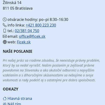
Žilinská 14
811 05 Bratislava
otváracie hodiny: po–pi 8:30–16:30
info linka:
+421 800 223 230
tel.:
02/381 04 750
email:
office@ficek.sk
web:
Ficek.sk
NAŠE POSLANIE
Pri našej práci sa riadime zásadou, že neexistuje právny problém,
ktorý by sa nedal vyriešiť. Našim poslaním je zvýšovať právne
povedomie na Slovensku a ako skutoční odborníci s najvyšším
vzdelaním a s dlhoročnými skúsenosťami sa nebojíme o svoje
vedomosti a rady podeliť aj s ostatnými pre dobro spoločnosti.
ODKAZY
Hlavná strana
Náš tím