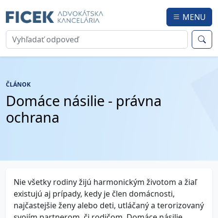
MENU
ČLÁNOK
Domáce násilie - právna
ochrana
Nie všetky rodiny žijú harmonickým životom a žiaľ
existujú aj prípady, kedy je člen domácnosti,
najčastejšie ženy alebo deti, utláčaný a terorizovaný
svojím partnerom, či rodičom. Domáce násilie