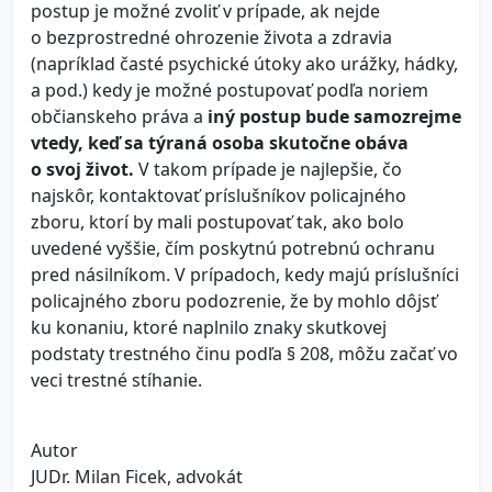
postup je možné zvoliť v prípade, ak nejde
o bezprostredné ohrozenie života a zdravia
(napríklad časté psychické útoky ako urážky, hádky,
a pod.) kedy je možné postupovať podľa noriem
občianskeho práva a
iný postup bude samozrejme
vtedy, keď sa týraná osoba skutočne obáva
o svoj život.
V takom prípade je najlepšie, čo
najskôr, kontaktovať príslušníkov policajného
zboru, ktorí by mali postupovať tak, ako bolo
uvedené vyššie, čím poskytnú potrebnú ochranu
pred násilníkom. V prípadoch, kedy majú príslušníci
policajného zboru podozrenie, že by mohlo dôjsť
ku konaniu, ktoré naplnilo znaky skutkovej
podstaty trestného činu podľa § 208, môžu začať vo
veci trestné stíhanie.
Autor
JUDr. Milan Ficek, advokát