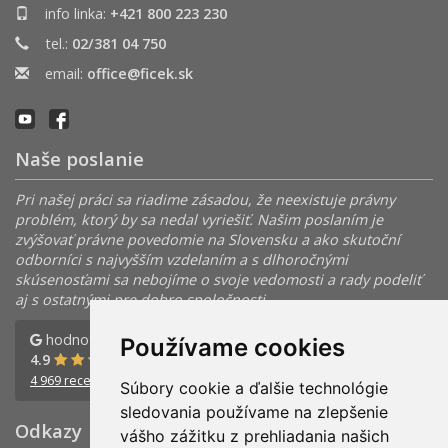
info linka:
+421 800 223 230
tel.:
02/381 04 750
email:
office@ficek.sk
Naše poslanie
Pri našej práci sa riadime zásadou, že neexistuje právny
problém, ktorý by sa nedal vyriešiť. Našim poslaním je
zvýšovať právne povedomie na Slovensku a ako skutoční
odborníci s najvyšším vzdelaním a s dlhoročnými
skúsenosťami sa nebojíme o svoje vedomosti a rady podeliť
aj s ostatnými pre dobro spoločnosti.
hodnotenie
hodnotenie
Používame cookies
4.9
4.9
4 969 recenzií
359 recenzií
Súbory cookie a ďalšie technológie
sledovania používame na zlepšenie
Odkazy
vášho zážitku z prehliadania našich