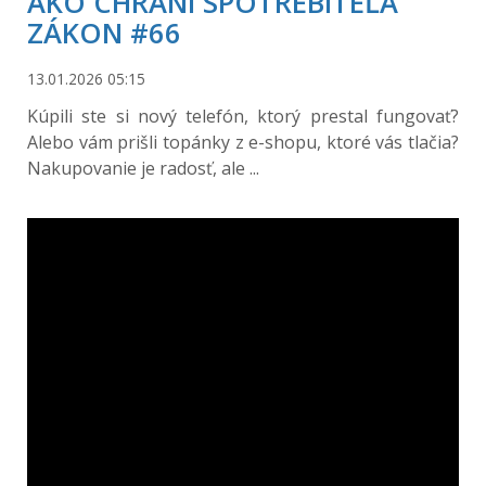
AKO CHRÁNI SPOTREBITEĽA
ZÁKON #66
13.01.2026 05:15
Kúpili ste si nový telefón, ktorý prestal fungovať?
Alebo vám prišli topánky z e-shopu, ktoré vás tlačia?
Nakupovanie je radosť, ale ...