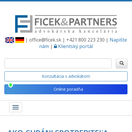
| office@ficek.sk | +421 800 223 230 |
Napište
nám
|
Klientský portál
Konzultácia s advokátom
Online poradňa
Toggle
navigation