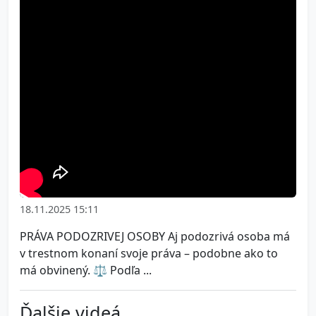
18.11.2025 15:11
PRÁVA PODOZRIVEJ OSOBY Aj podozrivá osoba má
v trestnom konaní svoje práva – podobne ako to
má obvinený. ⚖️ Podľa ...
Ďalšie videá