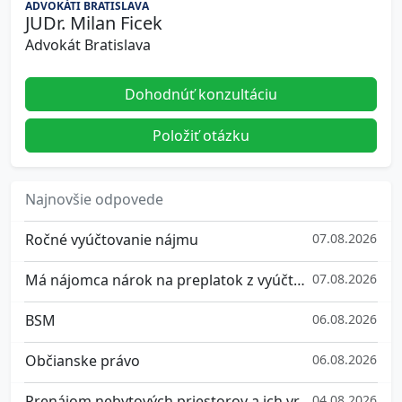
ADVOKÁTI BRATISLAVA
JUDr. Milan Ficek
Advokát Bratislava
Dohodnúť konzultáciu
Položiť otázku
Najnovšie odpovede
Ročné vyúčtovanie nájmu
07.08.2026
Má nájomca nárok na preplatok z vyúčtovania služieb spojených s užívaním bytu?
07.08.2026
BSM
06.08.2026
Občianske právo
06.08.2026
Prenájom nebytových priestorov a ich vrátenie
04.08.2026