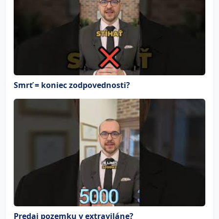
Smrť = koniec zodpovednosti?
Predaj pozemku v extraviláne?