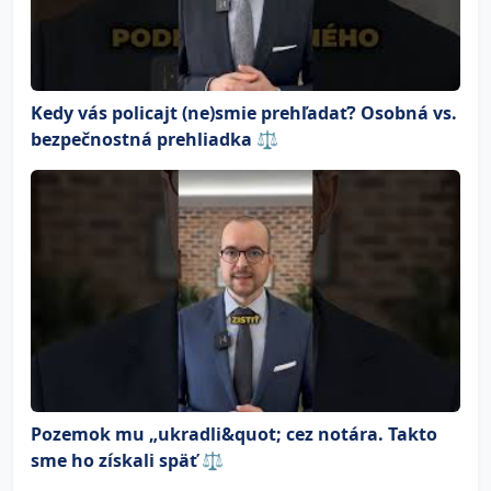
Kedy vás policajt (ne)smie prehľadať? Osobná vs.
bezpečnostná prehliadka ⚖️
Pozemok mu „ukradli&quot; cez notára. Takto
sme ho získali späť ⚖️