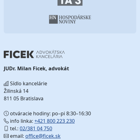
JUDr. Milan Ficek, advokát
Sídlo kancelárie
Žilinská 14
811 05 Bratislava
otváracie hodiny: po–pi 8:30–16:30
info linka:
+421 800 223 230
tel.:
02/381 04 750
email:
office@ficek.sk