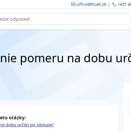
office@ficek.sk
|
+421 8
nie pomeru na dobu urč
eto otázky:
na dobu určitú po zástupe?