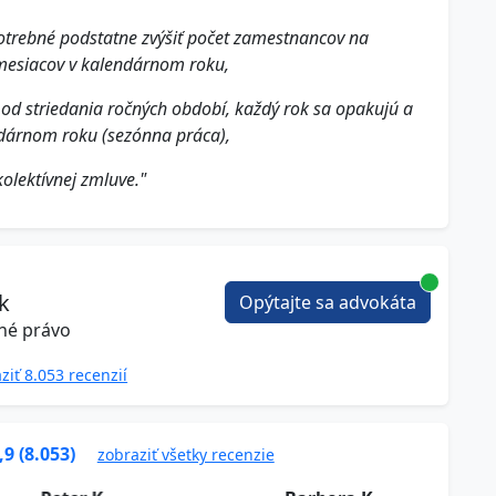
potrebné podstatne zvýšiť počet zamestnancov na
mesiacov v kalendárnom roku,
é od striedania ročných období, každý rok sa opakujú a
dárnom roku (sezónna práca),
olektívnej zmluve."
ek
Opýtajte sa advokáta
né právo
ziť 8.053 recenzií
,9 (8.053)
zobraziť všetky recenzie