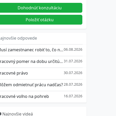
Dohodnúť konzultáciu
Položiť otázku
ajnovšie odpovede
Musí zamestnanec robiť to, čo nemá v popise práce?
06.08.2026
Pracovný pomer na dobu určitú a výpovedná doba
31.07.2026
racovné právo
30.07.2026
ôžem odmietnuť prácu nadčas?
28.07.2026
racovné voľno na pohreb
16.07.2026
Najnovšie videá