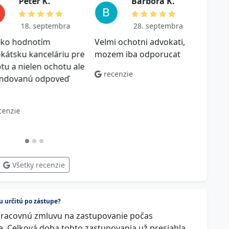
P e t e r K.
B a r b o r a K .
18. septembra
28. septembra
oko hodnotím
Velmi ochotni advokati,
Výbor
kátsku kanceláriu pre
mozem iba odporucat
kvali
tu a nielen ochotu ale
polož
recenzie
undovanú odpoveď
vďaka
odpor
cenzie
rec
Všetky recenzie
 určitú po zástupe?
pracovnú zmluvu na zastupovanie počas
. Celková doba tohto zastupovania už presiahla