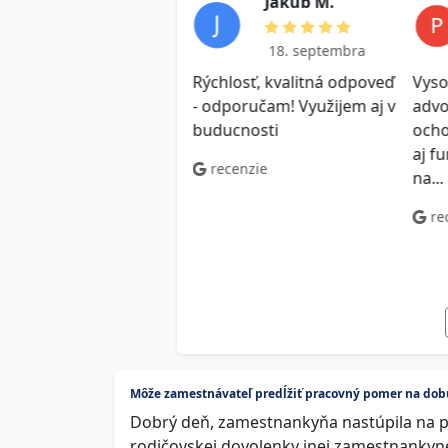
Róbert P.
J a k u b M .
10. novembra
18. septembra
ujem veľmi pekne za
Rýchlosť, kvalitná odpoveď
Vys
u v pracovnom práve,
- odporučam! Využijem aj v
advo
mi mi to pomohlo, viem
buducnosti
ocho
môžem podniknúť a byť
aj f
recenzie
pri tom istý, že robím
na...
ávne. Ešte raz
re
ujem..
ecenzie
Môže zamestnávateľ predĺžiť pracovný pomer na dobu
Dobrý deň, zamestnankyňa nastúpila na 
rodičovskej dovolenky inej zamestnankyne