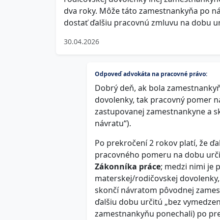
dva roky. Môže táto zamestnankyňa po ná
dostať ďalšiu pracovnú zmluvu na dobu u
30.04.2026
Odpoveď advokáta na pracovné právo:
Dobrý deň, ak bola zamestnankyňa
dovolenky, tak pracovný pomer na
zastupovanej zamestnankyne a sk
návratu“).
Po prekročení 2 rokov platí, že ď
pracovného pomeru na dobu urči
Zákonníka práce
; medzi nimi je
materskej/rodičovskej dovolenky, 
skončí návratom pôvodnej zames
ďalšiu dobu určitú „bez vymedzenia
zamestnankyňu ponechali) po pre