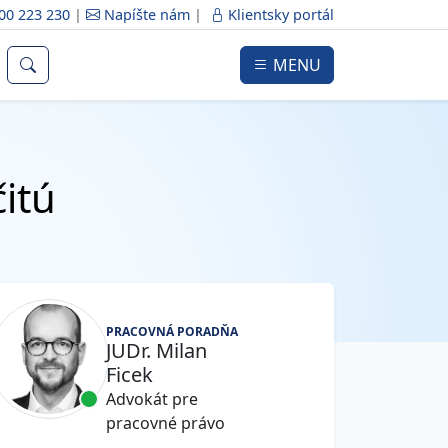
00 223 230
|
Napíšte nám
|
Klientsky portál
MENU
itú
PRACOVNÁ PORADŇA
JUDr. Milan
Ficek
Advokát pre
pracovné právo