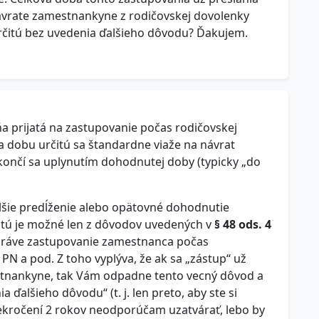
vrate zamestnankyne z rodičovskej dovolenky
rčitú bez uvedenia ďalšieho dôvodu? Ďakujem.
 prijatá na zastupovanie počas rodičovskej
 dobu určitú sa štandardne viaže na návrat
ončí sa uplynutím dohodnutej doby (typicky „do
alšie predĺženie alebo opätovné dohodnutie
tú je možné len z dôvodov uvedených v
§ 48 ods. 4
 práve zastupovanie zamestnanca počas
PN a pod. Z toho vyplýva, že ak sa „zástup“ už
tnankyne, tak Vám odpadne tento vecný dôvod a
 ďalšieho dôvodu“ (t. j. len preto, aby ste si
kročení 2 rokov neodporúčam uzatvárať, lebo by