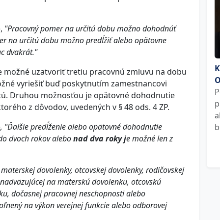
e,
"Pracovný pomer na určitú dobu možno dohodnúť
er na určitú dobu možno predĺžiť alebo opätovne
c dvakrát."
K
e možné uzatvoriť tretiu pracovnú zmluvu na dobu
O
e možné vyriešiť buď poskytnutím zamestnancovi
P
itú. Druhou možnosťou je opätovné dohodnutie
p
torého z dôvodov, uvedených v § 48 ods. 4 ZP.
a
e
, "Ďalšie predĺženie alebo opätovné dohodnutie
b
do dvoch rokov alebo
nad dva roky j
e možné len z
aterskej dovolenky, otcovskej dovolenky, rodičovskej
 nadväzujúcej na materskú dovolenku, otcovskú
ku, dočasnej pracovnej neschopnosti alebo
ľnený na výkon verejnej funkcie alebo odborovej