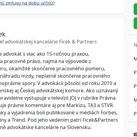
vnú zmluvu na dobu určitú?
ek
eľ advokátskej kancelárie Ficek & Partners
N
je advokát s viac ako 15-ročnou praxou,
 na pracovné právo, najmä na výpovede z
ru, okamžité skončenie pracovného pomeru,
 náhradu mzdy, neplatné skončenie pracovného
oprávne spory. V advokácii pôsobí od roku 2010 a
P
venskej aj Českej advokátskej komore. Ako uznávaný
avidelne vystupuje v televízii JOJ v rubrike Právna
M
je právne komentáre aj pre Markízu, TA3 a STVR.
ky a vyjadrenia boli publikované v médiách Forbes,
P
ny a Trend. Pod jeho vedením patrí Ficek&Partners
né advokátske kancelárie na Slovensku.