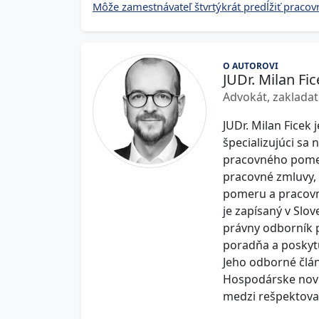
Môže zamestnávateľ štvrtýkrát predĺžiť praco
O AUTOROVI
JUDr. Milan Fic
Advokát, zakladat
JUDr. Milan Ficek 
špecializujúci sa
pracovného pome
pracovné zmluvy,
pomeru a pracovn
je zapísaný v Slo
právny odborník pr
poradňa a poskytu
Jeho odborné člán
Hospodárske novi
medzi rešpektova