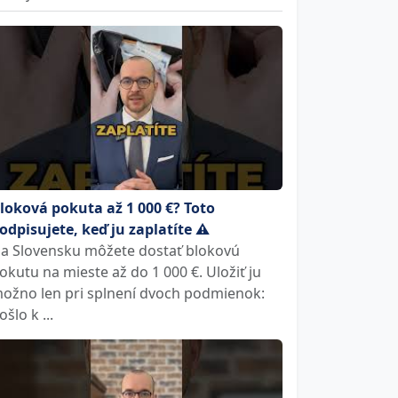
loková pokuta až 1 000 €? Toto
odpisujete, keď ju zaplatíte ⚠️
a Slovensku môžete dostať blokovú
okutu na mieste až do 1 000 €. Uložiť ju
ožno len pri splnení dvoch podmienok:
ošlo k ...