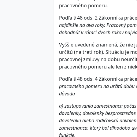
pracovného pomeru.
Podľa § 48 ods. 2 Zákonníka prác
najdlhšie na dva roky. Pracovný pom
dohodnúť v rámci dvoch rokov najvia
Vyššie uvedené znamená, že nie j
určitú (na tretí rok). Situáciu j
pracovnej zmluvy na dobu neurč
pracovného pomeru ale len z niek
Podľa § 48 ods. 4 Zákonníka prác
pracovného pomeru na určitú dobu 
dôvodu
a) zastupovania zamestnanca počas m
dovolenky, dovolenky bezprostredne
dovolenku alebo rodičovskú dovolen
zamestnanca, ktorý bol dlhodobo uvo
funkcie,