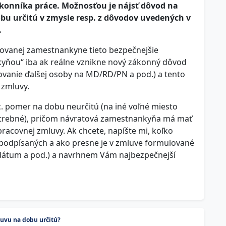
konníka práce. Možnosťou je nájsť dôvod na
bu určitú v zmysle resp. z dôvodov uvedených v
.
povanej zamestnankyne tieto bezpečnejšie
kyňou“ iba ak reálne vznikne nový zákonný dôvod
povanie ďalšej osoby na MD/RD/PN a pod.) a tento
zmluvy.
. pomer na dobu neurčitú (na iné voľné miesto
e potrebné), pričom návratová zamestnankyňa má mať
racovnej zmluvy. Ak chcete, napíšte mi, koľko
 podpísaných a ako presne je v zmluve formulované
 dátum a pod.) a navrhnem Vám najbezpečnejší
luvu na dobu určitú?