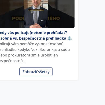
edy vás policajt (ne)smie prehľadať?
sobná vs. bezpečnostná prehliadka ⚖️
olicajt vám nemôže vykonať osobnú
rehliadku kedykoľvek. Bez príkazu súdu
lebo prokurátora smie urobiť len
ezpečnostnú ...
Zobraziť všetky