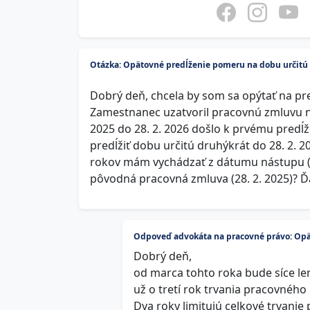
Otázka: Opätovné predĺženie pomeru na dobu určitú
Dobrý deň, chcela by som sa opýtať na p
Zamestnanec uzatvoril pracovnú zmluvu na 
2025 do 28. 2. 2026 došlo k prvému predĺž
predĺžiť dobu určitú druhýkrát do 28. 2. 
rokov mám vychádzať z dátumu nástupu (11
pôvodná pracovná zmluva (28. 2. 2025)? 
Odpoveď advokáta na pracovné právo: Opä
Dobrý deň,
od marca tohto roka bude síce le
už o tretí rok trvania pracovného 
Dva roky limitujú celkové trvani