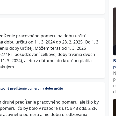
redĺženie pracovného pomeru na dobu určitú.
dobu určitú od 11. 3. 2024 do 28. 2. 2025. Od 1. 3.
eniu doby určitej. Môžem teraz od 1. 3. 2026
2027? Pri posudzovaní celkovej doby trvania dvoch
. 3. 2024), alebo z dátumu, do ktorého platila
B
Ďakujem.
p
N
p
m
tovné predĺženie pomeru na dobu určitú
d
n druhé predĺženie pracovného pomeru, ale išlo by
pomeru, čo by bolo v rozpore s ust. § 48 ods. 2 ZP.
e pracovného pomeru a nie dobu predlžovania