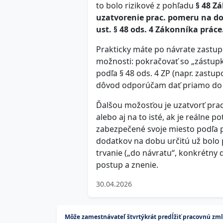
to bolo rizikové z pohľadu
§ 48 Zá
uzatvorenie prac. pomeru na do
ust. § 48 ods. 4 Zákonníka práce
Prakticky máte po návrate zastu
možnosti: pokračovať so „zástup
podľa § 48 ods. 4 ZP (napr. zastu
dôvod odporúčam dať priamo do 
Ďalšou možosťou je uzatvorť prac
alebo aj na to isté, ak je reáln
zabezpečené svoje miesto podľa p
dodatkov na dobu určitú už bolo
trvanie („do návratu“, konkrétny
postup a znenie.
30.04.2026
Môže zamestnávateľ štvrtýkrát predĺžiť pracovnú zm