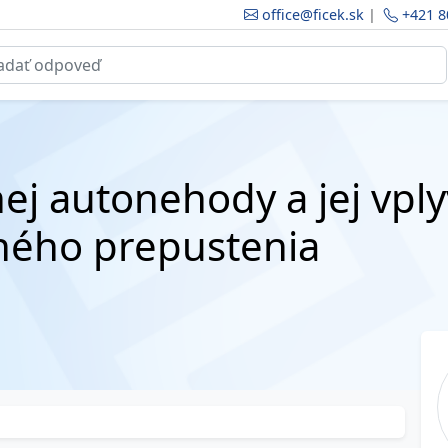
office@ficek.sk
|
+421 8
ej autonehody a jej vpl
ého prepustenia