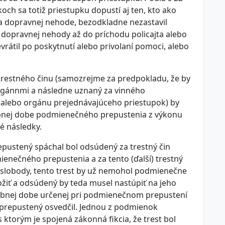
och sa totiž priestupku dopustí aj ten, kto ako
 na dopravnej nehode, bezodkladne nezastavil
e dopravnej nehody až do príchodu policajta alebo
rátil po poskytnutí alebo privolaní pomoci, alebo
 trestného činu (samozrejme za predpokladu, že by
orgánnmi a následne uznaný za vinného
alebo orgánu prejednávajúceho priestupok) by
obnej dobe podmienečného prepustenia z výkonu
é následky.
pustený spáchal bol odsúdený za trestný čin
nečného prepustenia a za tento (ďalší) trestný
ia slobody, tento trest by už nemohol podmienečne
ť a odsúdený by teda musel nastúpiť na jeho
obnej dobe určenej pri podmienečnom prepustení
 prepustený osvedčil. Jednou z podmienok
 ktorým je spojená zákonná fikcia, že trest bol