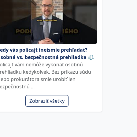
edy vás policajt (ne)smie prehľadať?
sobná vs. bezpečnostná prehliadka ⚖️
olicajt vám nemôže vykonať osobnú
rehliadku kedykoľvek. Bez príkazu súdu
lebo prokurátora smie urobiť len
ezpečnostnú ...
Zobraziť všetky