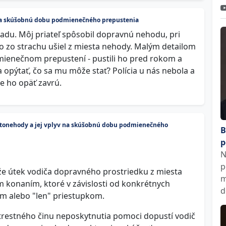
 na skúšobnú dobu podmienečného prepustenia
adu. Môj priateľ spôsobil dopravnú nehodu, pri
no zo strachu ušiel z miesta nehody. Malým detailom
mienečnom prepustení - pustili ho pred rokom a
opýtať, čo sa mu môže stať? Polícia u nás nebola a
e ho opäť zavrú.
tonehody a jej vplyv na skúšobnú dobu podmienečného
B
p
N
p
 že útek vodiča dopravného prostriedku z miesta
m
 konaním, ktoré v závislosti od konkrétnych
d
m alebo "len" priestupkom.
trestného činu neposkytnutia pomoci dopustí vodič