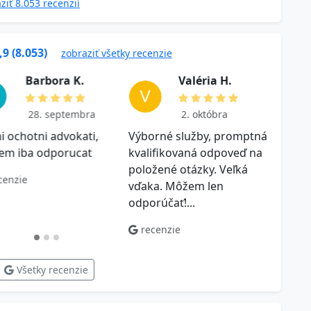
ziť 8.053 recenzií
,9 (8.053)
zobraziť všetky recenzie
B a r b o r a K .
V a l ér i a H .
28. septembra
2. októbra
i ochotni advokati,
Výborné služby, promptná
Ďakuj
em iba odporucat
kvalifikovaná odpoveď na
odpov
položené otázky. Veľká
ktorý
cenzie
vďaka. Môžem len
práv
odporúčať!...
riadne
recenzie
rec
Všetky recenzie