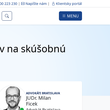
00 223 230
|
Napíšte nám
|
Klientsky portál
MENU
yv na skúšobnú
ADVOKÁTI BRATISLAVA
JUDr. Milan
Ficek
Advokát Bratislava