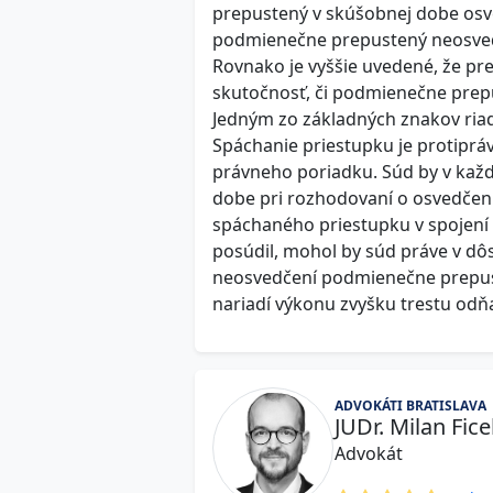
prepustený v skúšobnej dobe osve
podmienečne prepustený neosvedči
Rovnako je vyššie uvedené, že p
skutočnosť, či podmienečne prepu
Jedným zo základných znakov riad
Spáchanie priestupku je protipr
právneho poriadku. Súd by v kaž
dobe pri rozhodovaní o osvedčení 
spáchaného priestupku v spojen
posúdil, mohol by súd práve v d
neosvedčení podmienečne prepust
nariadí výkonu zvyšku trestu odňa
ADVOKÁTI BRATISLAVA
JUDr. Milan Fic
Advokát