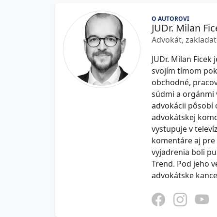
O AUTOROVI
JUDr. Milan Fic
Advokát, zakladat
JUDr. Milan Ficek 
svojím tímom pokr
obchodné, pracovn
súdmi a orgánmi v
advokácii pôsobí 
advokátskej komo
vystupuje v televí
komentáre aj pre 
vyjadrenia boli p
Trend. Pod jeho 
advokátske kancel