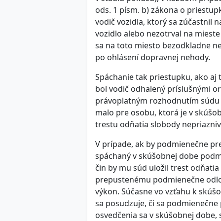
ods. 1 písm. b) zákona o priestupk
vodič vozidla, ktorý sa zúčastnil
vozidlo alebo nezotrval na miest
sa na toto miesto bezodkladne nev
po ohlásení dopravnej nehody.
Spáchanie tak priestupku, ako aj
bol vodič odhalený príslušnými 
právoplatným rozhodnutím súdu 
malo pre osobu, ktorá je v skúš
trestu odňatia slobody nepriazniv
V prípade, ak by podmienečne pre
spáchaný v skúšobnej dobe podmie
čin by mu súd uložil trest odňat
prepustenému podmienečne odloži
výkon. Súčasne vo vzťahu k skúš
sa posudzuje, či sa podmienečne
osvedčenia sa v skúšobnej dobe, s