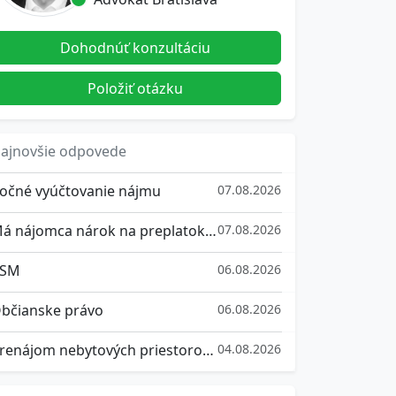
Dohodnúť konzultáciu
Položiť otázku
ajnovšie odpovede
očné vyúčtovanie nájmu
07.08.2026
Má nájomca nárok na preplatok z vyúčtovania služieb spojených s užívaním bytu?
07.08.2026
SM
06.08.2026
bčianske právo
06.08.2026
Prenájom nebytových priestorov a ich vrátenie
04.08.2026