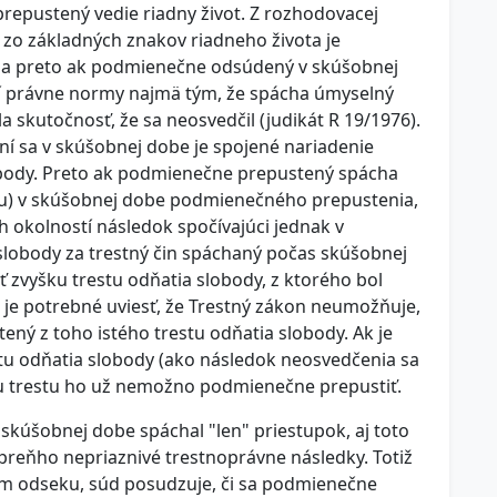
prepustený vedie riadny život. Z rozhodovacej
 zo základných znakov riadneho života je
 a preto ak podmienečne odsúdený v skúšobnej
právne normy najmä tým, že spácha úmyselný
la skutočnosť, že sa neosvedčil (judikát R 19/1976).
í sa v skúšobnej dobe je spojené nariadenie
obody. Preto ak podmienečne prepustený spácha
kusu) v skúšobnej dobe podmienečného prepustenia,
okolností následok spočívajúci jednak v
 slobody za trestný čin spáchaný počas skúšobnej
 zvyšku trestu odňatia slobody, z ktorého bol
je potrebné uviesť, že Trestný zákon neumožňuje,
ný z toho istého trestu odňatia slobody. Ak je
tu odňatia slobody (ako následok neosvedčenia sa
nu trestu ho už nemožno podmienečne prepustiť.
kúšobnej dobe spáchal "len" priestupok, aj toto
reňho nepriaznivé trestnoprávne následky. Totiž
m odseku, súd posudzuje, či sa podmienečne