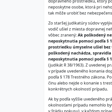
dopravného prostriedku, ktorý po
neposkytne osobe, ktorá pri neho
tak môže urobiť bez nebezpečenst
Zo staršej judikatúry súdov vyplý
vodič ušiel z miesta dopravnej n
vôbec zranený:
Ak poškodený neb
neposkytnutia pomoci podľa § 
prostriedku úmyselne ušiel bez 
poškodený nachádza, spravidla 
neposkytnutia pomoci podľa § 17
(judikát R 38/1963). Z uvedenej pr
v prípade uvedeného konania dop
podľa § 178 Trestného zákona. Po
činu alebo nejde o konanie s tre
konkrétnych okolností prípadu.
Ak by podľa vyššie uvedeného pr
okolnosťami prípadu nemohlo byť 
v štádiu pokusu), v každom prípa