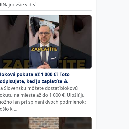
Najnovšie videá
loková pokuta až 1 000 €? Toto
odpisujete, keď ju zaplatíte ⚠️
a Slovensku môžete dostať blokovú
okutu na mieste až do 1 000 €. Uložiť ju
ožno len pri splnení dvoch podmienok:
ošlo k ...