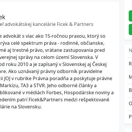
ek
eľ advokátskej kancelárie Ficek & Partners
je advokát s viac ako 15-ročnou praxou, ktorý so
ýva celé spektrum práva - rodinné, občianske,
é aj trestné právo, vrátane zastupovania pred
N
erejnej správy na celom území Slovenska. V
R
od roku 2010 a je zapísaný v Slovenskej aj Českej
re. Ako uznávaný právny odborník pravidelne
zii JOJ v rubrike Právna poradňa a poskytuje právne
Markízu, TA3 a STVR. Jeho odborné články a
B
ublikované v médiách Forbes, Hospodárske noviny a
vedením patrí Ficek&Partners medzi rešpektované
O
árie na Slovensku.