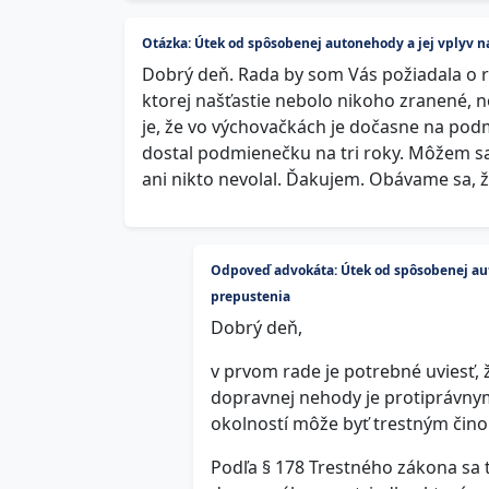
Otázka: Útek od spôsobenej autonehody a jej vplyv
Dobrý deň. Rada by som Vás požiadala o r
ktorej našťastie nebolo nikoho zranené, 
je, že vo výchovačkách je dočasne na pod
dostal podmienečku na tri roky. Môžem sa 
ani nikto nevolal. Ďakujem. Obávame sa, ž
Odpoveď advokáta: Útek od spôsobenej au
prepustenia
Dobrý deň,
v prvom rade je potrebné uviesť,
dopravnej nehody je protiprávnym
okolností môže byť trestným čino
Podľa § 178 Trestného zákona sa 