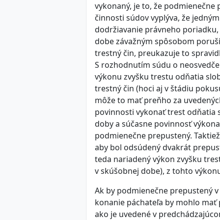
vykonaný, je to, že podmienečne 
činnosti súdov vyplýva, že jedným
dodržiavanie právneho poriadku,
dobe závažným spôsobom poruší 
trestný čin, preukazuje to spravid
S rozhodnutím súdu o neosvedčen
výkonu zvyšku trestu odňatia sl
trestný čin (hoci aj v štádiu po
môže to mať preňho za uvedených 
povinnosti vykonať trest odňatia
doby a súčasne povinnosť výkonať
podmienečne prepustený. Taktiež 
aby bol odsúdený dvakrát prepuste
teda nariadený výkon zvyšku tres
v skúšobnej dobe), z tohto výko
Ak by podmienečne prepustený v s
konanie páchateľa by mohlo mať p
ako je uvedené v predchádzajúco