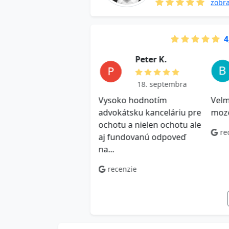
zobra
4
J a k u b M .
P e t e r K.
18. septembra
18. septembra
hlosť, kvalitná odpoveď
Vysoko hodnotím
Velm
dporučam! Využijem aj v
advokátsku kanceláriu pre
moz
ucnosti
ochotu a nielen ochotu ale
re
aj fundovanú odpoveď
ecenzie
na...
recenzie