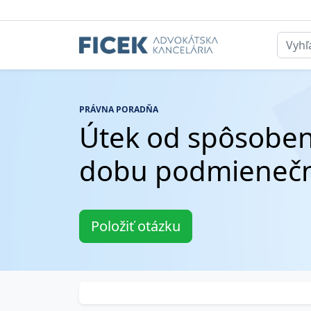
PRÁVNA PORADŇA
Útek od spôsoben
dobu podmienečn
Položiť otázku