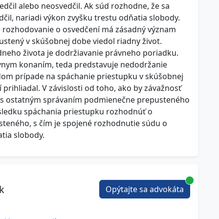
dčil alebo neosvedčil. Ak súd rozhodne, že sa
l, nariadi výkon zvyšku trestu odňatia slobody.
re rozhodovanie o osvedčení má zásadný význam
stený v skúšobnej dobe viedol riadny život.
neho života je dodržiavanie právneho poriadku.
ávnym konaním, teda predstavuje nedodržanie
dom prípade na spáchanie priestupku v skúšobnej
prihliadal. V závislosti od toho, ako by závažnosť
í s ostatným správaním podmienečne prepusteného
ôsledku spáchania priestupku rozhodnúť o
eného, s čím je spojené rozhodnutie súdu o
tia slobody.
ek
Opýtajte sa advokáta