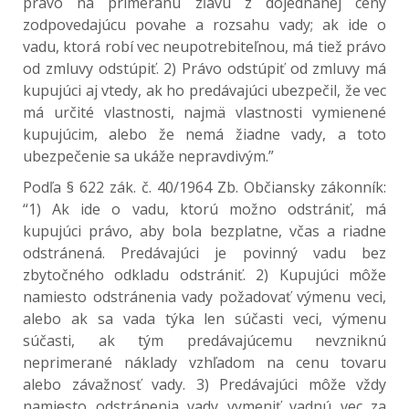
právo na primeranú zľavu z dojednanej ceny
zodpovedajúcu povahe a rozsahu vady; ak ide o
vadu, ktorá robí vec neupotrebiteľnou, má tiež právo
od zmluvy odstúpiť. 2) Právo odstúpiť od zmluvy má
kupujúci aj vtedy, ak ho predávajúci ubezpečil, že vec
má určité vlastnosti, najmä vlastnosti vymienené
kupujúcim, alebo že nemá žiadne vady, a toto
ubezpečenie sa ukáže nepravdivým.”
Podľa § 622 zák. č. 40/1964 Zb. Občiansky zákonník:
“1) Ak ide o vadu, ktorú možno odstrániť, má
kupujúci právo, aby bola bezplatne, včas a riadne
odstránená. Predávajúci je povinný vadu bez
zbytočného odkladu odstrániť. 2) Kupujúci môže
namiesto odstránenia vady požadovať výmenu veci,
alebo ak sa vada týka len súčasti veci, výmenu
súčasti, ak tým predávajúcemu nevzniknú
neprimerané náklady vzhľadom na cenu tovaru
alebo závažnosť vady. 3) Predávajúci môže vždy
namiesto odstránenia vady vymeniť vadnú vec za