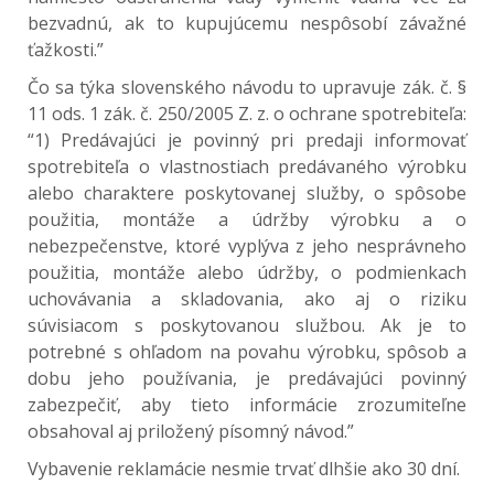
bezvadnú, ak to kupujúcemu nespôsobí závažné
ťažkosti.”
Čo sa týka slovenského návodu to upravuje zák. č. §
11 ods. 1 zák. č. 250/2005 Z. z. o ochrane spotrebiteľa:
“1) Predávajúci je povinný pri predaji informovať
spotrebiteľa o vlastnostiach predávaného výrobku
alebo charaktere poskytovanej služby, o spôsobe
použitia, montáže a údržby výrobku a o
nebezpečenstve, ktoré vyplýva z jeho nesprávneho
použitia, montáže alebo údržby, o podmienkach
uchovávania a skladovania, ako aj o riziku
súvisiacom s poskytovanou službou. Ak je to
potrebné s ohľadom na povahu výrobku, spôsob a
dobu jeho používania, je predávajúci povinný
zabezpečiť, aby tieto informácie zrozumiteľne
obsahoval aj priložený písomný návod.”
Vybavenie reklamácie nesmie trvať dlhšie ako 30 dní.