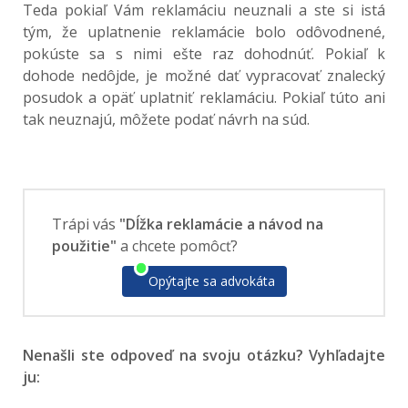
Teda pokiaľ Vám reklamáciu neuznali a ste si istá
tým, že uplatnenie reklamácie bolo odôvodnené,
pokúste sa s nimi ešte raz dohodnúť. Pokiaľ k
dohode nedôjde, je možné dať vypracovať znalecký
posudok a opäť uplatniť reklamáciu. Pokiaľ túto ani
tak neuznajú, môžete podať návrh na súd.
Trápi vás
"Dĺžka reklamácie a návod na
použitie"
a chcete pomôcť?
Opýtajte sa advokáta
Nenašli ste odpoveď na svoju otázku? Vyhľadajte
ju: