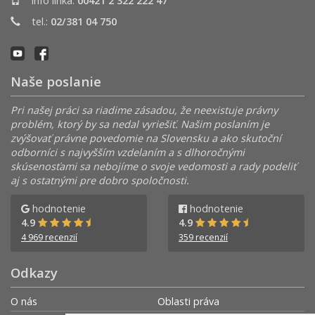
info linka:
00421 2 322 222 47
tel.:
02/381 04 750
Naše poslanie
Pri našej práci sa riadime zásadou, že neexistuje právny
problém, ktorý by sa nedal vyriešiť. Našim poslaním je
zvýšovať právne povedomie na Slovensku a ako skutoční
odborníci s najvyšším vzdelaním a s dlhoročnými
skúsenosťami sa nebojíme o svoje vedomosti a rady podeliť
aj s ostatnými pre dobro spoločnosti.
hodnotenie
hodnotenie
4.9
4.9
4 969 recenzií
359 recenzií
Odkazy
O nás
Oblasti práva