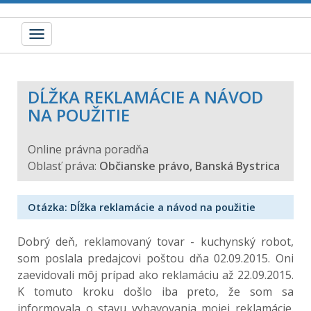
Toggle
navigation
DĹŽKA REKLAMÁCIE A NÁVOD
NA POUŽITIE
Online právna poradňa
Oblasť práva:
Občianske právo, Banská Bystrica
Otázka: Dĺžka reklamácie a návod na použitie
Dobrý deň, reklamovaný tovar - kuchynský robot,
som poslala predajcovi poštou dňa 02.09.2015. Oni
zaevidovali môj prípad ako reklamáciu až 22.09.2015.
K tomuto kroku došlo iba preto, že som sa
informovala o stavu vybavovania mojej reklamácie.