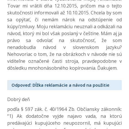
Tovar mi vrátili dňa 12.10.2015, pričom ma o tejto
skutočnosti informovali až 10.10.2015. Chcela by som
sa opýtať, či nemám nárok na odstúpenie od
kúpy/zmluvy. Moju reklamáciu neuznali a odkázali na
návod, ktorý mi bol však poslaný v češtine. Mám aj ja
právo sa odvolať na skutočnosť, že som
nenadobudla návod v slovenskom jazyku?
Nehovoriac o tom, že na obrázkoch v návode nie sú
viditeľne označené časti stroja, pravdepodobne v
dôsledku mnohonásobného kopírovania. Ďakujem.
Odpoveď: Dĺžka reklamácie a návod na použitie
Dobrý deň
podľa § 597 zák. č. 40/1964 Zb. Občiansky zákonník:
“1) Ak dodatočne vyjde najavo vada, na ktorú
predávajúci kupujúceho neupozornil, má kupujúci