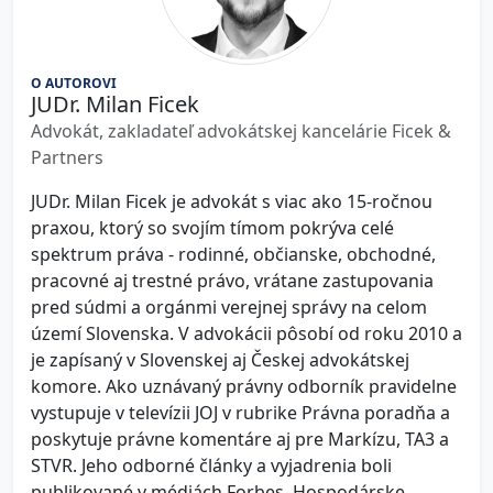
O AUTOROVI
JUDr. Milan Ficek
Advokát, zakladateľ advokátskej kancelárie Ficek &
Partners
JUDr. Milan Ficek je advokát s viac ako 15-ročnou
praxou, ktorý so svojím tímom pokrýva celé
spektrum práva - rodinné, občianske, obchodné,
pracovné aj trestné právo, vrátane zastupovania
pred súdmi a orgánmi verejnej správy na celom
území Slovenska. V advokácii pôsobí od roku 2010 a
je zapísaný v Slovenskej aj Českej advokátskej
komore. Ako uznávaný právny odborník pravidelne
vystupuje v televízii JOJ v rubrike Právna poradňa a
poskytuje právne komentáre aj pre Markízu, TA3 a
STVR. Jeho odborné články a vyjadrenia boli
publikované v médiách Forbes, Hospodárske