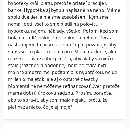
hypotéky kvôli platu, pretože priateľ pracuje v
banke. Hypotéka aj byt sú napísané na neho. Máme
spolu dve deti a nie sme zosobášení. Kým sme
nemali deti, všetko sme platili na polovicu –
hypotéku, nájom, náklady, všetko. Potom, keď som
bola na rodičovskej dovolenke, to nebolo. Teraz
nastupujem do práce a priateľ opäť požaduje, aby
sme všetko platili na polovicu. Moja otázka je, ako
môžem právne zabezpečiť to, aby ak by sa niečo
stalo (rozchod a podobne), bola polovica bytu
moja? Samozrejme, počítam aj s hypotékou, nejde
mi len o majetok, ale aj o ostatné záväzky.
Momentálne nemôžeme refinancovať úver, pretože
máme dobrú úrokovú sadzbu. Prosím, poraďte,
ako to spraviť, aby som mala nejakú istotu, že
platím za niečo, čo je aj moje?