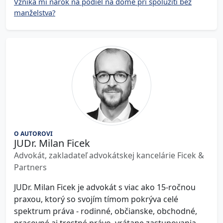
Vzniká mi nárok na podiel na dome pri spolužití bez
manželstva?
O AUTOROVI
JUDr. Milan Ficek
Advokát, zakladateľ advokátskej kancelárie Ficek &
Partners
JUDr. Milan Ficek je advokát s viac ako 15-ročnou
praxou, ktorý so svojím tímom pokrýva celé
spektrum práva - rodinné, občianske, obchodné,