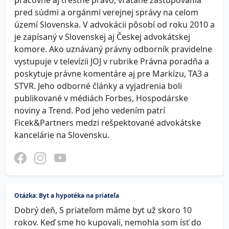
pracovné aj trestné právo, vrátane zastupovania
pred súdmi a orgánmi verejnej správy na celom
území Slovenska. V advokácii pôsobí od roku 2010 a
je zapísaný v Slovenskej aj Českej advokátskej
komore. Ako uznávaný právny odborník pravidelne
vystupuje v televízii JOJ v rubrike Právna poradňa a
poskytuje právne komentáre aj pre Markízu, TA3 a
STVR. Jeho odborné články a vyjadrenia boli
publikované v médiách Forbes, Hospodárske
noviny a Trend. Pod jeho vedením patrí
Ficek&Partners medzi rešpektované advokátske
kancelárie na Slovensku.
Otázka: Byt a hypotéka na priateľa
Dobrý deň, S priateľom máme byt už skoro 10
rokov. Keď sme ho kupovali, nemohla som ísť do