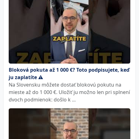
Bloková pokuta až 1 000 €? Toto podpisujete, keď
ju zaplatíte ⚠️
Na Slovensku môžete dostať blokovú pokutu na
mieste až do 1 000 €. Uložiť ju možno len pri splnení
dvoch podmienok: došlo k ...