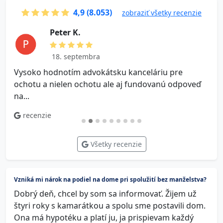
4,9 (8.053)
zobraziť všetky recenzie
P e t e r K.
18. septembra
Vysoko hodnotím advokátsku kanceláriu pre
V
ochotu a nielen ochotu ale aj fundovanú odpoveď
na...
recenzie
Všetky recenzie
Vzniká mi nárok na podiel na dome pri spolužití bez manželstva?
Dobrý deň, chcel by som sa informovať. Žijem už
štyri roky s kamarátkou a spolu sme postavili dom.
Ona má hypotéku a platí ju, ja prispievam každý