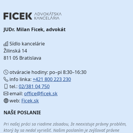
JUDr. Milan Ficek, advokát
Sídlo kancelárie
Žilinská 14
811 05 Bratislava
otváracie hodiny: po–pi 8:30–16:30
info linka:
+421 800 223 230
tel.:
02/381 04 750
email:
office@ficek.sk
web:
Ficek.sk
NAŠE POSLANIE
Pri našej práci sa riadime zásadou, že neexistuje právny problém,
ktorý by sa nedal vyriešiť. Našim poslaním je zvýšovať právne