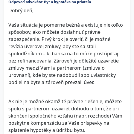
Odpoveď advokáta: Byt a hypotéka na priateľa
Dobrý deň,
Vaša situácia je pomerne bežná a existuje niekoľko
spôsobov, ako môžete dosiahnuť právne
zabezpečenie. Prvý krok je overiť, či je možné
revízia úverovej zmluvy, aby ste sa stali
spoludlžníkom – k banka na to môže pristúpiť aj
bez refinancovania. Zároveň je dôležité uzavretie
zmluvy medzi Vami a partnerom (zmluva o
urovnaní), kde by ste nadobudli spoluvlastnícky
podiel na byte a zároveň prevzali úver.
Ak nie je možné okamžité právne riešenie, môžete
spolu s partnerom uzavrieť dohodu o tom, že pri
skončení spoločného vzťahu (napr. rozchode) Vám
poskytne kompenzáciu za Vaše príspevky na
splatenie hypotéky a údržbu bytu.