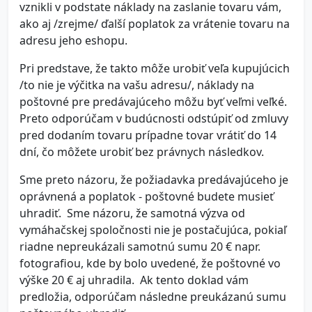
vznikli v podstate náklady na zaslanie tovaru vám,
ako aj /zrejme/ ďalší poplatok za vrátenie tovaru na
adresu jeho eshopu.
Pri predstave, že takto môže urobiť veľa kupujúcich
/to nie je výčitka na vašu adresu/, náklady na
poštovné pre predávajúceho môžu byť veľmi veľké.
Preto odporúčam v budúcnosti odstúpiť od zmluvy
pred dodaním tovaru prípadne tovar vrátiť do 14
dní, čo môžete urobiť bez právnych následkov.
Sme preto názoru, že požiadavka predávajúceho je
oprávnená a poplatok - poštovné budete musieť
uhradiť. Sme názoru, že samotná výzva od
vymáhačskej spoločnosti nie je postačujúca, pokiaľ
riadne nepreukázali samotnú sumu 20 € napr.
fotografiou, kde by bolo uvedené, že poštovné vo
výške 20 € aj uhradila. Ak tento doklad vám
predložia, odporúčam následne preukázanú sumu