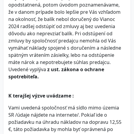
opodstatnená, potom úvodom poznamenávame,
že v danom prípade bolo lepšie pre Vás vzhľadom
na okolnosť, že balík nebol doručený do Vianoc
2024 radšej odstúpiť od zmluvy aj bez uvedenia
dôvodu ako neprevziať balík. Pri odstúpení od
zmluvy by spoločnosť predajcu nemohla od Vás
vymáhať náklady spojené s doručením a následne
spätným vrátením zásielky, lebo na odstúpenie
máte nárok a nepotrebujete súhlas predajcu.
Uvedené vyplýva
z ust. zákona o ochrane
spotrebiteľa.
K terajšej výzve uvádzame :
Vami uvedená spoločnosť má sídlo mimo územia
SR /údaje nájdete na internete/. Pokiaľ ide o
požiadavku na úhradu nákladov na dopravu 12,55
€, táto požiadavka by mohla byť oprávnená po