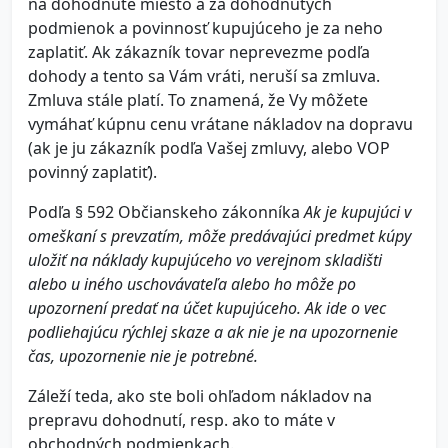
na dohodnuté miesto a za dohodnutých
podmienok a povinnosť kupujúceho je za neho
zaplatiť. Ak zákazník tovar neprevezme podľa
dohody a tento sa Vám vráti, neruší sa zmluva.
Zmluva stále platí. To znamená, že Vy môžete
vymáhať kúpnu cenu vrátane nákladov na dopravu
(ak je ju zákazník podľa Vašej zmluvy, alebo VOP
povinný zaplatiť).
Podľa § 592 Občianskeho zákonníka
Ak je kupujúci v
omeškaní s prevzatím, môže predávajúci predmet kúpy
uložiť na náklady kupujúceho vo verejnom skladišti
alebo u iného uschovávateľa alebo ho môže po
upozornení predať na účet kupujúceho. Ak ide o vec
podliehajúcu rýchlej skaze a ak nie je na upozornenie
čas, upozornenie nie je potrebné.
Záleží teda, ako ste boli ohľadom nákladov na
prepravu dohodnutí, resp. ako to máte v
obchodných podmienkach.