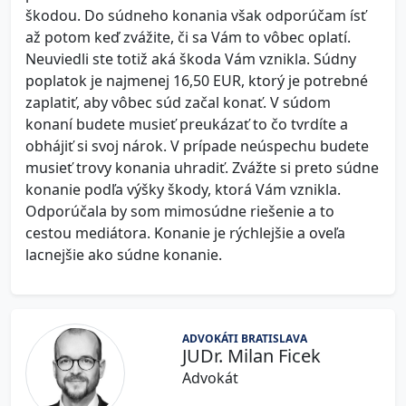
škodou. Do súdneho konania však odporúčam ísť
až potom keď zvážite, či sa Vám to vôbec oplatí.
Neuviedli ste totiž aká škoda Vám vznikla. Súdny
poplatok je najmenej 16,50 EUR, ktorý je potrebné
zaplatiť, aby vôbec súd začal konať. V súdom
konaní budete musieť preukázať to čo tvrdíte a
obhájiť si svoj nárok. V prípade neúspechu budete
musieť trovy konania uhradiť. Zvážte si preto súdne
konanie podľa výšky škody, ktorá Vám vznikla.
Odporúčala by som mimosúdne riešenie a to
cestou mediátora. Konanie je rýchlejšie a oveľa
lacnejšie ako súdne konanie.
ADVOKÁTI BRATISLAVA
JUDr. Milan Ficek
Advokát