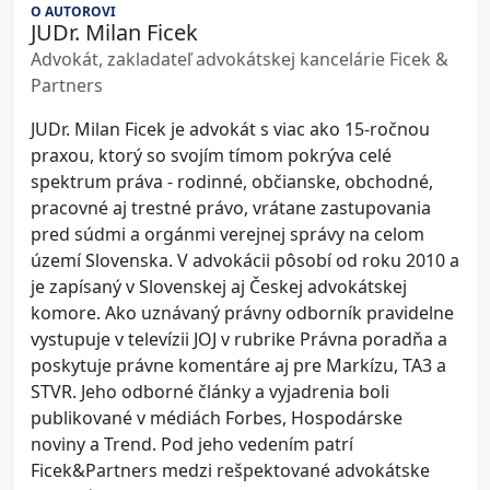
O AUTOROVI
JUDr. Milan Ficek
Advokát, zakladateľ advokátskej kancelárie Ficek &
Partners
JUDr. Milan Ficek je advokát s viac ako 15-ročnou
praxou, ktorý so svojím tímom pokrýva celé
spektrum práva - rodinné, občianske, obchodné,
pracovné aj trestné právo, vrátane zastupovania
pred súdmi a orgánmi verejnej správy na celom
území Slovenska. V advokácii pôsobí od roku 2010 a
je zapísaný v Slovenskej aj Českej advokátskej
komore. Ako uznávaný právny odborník pravidelne
vystupuje v televízii JOJ v rubrike Právna poradňa a
poskytuje právne komentáre aj pre Markízu, TA3 a
STVR. Jeho odborné články a vyjadrenia boli
publikované v médiách Forbes, Hospodárske
noviny a Trend. Pod jeho vedením patrí
Ficek&Partners medzi rešpektované advokátske