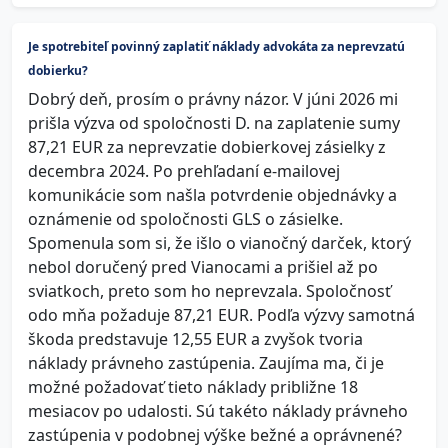
Je spotrebiteľ povinný zaplatiť náklady advokáta za neprevzatú
dobierku?
Dobrý deň, prosím o právny názor. V júni 2026 mi
prišla výzva od spoločnosti D. na zaplatenie sumy
87,21 EUR za neprevzatie dobierkovej zásielky z
decembra 2024. Po prehľadaní e-mailovej
komunikácie som našla potvrdenie objednávky a
oznámenie od spoločnosti GLS o zásielke.
Spomenula som si, že išlo o vianočný darček, ktorý
nebol doručený pred Vianocami a prišiel až po
sviatkoch, preto som ho neprevzala. Spoločnosť
odo mňa požaduje 87,21 EUR. Podľa výzvy samotná
škoda predstavuje 12,55 EUR a zvyšok tvoria
náklady právneho zastúpenia. Zaujíma ma, či je
možné požadovať tieto náklady približne 18
mesiacov po udalosti. Sú takéto náklady právneho
zastúpenia v podobnej výške bežné a oprávnené?