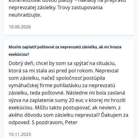
konkretizovať dôvod platby - náklady na prepravu
neprevzatej zásielky. Trovy zastupovania
neuhradzujte.
10.06.2026
Musím zaplatiť poštovné za neprevzatú zásielku, ak mi hrozia
exekúciou?
Dobrý deň, chcel by som sa spýtať na situáciu,
ktorá sa mi stala asi pred pol rokom. Neprevzal
som zásielku, načež spoločnosť postúpila
vymáhačskej firme pohľadávku za neprevzatú
zásielku, teda poštovné. Následne mi bola zaslaná
výzva na zaplatenie sumy 20 eur, v ktorej mi hrozili
exekúciou. Môžu takto postupovať, ak neviem, z
akého dôvodu som zásielku neprevzal? Ďakujem za
odpoveď. S pozdravom, Peter
10.11.2023