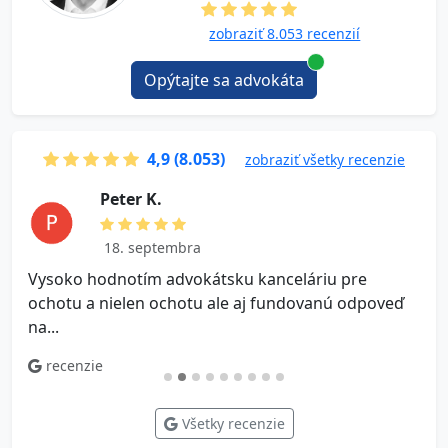
zobraziť 8.053 recenzií
Opýtajte sa advokáta
4,9 (8.053)
zobraziť všetky recenzie
P e t e r K.
18. septembra
Vysoko hodnotím advokátsku kanceláriu pre
V
ochotu a nielen ochotu ale aj fundovanú odpoveď
na...
recenzie
Všetky recenzie