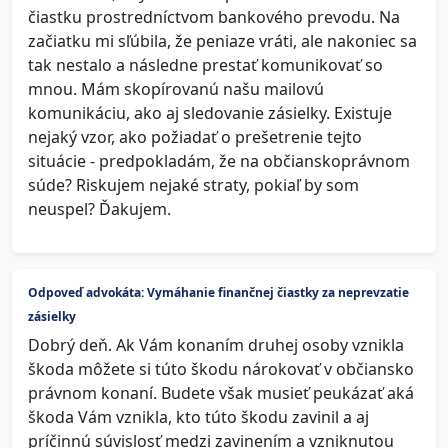
čiastku prostredníctvom bankového prevodu. Na
začiatku mi sľúbila, že peniaze vráti, ale nakoniec sa
tak nestalo a následne prestať komunikovať so
mnou. Mám skopírovanú našu mailovú
komunikáciu, ako aj sledovanie zásielky. Existuje
nejaký vzor, ako požiadať o prešetrenie tejto
situácie - predpokladám, že na občianskoprávnom
súde? Riskujem nejaké straty, pokiaľ by som
neuspel? Ďakujem.
Odpoveď advokáta: Vymáhanie finančnej čiastky za neprevzatie
zásielky
Dobrý deň. Ak Vám konaním druhej osoby vznikla
škoda môžete si túto škodu nárokovať v občiansko
právnom konaní. Budete však musieť peukázať aká
škoda Vám vznikla, kto túto škodu zavinil a aj
príčinnú súvislosť medzi zavinením a vzniknutou