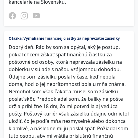
kancelárie na Slovensku.
Otázka: Vymáhanie finančnej čiastky za neprevzatie zásielky
Dobrý deň. Rád by som sa opýtal, aký je postup,
pokial chcem získať späť finančnú čiastku za
poštovné od osoby, ktorá neprevzala zásielku na
dobierku v súlade s našou vzájomnou dohodou.
Údajne som zásielku poslal v čase, keď nebola
doma, hoci o jej neprítomnosti bola u mňa známa.
Nemohol som však čakať a musel som zásielku
poslať skôr. Predpokladal som, že balíky na pošte
držia približne 18 dní, čo mi potvrdila aj vedúca
pošty. Poštový kuriér však zásielku údajne odmietol
uložiť, čo je podľa mňa nesmyselné alebo dokonca
klamlivé, a následne mi ju poslal späť. Požiadal som
túto osobu, aby mi vrátila príslušnú finančnú