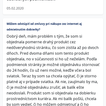
05.02.2020
Môžem odstúpiť od zmluvy pri nákupe cez internet aj
odmietnutím dobierky?
Dobrý deň, mám problém s tým, že som si
objednala pomerne drahý produkt cez
nedôveryhodnú stránku, čo som zistila až po dvoch
dňoch. Pred dvoma dňami som tento produkt
objednala, no v súčasnosti si ho už neželám. Podľa
podmienok stránky je možné objednávku stornovať
do 24 hodín, čo už neni možné, keďže včera bol
sviatok. Teraz by som sa chcela opýtať, či je storno
platné aj v prípade sviatka. Ak nie, zaujímalo by ma,
či je možné objednávku zrušiť, ak balík ešte
neodoslali. Produkt som si objednala na dobierku
prostredníctvom kuriéra. Ak mi balík pošlú, chcela
by som vedieť, či ho môžem odmietnuť a či ho