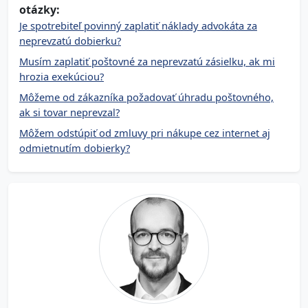
otázky:
Je spotrebiteľ povinný zaplatiť náklady advokáta za
neprevzatú dobierku?
Musím zaplatiť poštovné za neprevzatú zásielku, ak mi
hrozia exekúciou?
Môžeme od zákazníka požadovať úhradu poštovného,
ak si tovar neprevzal?
Môžem odstúpiť od zmluvy pri nákupe cez internet aj
odmietnutím dobierky?