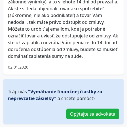
zákonné výnimky), a to v lehote 14 dní od prevzatia.
Ak ste si teda objednali tovar ako spotrebiteľ
(súkromne, nie ako podnikateľ) a tovar Vám
nedodali, tak máte právo odstúpiť od zmluvy.
Môžete to urobiť aj emailom, kde je potrebné
označiť tovar a uviesť, že odstupujete od zmluvy. Ak
ste už zaplatili a nevrátia Vám peniaze do 14 dní od
doručenia odstúpenia od zmluvy, budete sa musieť
domáhať zaplatenia sumy na súde.
02.01.2020
Trápi vás
"Vymáhanie finančnej čiastky za
neprevzatie zásielky"
a chcete pomôcť?
Opýtajte sa advokáta