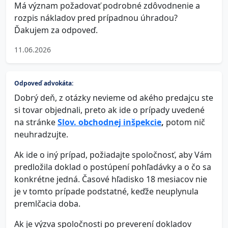
Má význam požadovať podrobné zdôvodnenie a
rozpis nákladov pred prípadnou úhradou?
Ďakujem za odpoveď.
11.06.2026
Odpoveď advokáta:
Dobrý deň, z otázky nevieme od akého predajcu ste
si tovar objednali, preto ak ide o prípady uvedené
na stránke
Slov. obchodnej inšpekcie
,
potom nič
neuhradzujte.
Ak ide o iný prípad, požiadajte spoločnosť, aby Vám
predložila doklad o postúpení pohľadávky a o čo sa
konkrétne jedná. Časové hľadisko 18 mesiacov nie
je v tomto prípade podstatné, keďže neuplynula
premlčacia doba.
Ak je výzva spoločnosti po preverení dokladov