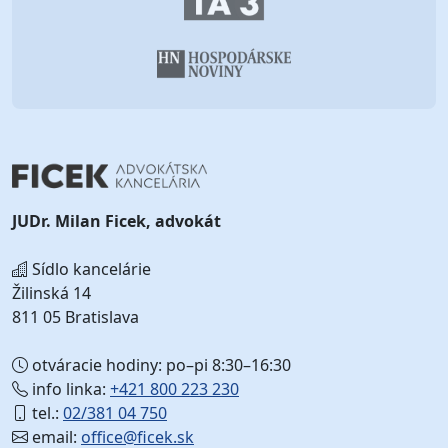
JUDr. Milan Ficek, advokát
Sídlo kancelárie
Žilinská 14
811 05 Bratislava
otváracie hodiny: po–pi 8:30–16:30
info linka:
+421 800 223 230
tel.:
02/381 04 750
email:
office@ficek.sk