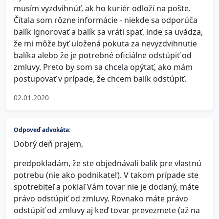
musím vyzdvihnúť, ak ho kuriér odloží na pošte.
Čítala som rôzne informácie - niekde sa odporúča
balík ignorovať a balík sa vráti späť, inde sa uvádza,
že mi môže byť uložená pokuta za nevyzdvihnutie
balíka alebo že je potrebné oficiálne odstúpiť od
zmluvy. Preto by som sa chcela opýtať, ako mám
postupovať v prípade, že chcem balík odstúpiť.
02.01.2020
Odpoveď advokáta:
Dobrý deň prajem,
predpokladám, že ste objednávali balík pre vlastnú
potrebu (nie ako podnikateľ). V takom prípade ste
spotrebiteľ a pokiaľ Vám tovar nie je dodaný, máte
právo odstúpiť od zmluvy. Rovnako máte právo
odstúpiť od zmluvy aj keď tovar prevezmete (až na