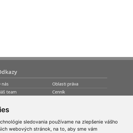
Odkazy
 nás
Oblasti práva
áš team
Cenník
ariéra u nás
Hodnotenia
aše Služby
Pre média
ies
rečo My
Užitočné odkazy
echnológie sledovania používame na zlepšenie vášho
nline poradňa
Kontakt
ašich webových stránok, na to, aby sme vám