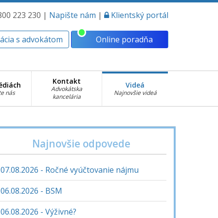
 800 223 230 |
Napište nám
|
Klientský portál
ácia s advokátom
Online poradňa
Kontakt
édiách
Videá
Advokátska
te nás
Najnovšie videá
kancelária
Najnovšie odpovede
07.08.2026 - Ročné vyúčtovanie nájmu
06.08.2026 - BSM
06.08.2026 - Výživné?