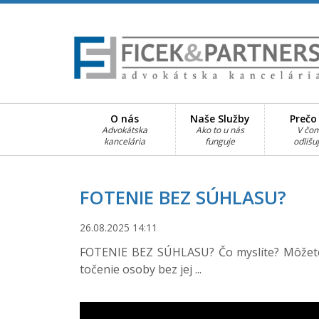
O nás
Naše Služby
Prečo
Advokátska
Ako to u nás
V čo
kancelária
funguje
odliš
FOTENIE BEZ SÚHLASU?
26.08.2025 14:11
FOTENIE BEZ SÚHLASU? Čo myslíte? Môžete 
točenie osoby bez jej ...