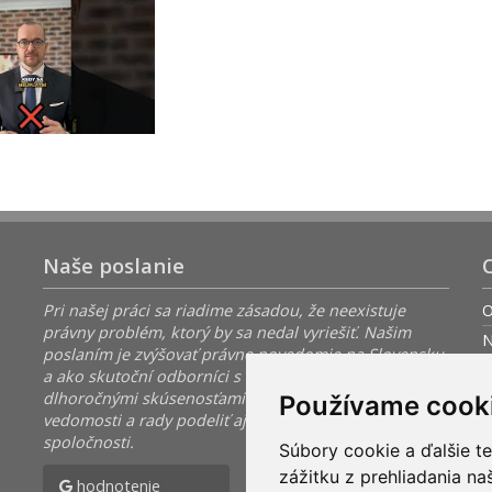
Naše poslanie
Pri našej práci sa riadime zásadou, že neexistuje
O
právny problém, ktorý by sa nedal vyriešiť. Našim
N
poslaním je zvýšovať právne povedomie na Slovensku
K
a ako skutoční odborníci s najvyšším vzdelaním a s
dlhoročnými skúsenosťami sa nebojíme o svoje
N
Používame cook
vedomosti a rady podeliť aj s ostatnými pre dobro
P
spoločnosti.
Súbory cookie a ďalšie t
O
zážitku z prehliadania n
hodnotenie
hodnotenie