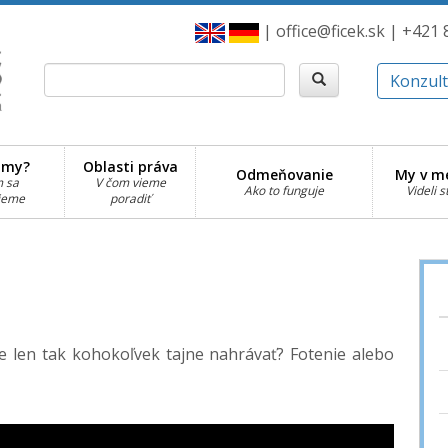
| office@ficek.sk | +421
Konzult
 my?
Oblasti práva
Odmeňovanie
My v m
m sa
V čom vieme
Ako to funguje
Videli s
ujeme
poradiť
len tak kohokoľvek tajne nahrávať? Fotenie alebo