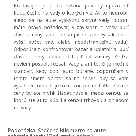
Predávajúci je podľa zákona povinný upozorniť
kupujúceho na vady o ktorých vie. Ak to neurobí,
alebo sa na aute vyskytnú skryté vady, potom
máte právo požadovať, v závislosti o vady buď
zľavu z ceny, alebo odstúpiť od zmluvy (ak ide o
vyšší počet vád, alebo neodstraniteľnú vadu).
Odporúčam konfrontovať bazár a uplatniť si buď
zľavu z ceny alebo odstúpiť od zmluvy. Keďže
neviem posúdiť rozsah vady a ani to, či je možné
stanoviť, kedy bolo auto búrané, odporúčam v
tomto smere obrátiť sa na servis, aby sa Vám
vyjadril k tomu, či je to možné posúdiť. Ako zľavu z
ceny by ste mohli žiadať rozdiel medzi cenou, za
ktorú ste auto kúpili a cenou trhovou s ohľadom
na vady.
Podotázka: Stočené kilometre na aute -