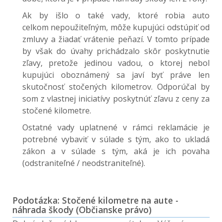
Ak by išlo o také vady, ktoré robia auto
celkom nepoužiteľným, môže kupujúci odstúpiť od
zmluvy a žiadať vrátenie peňazí. V tomto prípade
by však do úvahy prichádzalo skôr poskytnutie
zľavy, pretože jedinou vadou, o ktorej nebol
kupujúci oboznámený sa javí byť práve len
skutočnosť stočených kilometrov. Odporúčal by
som z vlastnej iniciatívy poskytnúť zľavu z ceny za
stočené kilometre.
Ostatné vady uplatnené v rámci reklamácie je
potrebné vybaviť v súlade s tým, ako to ukladá
zákon a v súlade s tým, aká je ich povaha
(odstraniteľné / neodstraniteľné).
Podotázka: Stočené kilometre na aute -
náhrada škody (Občianske právo)