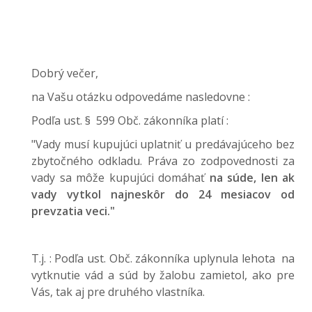
Dobrý večer,
na Vašu otázku odpovedáme nasledovne :
Podľa ust. § 599 Obč. zákonníka platí :
"Vady musí kupujúci uplatniť u predávajúceho bez
zbytočného odkladu. Práva zo zodpovednosti za
vady sa môže kupujúci domáhať
na súde, len ak
vady vytkol najneskôr do 24 mesiacov od
prevzatia veci."
T.j. : Podľa ust. Obč. zákonníka uplynula lehota na
vytknutie vád a súd by žalobu zamietol, ako pre
Vás, tak aj pre druhého vlastníka.