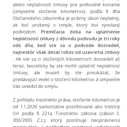
alebo neplatnosti zmluvy pre podvodné konanie
(úmyselné stočenie kilometrov), podľa § 40a
Občianskeho zákonníka je právny úkon neplatný,
ak bol urobený v omyle, ktorý bol vyvolaný
podvodom.
Premlčacia doba na uplatnenie
neplatnosti zmluvy z dôvodu podvodu je tri roky
odo dňa, keď ste sa o podvode dozvedeli,
najneskôr však desať rokov od uzavretia zmluvy
.
Ak ste sa o stočených kilometroch dozvedeli až
teraz, teoreticky by ste mohli uplatniť neplatnosť
zmluvy, ale museli by ste preukázať, že
predávajúci vedel o stočení kilometrov a úmyselne
Vás uviedol do omylu.
Z pohľadu trestného práva, stočenie kilometrov je
od 1.1.2020 samostatne postihované ako trestný
čin podľa § 221a Trestného zákona (zákon č.
300/2005 Z.z.), ktorý postihuje neoprávnenú