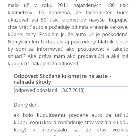
malo už v roku 2011 najazdených 180 tisíc
kilometrov. To znamená, že tachometer bude
ukazovať asi 50 tisíc kilometrov navyše. Kupujúci
chce vrátiť auto a požaduje od mňa vrátenie celkovej
kúpnej ceny. Problém je, že auto už je poškodené.
Nemyslím len turbo, ale aj poškodený blatník. Chcel
by som sa informovať, ako postupovať v takejto
situácii? Aké práva mám ako predávajúci a aké má
kupujúci? Ďakujem za odpoveď.
Odpoveď: Stočené kilometre na aute -
náhrada škody
(odpoveď odoslaná: 13.07.2018)
Dobrý deň,
ak bolo kupujúcemu predané auto za určitú
kúpnu cenu (ktorá zohľadňuje stav vozidla ku dňu
kúpy) a preukázalo sa, že stav vozidla