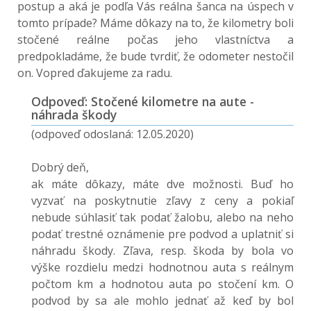
postup a aká je podľa Vás reálna šanca na úspech v
tomto prípade? Máme dôkazy na to, že kilometry boli
stočené reálne počas jeho vlastníctva a
predpokladáme, že bude tvrdiť, že odometer nestočil
on. Vopred ďakujeme za radu.
Odpoveď: Stočené kilometre na aute -
náhrada škody
(odpoveď odoslaná: 12.05.2020)
Dobrý deň,
ak máte dôkazy, máte dve možnosti. Buď ho
vyzvať na poskytnutie zľavy z ceny a pokiaľ
nebude súhlasiť tak podať žalobu, alebo na neho
podať trestné oznámenie pre podvod a uplatniť si
náhradu škody. Zľava, resp. škoda by bola vo
výške rozdielu medzi hodnotnou auta s reálnym
počtom km a hodnotou auta po stočení km. O
podvod by sa ale mohlo jednať až keď by bol