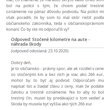
bol na polícii s tým, že chcem podať trestné
oznámenie na pánaz dôvodu podvodu. Na polícii mi
však poradili, že by som to mal skôr riešiť podľa
občianskeho zákonníka, teda v občianskoprávnom
konaní. Čo by ste mi odporučili vy?
Odpoveď: Stočené kilometre na aute -
náhrada škody
(odpoveď odoslaná: 23.10.2020)
Dobrý deň,
je to občiansko - právny spor, ale ak rozdiel v cene
so stočenými km a bez nich je viac ako 266 eur,
mohol by to byť aj podvod. Odporúčam mu
napísať list a žiadať zľavu z ceny, inak že podáte
žalobu a trestné oznámenie. Na to aby to bol
trestný čin, musel by predávajúci o tom vedieť a
škoda by musela byť vyššia ako tých 266 eur.