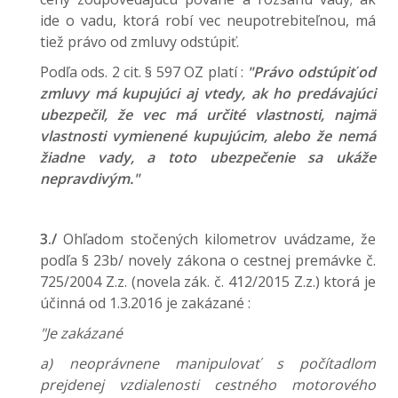
ide o vadu, ktorá robí vec neupotrebiteľnou, má
tiež právo od zmluvy odstúpiť.
Podľa ods. 2 cit. § 597 OZ platí :
"Právo odstúpiť od
zmluvy má kupujúci aj vtedy, ak ho predávajúci
ubezpečil, že vec má určité vlastnosti, najmä
vlastnosti vymienené kupujúcim, alebo že nemá
žiadne vady, a toto ubezpečenie sa ukáže
nepravdivým."
3./
Ohľadom stočených kilometrov uvádzame, že
podľa § 23b/ novely zákona o cestnej premávke č.
725/2004 Z.z. (novela zák. č. 412/2015 Z.z.) ktorá je
účinná od 1.3.2016 je zakázané :
"Je zakázané
a) neoprávnene manipulovať s počítadlom
prejdenej vzdialenosti cestného motorového