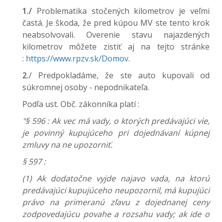
1./
Problematika stočených kilometrov je veľmi
častá. Je škoda, že pred kúpou MV ste tento krok
neabsolvovali. Overenie stavu najazdených
kilometrov môžete zistiť aj na tejto stránke
:
https://www.rpzv.sk/Domov
.
2.
/ Predpokladáme, že ste auto kupovali od
súkromnej osoby - nepodnikateľa.
Podľa ust. Obč. zákonníka platí :
"§ 596 : Ak vec má vady, o ktorých predávajúci vie,
je povinný kupujúceho pri dojednávaní kúpnej
zmluvy na ne upozorniť.
§ 597 :
(1) Ak dodatočne vyjde najavo vada, na ktorú
predávajúci kupujúceho neupozornil, má kupujúci
právo na primeranú zľavu z dojednanej ceny
zodpovedajúcu povahe a rozsahu vady; ak ide o