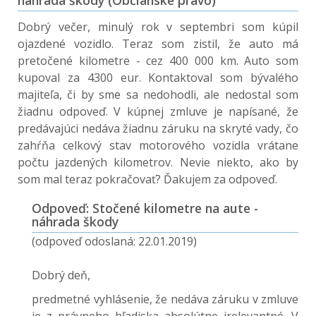
náhrada škody (Občianske právo)
Dobrý večer, minulý rok v septembri som kúpil
ojazdené vozidlo. Teraz som zistil, že auto má
pretočené kilometre - cez 400 000 km. Auto som
kupoval za 4300 eur. Kontaktoval som bývalého
majiteľa, či by sme sa nedohodli, ale nedostal som
žiadnu odpoveď. V kúpnej zmluve je napísané, že
predávajúci nedáva žiadnu záruku na skryté vady, čo
zahŕňa celkový stav motorového vozidla vrátane
počtu jazdených kilometrov. Nevie niekto, ako by
som mal teraz pokračovať? Ďakujem za odpoveď.
Odpoveď: Stočené kilometre na aute -
náhrada škody
(odpoveď odoslaná: 22.01.2019)
Dobrý deň,
predmetné vyhlásenie, že nedáva záruku v zmluve