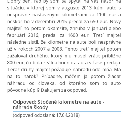
Dobrý deň, rád by som sa spýtal na Váš názor na
situáciu, v ktorej som v auguste 2013 kúpil auto s
nesprávne nastavenými kilometrami za 1100 eur a
neskôr ho v decembri 2015 predal za 650 eur. Nový
majiteľ ho potom okamžite, zhruba v januári alebo
februári 2016, predal za 1600 eur. Tretí majiteľ
následne zistil, že kilometre na aute boli nesprávne
už v rokoch 2007 a 2008. Tento tretí majiteľ potom
zažaloval druhého, ktorý mu musel vrátiť približne
800 eur, čo bola reálna hodnota auta v čase predaja.
Teraz druhý majiteľ požaduje náhradu odo mňa. Má
na to nárok? Prípadne, môžem ja potom žiadať
náhradu od človeka, od ktorého som to auto
pôvodne kúpil? Ďakujem za odpoveď.
Odpoveď: Stočené kilometre na aute -
náhrada škody
(odpoveď odoslaná: 17.04.2018)