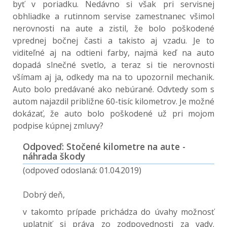
byť v poriadku. Nedávno si však pri servisnej
obhliadke a rutinnom servise zamestnanec všimol
nerovnosti na aute a zistil, že bolo poškodené
vprednej bočnej časti a takisto aj vzadu. Je to
viditeľné aj na odtieni farby, najmä keď na auto
dopadá slnečné svetlo, a teraz si tie nerovnosti
všímam aj ja, odkedy ma na to upozornil mechanik.
Auto bolo predávané ako nebúrané. Odvtedy som s
autom najazdil približne 60-tisíc kilometrov. Je možné
dokázať, že auto bolo poškodené už pri mojom
podpise kúpnej zmluvy?
Odpoveď: Stočené kilometre na aute -
náhrada škody
(odpoveď odoslaná: 01.04.2019)
Dobrý deň,
v takomto prípade prichádza do úvahy možnosť
uplatniť si práva zo zodpovednosti za vady.