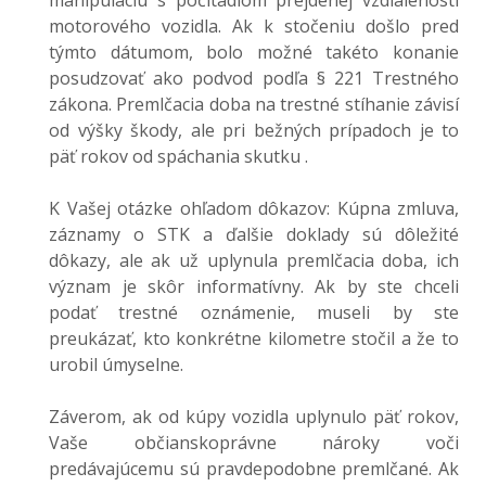
manipuláciu s počítadlom prejdenej vzdialenosti
motorového vozidla. Ak k stočeniu došlo pred
týmto dátumom, bolo možné takéto konanie
posudzovať ako podvod podľa § 221 Trestného
zákona. Premlčacia doba na trestné stíhanie závisí
od výšky škody, ale pri bežných prípadoch je to
päť rokov od spáchania skutku .
K Vašej otázke ohľadom dôkazov: Kúpna zmluva,
záznamy o STK a ďalšie doklady sú dôležité
dôkazy, ale ak už uplynula premlčacia doba, ich
význam je skôr informatívny. Ak by ste chceli
podať trestné oznámenie, museli by ste
preukázať, kto konkrétne kilometre stočil a že to
urobil úmyselne.
Záverom, ak od kúpy vozidla uplynulo päť rokov,
Vaše občianskoprávne nároky voči
predávajúcemu sú pravdepodobne premlčané. Ak