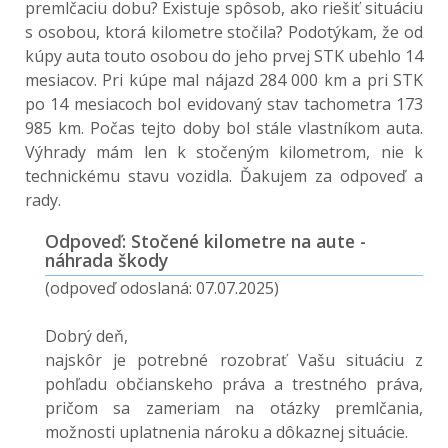
premlčaciu dobu? Existuje spôsob, ako riešiť situáciu
s osobou, ktorá kilometre stočila? Podotýkam, že od
kúpy auta touto osobou do jeho prvej STK ubehlo 14
mesiacov. Pri kúpe mal nájazd 284 000 km a pri STK
po 14 mesiacoch bol evidovaný stav tachometra 173
985 km. Počas tejto doby bol stále vlastníkom auta.
Výhrady mám len k stočeným kilometrom, nie k
technickému stavu vozidla. Ďakujem za odpoveď a
rady.
Odpoveď: Stočené kilometre na aute -
náhrada škody
(odpoveď odoslaná: 07.07.2025)
Dobrý deň,
najskôr je potrebné rozobrať Vašu situáciu z
pohľadu občianskeho práva a trestného práva,
pričom sa zameriam na otázky premlčania,
možnosti uplatnenia nároku a dôkaznej situácie.