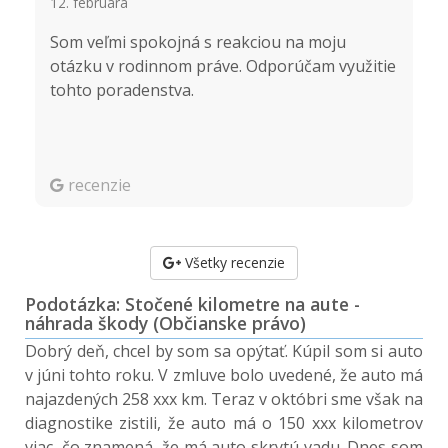
12. februára
16
.
Som veľmi spokojná s reakciou na moju
Ď
otázku v rodinnom práve. Odporúčam využitie
p
tohto poradenstva.
recenzie
Všetky recenzie
Podotázka: Stočené kilometre na aute -
náhrada škody (Občianske právo)
Dobrý deň, chcel by som sa opýtať. Kúpil som si auto
v júni tohto roku. V zmluve bolo uvedené, že auto má
najazdených 258 xxx km. Teraz v októbri sme však na
diagnostike zistili, že auto má o 150 xxx kilometrov
viac, čo znamená, že má auto skrytú vadu. Dnes som