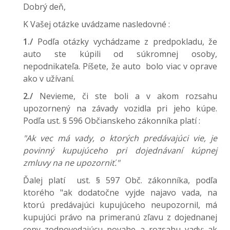
Dobrý deň,
K Vašej otázke uvádzame nasledovné :
1./
Podľa otázky vychádzame z predpokladu, že
auto ste kúpili od súkromnej osoby,
nepodnikateľa. Píšete, že auto bolo viac v oprave
ako v užívaní.
2./
Nevieme, či ste boli a v akom rozsahu
upozornený na závady vozidla pri jeho kúpe.
Podľa ust. § 596 Občianskeho zákonníka platí :
"Ak vec má vady, o ktorých predávajúci vie, je
povinný kupujúceho pri dojednávaní kúpnej
zmluvy na ne upozorniť."
Ďalej platí
ust. § 597 Obč. zákonníka, podľa
ktorého "ak dodatočne vyjde najavo vada, na
ktorú predávajúci kupujúceho neupozornil, má
kupujúci právo na primeranú zľavu z dojednanej
ceny zodpovedajúcu povahe a rozsahu vady; ak