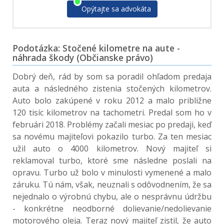
Opýtajte sa advokáta
Podotázka: Stočené kilometre na aute -
náhrada škody (Občianske právo)
Dobrý deň, rád by som sa poradil ohľadom predaja
auta a následného zistenia stočených kilometrov.
Auto bolo zakúpené v roku 2012 a malo približne
120 tisíc kilometrov na tachometri. Predal som ho v
februári 2018. Problémy začali mesiac po predaji, keď
sa novému majiteľovi pokazilo turbo. Za ten mesiac
užil auto o 4000 kilometrov. Nový majiteľ si
reklamoval turbo, ktoré sme následne poslali na
opravu. Turbo už bolo v minulosti vymenené a malo
záruku. Tú nám, však, neuznali s odôvodnením, že sa
nejednalo o výrobnú chybu, ale o nesprávnu údržbu
- konkrétne neodborné dolievanie/nedolievanie
motorového oleja. Teraz nový majiteľ zistil, že auto