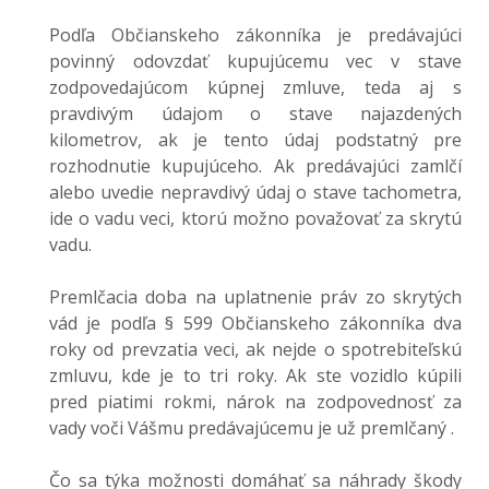
Podľa Občianskeho zákonníka je predávajúci
povinný odovzdať kupujúcemu vec v stave
zodpovedajúcom kúpnej zmluve, teda aj s
pravdivým údajom o stave najazdených
kilometrov, ak je tento údaj podstatný pre
rozhodnutie kupujúceho. Ak predávajúci zamlčí
alebo uvedie nepravdivý údaj o stave tachometra,
ide o vadu veci, ktorú možno považovať za skrytú
vadu.
Premlčacia doba na uplatnenie práv zo skrytých
vád je podľa § 599 Občianskeho zákonníka dva
roky od prevzatia veci, ak nejde o spotrebiteľskú
zmluvu, kde je to tri roky. Ak ste vozidlo kúpili
pred piatimi rokmi, nárok na zodpovednosť za
vady voči Vášmu predávajúcemu je už premlčaný .
Čo sa týka možnosti domáhať sa náhrady škody