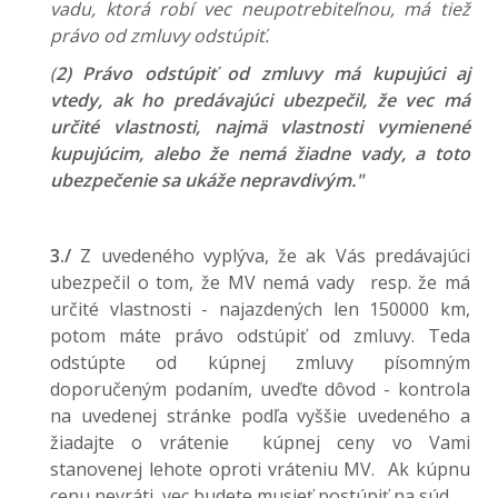
vadu, ktorá robí vec neupotrebiteľnou, má tiež
právo od zmluvy odstúpiť.
(
2) Právo odstúpiť od zmluvy má kupujúci aj
vtedy, ak ho predávajúci ubezpečil, že vec má
určité vlastnosti, najmä vlastnosti vymienené
kupujúcim, alebo že nemá žiadne vady, a toto
ubezpečenie sa ukáže nepravdivým."
3./
Z uvedeného vyplýva, že ak Vás predávajúci
ubezpečil o tom, že MV nemá vady resp. že má
určité vlastnosti - najazdených len 150000 km,
potom máte právo odstúpiť od zmluvy. Teda
odstúpte od kúpnej zmluvy písomným
doporučeným podaním, uveďte dôvod - kontrola
na uvedenej stránke podľa vyššie uvedeného a
žiadajte o vrátenie kúpnej ceny vo Vami
stanovenej lehote oproti vráteniu MV. Ak kúpnu
cenu nevráti, vec budete musieť postúpiť na súd.