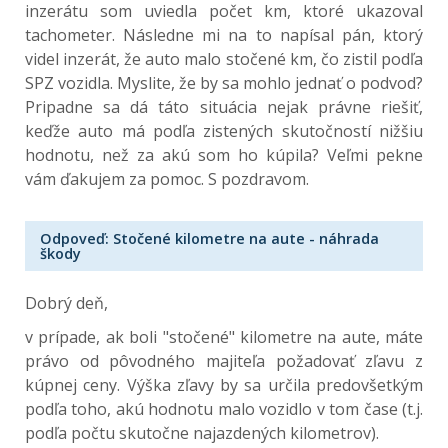
inzerátu som uviedla počet km, ktoré ukazoval
tachometer. Následne mi na to napísal pán, ktorý
videl inzerát, že auto malo stočené km, čo zistil podľa
SPZ vozidla. Myslite, že by sa mohlo jednať o podvod?
Pripadne sa dá táto situácia nejak právne riešiť,
keďže auto má podľa zistených skutočností nižšiu
hodnotu, než za akú som ho kúpila? Veľmi pekne
vám ďakujem za pomoc. S pozdravom.
Odpoveď: Stočené kilometre na aute - náhrada
škody
Dobrý deň,
v prípade, ak boli "stočené" kilometre na aute, máte
právo od pôvodného majiteľa požadovať zľavu z
kúpnej ceny. Výška zľavy by sa určila predovšetkým
podľa toho, akú hodnotu malo vozidlo v tom čase (t.j.
podľa počtu skutočne najazdených kilometrov).