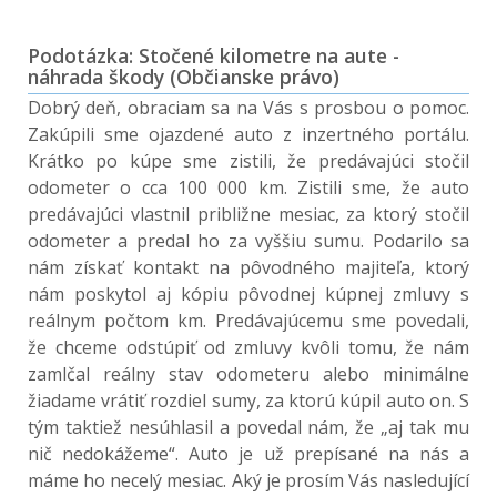
Podotázka: Stočené kilometre na aute -
náhrada škody (Občianske právo)
Dobrý deň, obraciam sa na Vás s prosbou o pomoc.
Zakúpili sme ojazdené auto z inzertného portálu.
Krátko po kúpe sme zistili, že predávajúci stočil
odometer o cca 100 000 km. Zistili sme, že auto
predávajúci vlastnil približne mesiac, za ktorý stočil
odometer a predal ho za vyššiu sumu. Podarilo sa
nám získať kontakt na pôvodného majiteľa, ktorý
nám poskytol aj kópiu pôvodnej kúpnej zmluvy s
reálnym počtom km. Predávajúcemu sme povedali,
že chceme odstúpiť od zmluvy kvôli tomu, že nám
zamlčal reálny stav odometeru alebo minimálne
žiadame vrátiť rozdiel sumy, za ktorú kúpil auto on. S
tým taktiež nesúhlasil a povedal nám, že „aj tak mu
nič nedokážeme“. Auto je už prepísané na nás a
máme ho necelý mesiac. Aký je prosím Vás nasledující