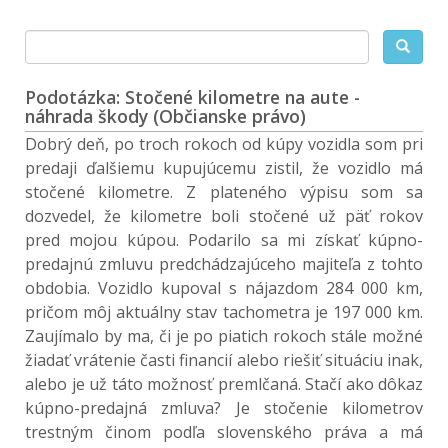
Podotázka: Stočené kilometre na aute -
náhrada škody (Občianske právo)
Dobrý deň, po troch rokoch od kúpy vozidla som pri
predaji ďalšiemu kupujúcemu zistil, že vozidlo má
stočené kilometre. Z plateného výpisu som sa
dozvedel, že kilometre boli stočené už päť rokov
pred mojou kúpou. Podarilo sa mi získať kúpno-
predajnú zmluvu predchádzajúceho majiteľa z tohto
obdobia. Vozidlo kupoval s nájazdom 284 000 km,
pričom môj aktuálny stav tachometra je 197 000 km.
Zaujímalo by ma, či je po piatich rokoch stále možné
žiadať vrátenie časti financií alebo riešiť situáciu inak,
alebo je už táto možnosť premlčaná. Stačí ako dôkaz
kúpno-predajná zmluva? Je stočenie kilometrov
trestným činom podľa slovenského práva a má