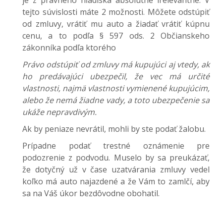
je z právneho hľadiska absolútne irelevantné. V
tejto súvislosti máte 2 možnosti. Môžete odstúpiť
od zmluvy, vrátiť mu auto a žiadať vrátiť kúpnu
cenu, a to podľa § 597 ods. 2 Občianskeho
zákonníka podľa ktorého
Právo odstúpiť od zmluvy má kupujúci aj vtedy, ak
ho predávajúci ubezpečil, že vec má určité
vlastnosti, najmä vlastnosti vymienené kupujúcim,
alebo že nemá žiadne vady, a toto ubezpečenie sa
ukáže nepravdivým.
Ak by peniaze nevrátil, mohli by ste podať žalobu.
Prípadne podať trestné oznámenie pre
podozrenie z podvodu. Muselo by sa preukázať,
že dotyčný už v čase uzatvárania zmluvy vedel
koľko má auto najazdené a že Vám to zamlčí, aby
sa na Váš úkor bezdôvodne obohatil.