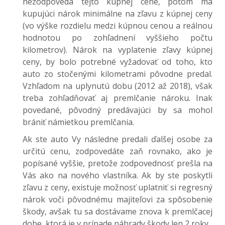
nezodpovedá tejto kúpnej cene, potom má
kupujúci nárok minimálne na zľavu z kúpnej ceny
(vo výške rozdielu medzi kúpnou cenou a reálnou
hodnotou po zohľadnení vyššieho počtu
kilometrov). Nárok na vyplatenie zľavy kúpnej
ceny, by bolo potrebné vyžadovať od toho, kto
auto zo stočenými kilometrami pôvodne predal.
Vzhľadom na uplynutú dobu (2012 až 2018), však
treba zohľadňovať aj premlčanie nároku. Inak
povedané, pôvodný predávajúci by sa mohol
brániť námietkou premlčania.
Ak ste auto Vy následne predali ďalšej osobe za
určitú cenu, zodpovedáte zaň rovnako, ako je
popísané vyššie, pretože zodpovednosť prešla na
Vás ako na nového vlastníka. Ak by ste poskytli
zľavu z ceny, existuje možnosť uplatniť si regresný
nárok voči pôvodnému majiteľovi za spôsobenie
škody, avšak tu sa dostávame znova k premlčacej
dobe, ktorá je v prípade náhrady škody len 2 roky.