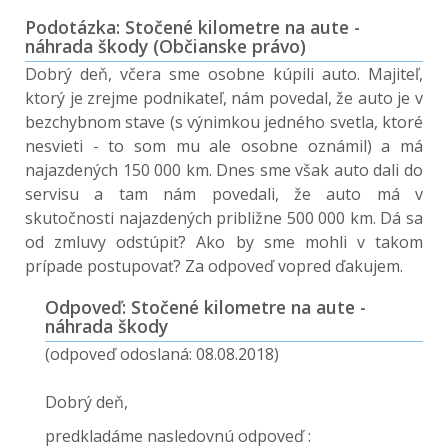
Podotázka: Stočené kilometre na aute -
náhrada škody (Občianske právo)
Dobrý deň, včera sme osobne kúpili auto. Majiteľ,
ktorý je zrejme podnikateľ, nám povedal, že auto je v
bezchybnom stave (s výnimkou jedného svetla, ktoré
nesvieti - to som mu ale osobne oznámil) a má
najazdených 150 000 km. Dnes sme však auto dali do
servisu a tam nám povedali, že auto má v
skutočnosti najazdených približne 500 000 km. Dá sa
od zmluvy odstúpiť? Ako by sme mohli v takom
prípade postupovať? Za odpoveď vopred ďakujem.
Odpoveď: Stočené kilometre na aute -
náhrada škody
(odpoveď odoslaná: 08.08.2018)
Dobrý deň,
predkladáme nasledovnú odpoveď :