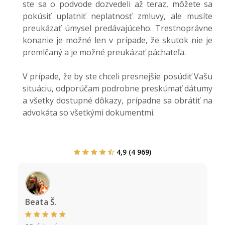
ste sa o podvode dozvedeli až teraz, môžete sa
pokúsiť uplatniť neplatnosť zmluvy, ale musíte
preukázať úmysel predávajúceho. Trestnoprávne
konanie je možné len v prípade, že skutok nie je
premlčaný a je možné preukázať páchateľa.
V prípade, že by ste chceli presnejšie posúdiť Vašu
situáciu, odporúčam podrobne preskúmať dátumy
a všetky dostupné dôkazy, prípadne sa obrátiť na
advokáta so všetkými dokumentmi.
4,9 (4 969)
Beata Š.
H e