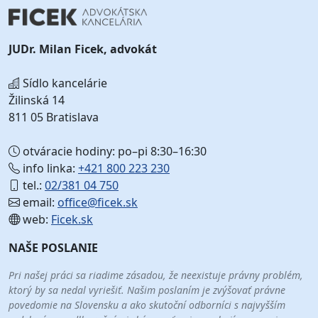
JUDr. Milan Ficek, advokát
Sídlo kancelárie
Žilinská 14
811 05 Bratislava
otváracie hodiny: po–pi 8:30–16:30
info linka:
+421 800 223 230
tel.:
02/381 04 750
email:
office@ficek.sk
web:
Ficek.sk
NAŠE POSLANIE
Pri našej práci sa riadime zásadou, že neexistuje právny problém,
ktorý by sa nedal vyriešiť. Našim poslaním je zvýšovať právne
povedomie na Slovensku a ako skutoční odborníci s najvyšším