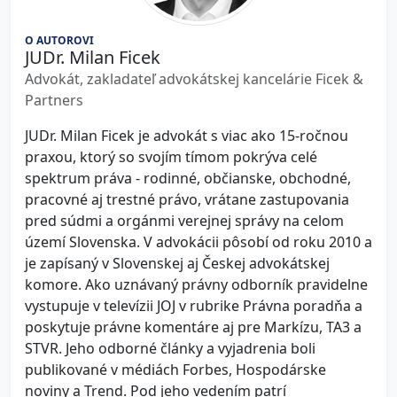
O AUTOROVI
JUDr. Milan Ficek
Advokát, zakladateľ advokátskej kancelárie Ficek &
Partners
JUDr. Milan Ficek je advokát s viac ako 15-ročnou
praxou, ktorý so svojím tímom pokrýva celé
spektrum práva - rodinné, občianske, obchodné,
pracovné aj trestné právo, vrátane zastupovania
pred súdmi a orgánmi verejnej správy na celom
území Slovenska. V advokácii pôsobí od roku 2010 a
je zapísaný v Slovenskej aj Českej advokátskej
komore. Ako uznávaný právny odborník pravidelne
vystupuje v televízii JOJ v rubrike Právna poradňa a
poskytuje právne komentáre aj pre Markízu, TA3 a
STVR. Jeho odborné články a vyjadrenia boli
publikované v médiách Forbes, Hospodárske
noviny a Trend. Pod jeho vedením patrí