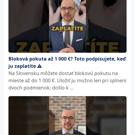
Bloková pokuta až 1 000 €? Toto podpisujete, keď
ju zaplatíte ⚠️
Na Slovensku môžete dostať blokovú pokutu na
mieste až do 1 000 €. Uložiť ju možno len pri splnení
dvoch podmienok: došlo k ...